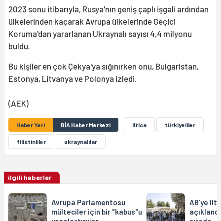
2023 sonu itibarıyla, Rusya'nın geniş çaplı işgali ardından
ülkelerinden kaçarak Avrupa ülkelerinde Geçici
Koruma'dan yararlanan Ukraynalı sayısı 4,4 milyonu
buldu.
Bu kişiler en çok Çekya'ya sığınırken onu, Bulgaristan,
Estonya, Litvanya ve Polonya izledi.
(AEK)
Haber Yeri
BİA Haber Merkezi
iltica
türkiyeliler
filistinliler
ukraynalılar
ilgili haberler
Avrupa Parlamentosu
AB'ye ilt
mülteciler için bir "kabus"u
açıklandı
yasalaştırıyor
sırada