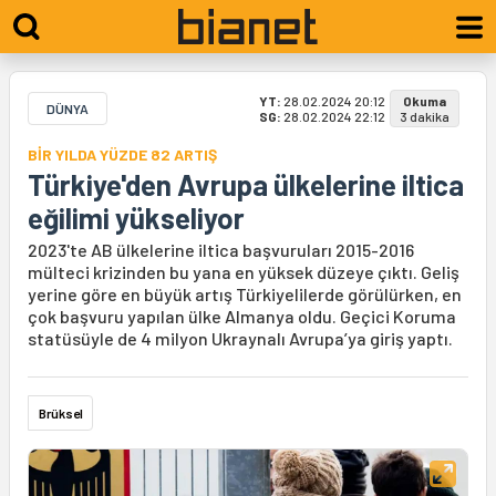
YT:
28.02.2024 20:12
Okuma
DÜNYA
SG:
28.02.2024 22:12
3 dakika
BİR YILDA YÜZDE 82 ARTIŞ
Türkiye'den Avrupa ülkelerine iltica
eğilimi yükseliyor
2023'te AB ülkelerine iltica başvuruları 2015-2016
mülteci krizinden bu yana en yüksek düzeye çıktı. Geliş
yerine göre en büyük artış Türkiyelilerde görülürken, en
çok başvuru yapılan ülke Almanya oldu. Geçici Koruma
statüsüyle de 4 milyon Ukraynalı Avrupa’ya giriş yaptı.
Brüksel