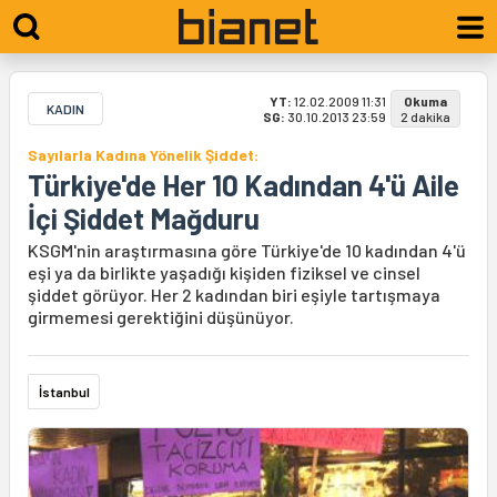
YT:
12.02.2009 11:31
Okuma
KADIN
SG:
30.10.2013 23:59
2 dakika
Sayılarla Kadına Yönelik Şiddet:
Türkiye'de Her 10 Kadından 4'ü Aile
İçi Şiddet Mağduru
KSGM'nin araştırmasına göre Türkiye'de 10 kadından 4'ü
eşi ya da birlikte yaşadığı kişiden fiziksel ve cinsel
şiddet görüyor. Her 2 kadından biri eşiyle tartışmaya
girmemesi gerektiğini düşünüyor.
İstanbul