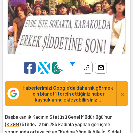
Haberlerimizi Google'da daha sık görmek
×
için bianet'i tercih ettiğiniz haber
kaynaklarına ekleyebilirsiniz...
Başbakanlık Kadının Statüsü Genel Müdürlüğü'nün
(
KSGM
) 51 ilde, 12 bin 795 kadınla yapılan görüşme
sonucunda ortaya çıkan
"Kadına Yönelik Aile İçi Şiddet