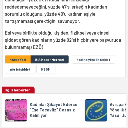
reddedemeyeceğini, yüzde 47'si erkeğin kadından
sorumlu olduğunu, yüzde 49'u kadının eşiyle
tartışmaması gerektiğini savunuyor.
Eşi veya birlikte olduğu kişiden, fiziksel veya cinsel
şiddet gören kadınların yüzde 92'si hiçbir yere başvuruda
bulunmamış.(EZÖ)
Haber Yeri
BİA Haber Merkezi
kadına yönelik şiddet
aile içi şiddet
KSGM
ilgili haberler
Kadınlar Şikayet Ederse
Avrupa K
"Eşe Tecavüz" Cezasız
Yönelik Ş
Kalmıyor
Yasal Dü