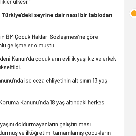
ikler ülkesi!”
 Türkiye’deki seyrine dair nasıl bir tablodan
e’nin BM Çocuk Hakları Sözleşmesi’ne göre
umlu gelişmeler olmuştu.
deni Kanun’da çocukların evlilik yaşı kız ve erkek
kseltildi.
unu’nda ise ceza ehliyetinin alt sınırı 13 yaş
 Koruma Kanunu’nda 18 yaş altındaki herkes
5 yaşını doldurmayanların çalıştırılması
ldurmuş ve ilköğretimi tamamlamış çocukların