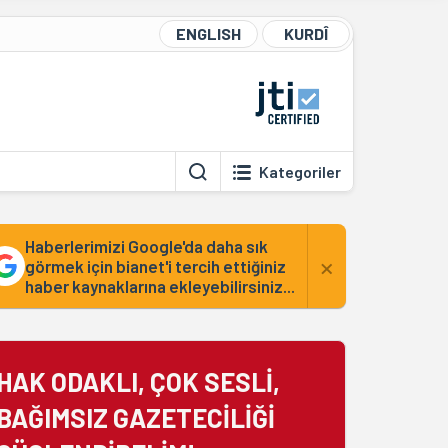
ENGLISH
KURDÎ
Kategoriler
Haberlerimizi Google'da daha sık
×
görmek için bianet'i tercih ettiğiniz
haber kaynaklarına ekleyebilirsiniz...
HAK ODAKLI, ÇOK SESLİ,
BAĞIMSIZ GAZETECİLİĞİ