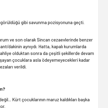
ça görüldüğü gibi savunma pozisyonuna geçti.
urum ve son olarak Sincan cezaevlerinde benzer
ntı’dakinin aynıydı. Hatta, kapalı kurumlarda
tahliye olduktan sonra da çeşitli şekillerde devam
 yaşayan çocuklara asla ödeyemeyecekleri kadar
zaları verildi.
um?
eğil... Kürt çocuklarının maruz kaldıkları başka
yor.