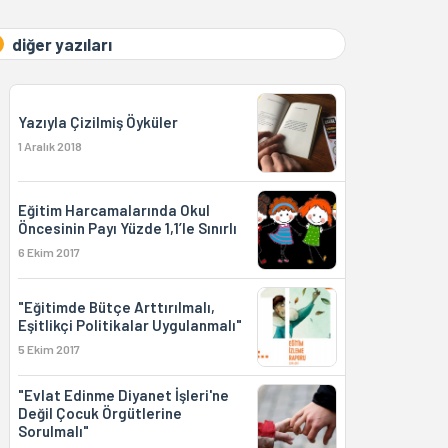
diğer yazıları
Yazıyla Çizilmiş Öyküler
1 Aralık 2018
Eğitim Harcamalarında Okul
Öncesinin Payı Yüzde 1,1’le Sınırlı
6 Ekim 2017
"Eğitimde Bütçe Arttırılmalı,
Eşitlikçi Politikalar Uygulanmalı"
5 Ekim 2017
"Evlat Edinme Diyanet İşleri'ne
Değil Çocuk Örgütlerine
Sorulmalı"