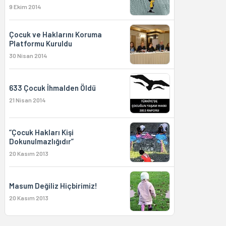
9 Ekim 2014
Çocuk ve Haklarını Koruma
Platformu Kuruldu
30 Nisan 2014
633 Çocuk İhmalden Öldü
21 Nisan 2014
“Çocuk Hakları Kişi
Dokunulmazlığıdır”
20 Kasım 2013
Masum Değiliz Hiçbirimiz!
20 Kasım 2013