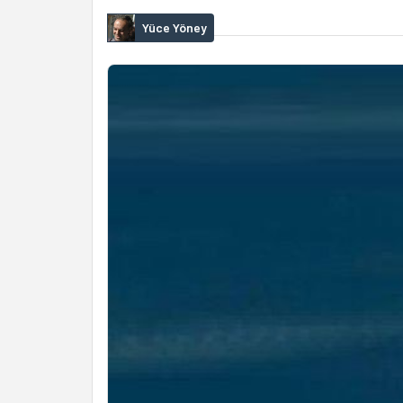
Yüce Yöney