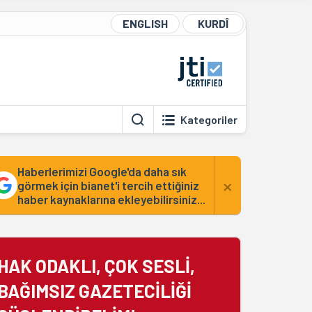
ENGLISH
KURDÎ
Kategoriler
Haberlerimizi Google'da daha sık
×
görmek için bianet'i tercih ettiğiniz
haber kaynaklarına ekleyebilirsiniz...
HAK ODAKLI, ÇOK SESLİ,
BAĞIMSIZ GAZETECİLİĞİ