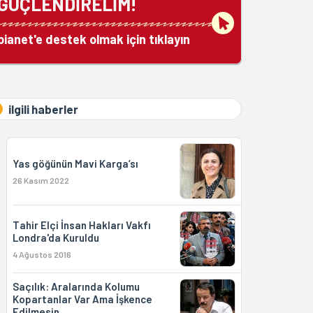
GÜÇLENDİRELİM!
bianet'e destek olmak için tıklayın
ilgili haberler
Yas göğünün Mavi Karga’sı
26 Kasım 2022
Tahir Elçi İnsan Hakları Vakfı
Londra'da Kuruldu
4 Ağustos 2016
Saçılık: Aralarında Kolumu
Kopartanlar Var Ama İşkence
Edilmesin