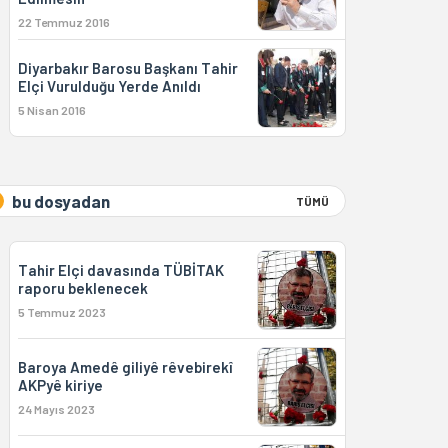
22 Temmuz 2016
Diyarbakır Barosu Başkanı Tahir
Elçi Vurulduğu Yerde Anıldı
5 Nisan 2016
bu dosyadan
TÜMÜ
Tahir Elçi davasında TÜBİTAK
raporu beklenecek
5 Temmuz 2023
Baroya Amedê giliyê rêvebirekî
AKPyê kiriye
24 Mayıs 2023