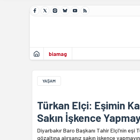
biamag
YAŞAM
Türkan Elçi: Eşimin Kat
Sakın İşkence Yapmay
Diyarbakır Baro Başkanı Tahir Elçi’nin eşi Tü
gözaltına alırsanız sakın işkence yapmayın.