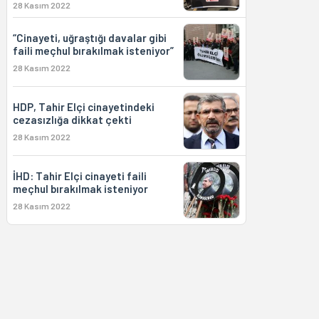
28 Kasım 2022
“Cinayeti, uğraştığı davalar gibi
faili meçhul bırakılmak isteniyor”
28 Kasım 2022
HDP, Tahir Elçi cinayetindeki
cezasızlığa dikkat çekti
28 Kasım 2022
İHD: Tahir Elçi cinayeti faili
meçhul bırakılmak isteniyor
28 Kasım 2022