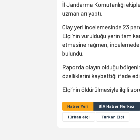
İl Jandarma Komutanlığı ekipl
uzmanları yaptı.
Olay yeri incelemesinde 23 parç
Elçi'nin vurulduğu yerin tam ka
etmesine rağmen, incelemede s
bulundu.
Raporda olayın olduğu bölgenin
özelliklerini kaybettiği ifade edil
Elçi’nin öldürülmesiyle ilgili 
Haber Yeri
BİA Haber Merkezi
türkan elçi
Turkan Elçi