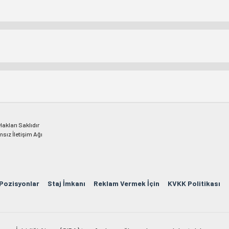
kları Saklıdır
msız İletişim Ağı
 Pozisyonlar
Staj İmkanı
Reklam Vermek İçin
KVKK Politikası