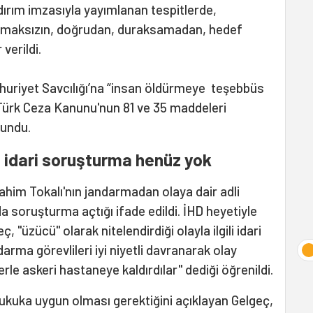
ldırım imzasıyla yayımlanan tespitlerde,
ılmaksızın, doğrudan, duraksamadan, hedef
verildi.
huriyet Savcılığı’na “insan öldürmeye teşebbüs
ı Türk Ceza Kanunu'nun 81 ve 35 maddeleri
lundu.
 idari soruşturma henüz yok
ahim Tokalı'nın jandarmadan olaya dair adli
da soruşturma açtığı ifade edildi. İHD heyetiyle
"üzücü" olarak nitelendirdiği olayla ilgili idari
rma görevlileri iyi niyetli davranarak olay
erle askeri hastaneye kaldırdılar" dediği öğrenildi.
 hukuka uygun olması gerektiğini açıklayan Gelgeç,