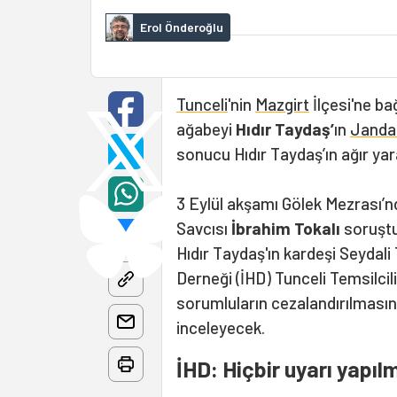
Erol Önderoğlu
Tunceli
'nin
Mazgirt
İlçesi'ne b
ağabeyi
Hıdır Taydaş’
ın
Jand
sonucu Hıdır Taydaş’ın ağır yara
3 Eylül akşamı Gölek Mezrası’nd
Savcısı
İbrahim Tokalı
soruştu
Hıdır Taydaş'ın kardeşi Seydali
Derneği (İHD) Tunceli Temsilciliğ
sorumluların cezalandırılmasını t
inceleyecek.
İHD: Hiçbir uyarı yapıl