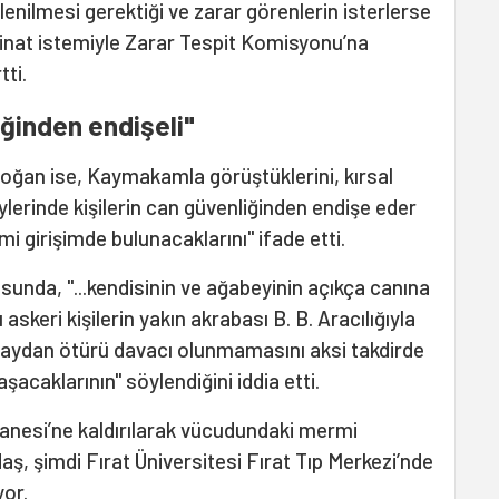
ilenilmesi gerektiği ve zarar görenlerin isterlerse
inat istemiyle Zarar Tespit Komisyonu’na
tti.
iğinden endişeli"
doğan ise, Kaymakamla görüştüklerini, kırsal
lerinde kişilerin can güvenliğinden endişe eder
mi girişimde bulunacaklarını" ifade etti.
sunda, "...kendisinin ve ağabeyinin açıkça canına
 askeri kişilerin yakın akrabası B. B. Aracılığıyla
laydan ötürü davacı olunmamasını aksi takdirde
acaklarının" söylendiğini iddia etti.
tanesi’ne kaldırılarak vücudundaki mermi
daş, şimdi Fırat Üniversitesi Fırat Tıp Merkezi’nde
yor.