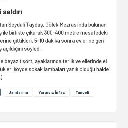
 saldırı
tan Seydali Taydaş, Gölek Mezrası’nda bulunan
ş ile birlikte çıkarak 300-400 metre mesafedeki
ine gittikleri, 5-10 dakika sonra evlerine geri
açıldığını söyledi.
e beyaz tişört, ayaklarında terlik ve ellerinde el
dükleri köyde sokak lambaları yanık olduğu halde"
Ö)
Jandarma
Yargısız İnfaz
Tunceli