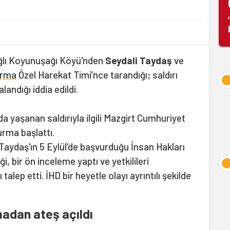
ağlı Koyunuşağı Köyü'nden
Seydali Taydaş
ve
arma
Özel Harekat Timi’nce tarandığı; saldırı
landığı iddia edildi.
a yaşanan saldırıyla ilgili Mazgirt Cumhuriyet
rma başlattı.
 Taydaş'ın 5 Eylül'de başvurduğu İnsan Hakları
i, bir ön inceleme yaptı ve yetkilileri
alep etti. İHD bir heyetle olayı ayrıntılı şekilde
madan ateş açıldı