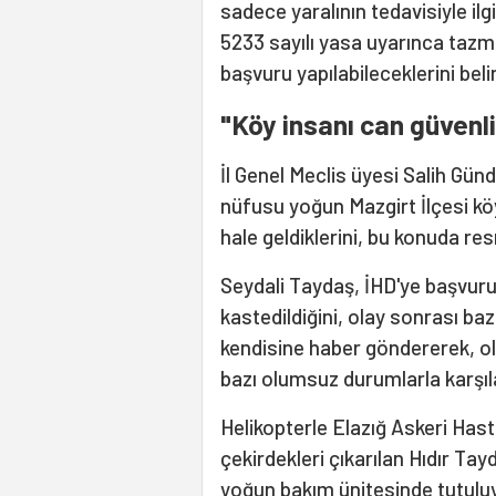
sadece yaralının tedavisiyle ilg
5233 sayılı yasa uyarınca tazm
başvuru yapılabileceklerini belir
"Köy insanı can güvenl
İl Genel Meclis üyesi Salih Gün
nüfusu yoğun Mazgirt İlçesi köy
hale geldiklerini, bu konuda res
Seydali Taydaş, İHD'ye başvuru
kastedildiğini, olay sonrası bazı
kendisine haber göndererek, o
bazı olumsuz durumlarla karşılaş
Helikopterle Elazığ Askeri Has
çekirdekleri çıkarılan Hıdır Tay
yoğun bakım ünitesinde tutulu