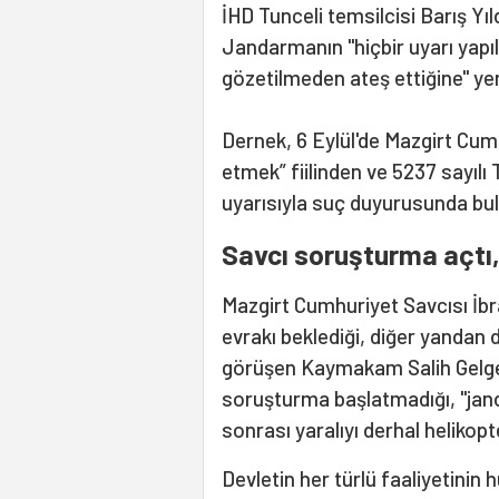
İHD Tunceli temsilcisi Barış Yı
Jandarmanın "hiçbir uyarı yap
gözetilmeden ateş ettiğine" yer 
Dernek, 6 Eylül'de Mazgirt Cum
etmek” fiilinden ve 5237 sayıl
uyarısıyla suç duyurusunda bu
Savcı soruşturma açtı,
Mazgirt Cumhuriyet Savcısı İbr
evrakı beklediği, diğer yandan 
görüşen Kaymakam Salih Gelgeç, 
soruşturma başlatmadığı, "janda
sonrası yaralıyı derhal helikopt
Devletin her türlü faaliyetinin