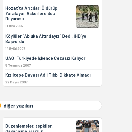
Hozat'ta Arıcıları Öldürüp
Yaralayan Askerlere Suç
Duyurusu
1 Ekim 2007
Köylüler "Abluka Altındayız" Dedi, İHD'ye
Başvurdu
14 Eylül 2007
UAÖ: Türkiyede İşkence Cezasız Kalıyor
5 Temmuz 2007
Kızıltepe Davası Adli Tıbbı Dikkate Almadı
22 Mayıs 2007
diğer yazıları
Düzenlemeler, tepkiler,
dayanışma, işsizlik