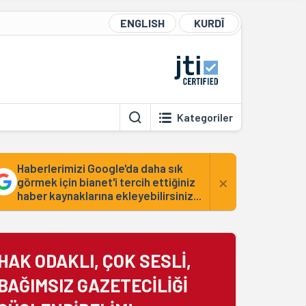
ENGLISH
KURDÎ
Kategoriler
Haberlerimizi Google'da daha sık
×
görmek için bianet'i tercih ettiğiniz
haber kaynaklarına ekleyebilirsiniz...
HAK ODAKLI, ÇOK SESLİ,
BAĞIMSIZ GAZETECİLİĞİ