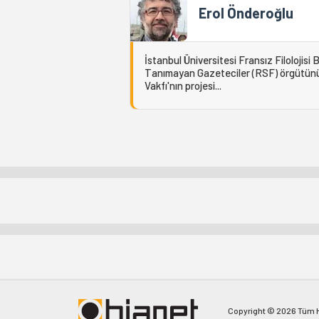
Erol Önderoğlu
İstanbul Üniversitesi Fransız Filolojis
Tanımayan Gazeteciler (RSF) örgütünün T
Vakfı'nın projesi...
Copyright © 2026 Tüm Ha