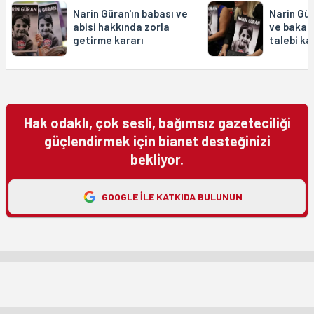
Narin Güran'ın babası ve
Narin Gü
abisi hakkında zorla
ve bakanl
getirme kararı
talebi ka
Hak odaklı, çok sesli, bağımsız gazeteciliği
güçlendirmek için bianet desteğinizi
bekliyor.
GOOGLE ILE KATKIDA BULUNUN