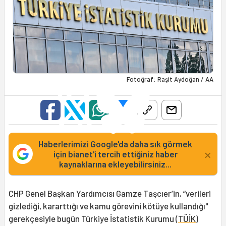
Fotoğraf: Raşit Aydoğan / AA
Haberlerimizi Google'da daha sık görmek
×
için bianet'i tercih ettiğiniz haber
kaynaklarına ekleyebilirsiniz...
CHP Genel Başkan Yardımcısı Gamze Taşcıer’in, “verileri
gizlediği, kararttığı ve kamu görevini kötüye kullandığı"
gerekçesiyle bugün Türkiye İstatistik Kurumu (
TÜİK
)