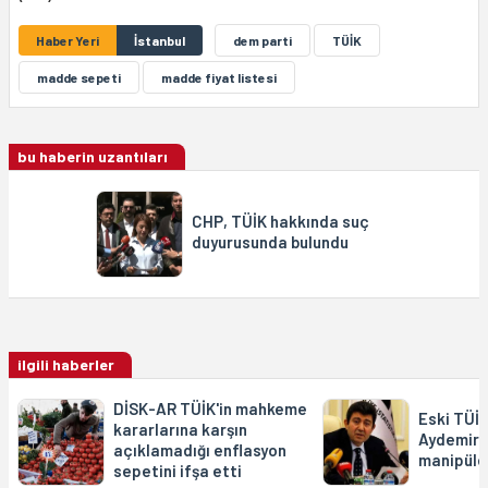
Haber Yeri
İstanbul
dem parti
TÜİK
madde sepeti
madde fiyat listesi
bu haberin uzantıları
CHP, TÜİK hakkında suç
duyurusunda bulundu
ilgili haberler
DİSK-AR TÜİK'in mahkeme
Eski TÜİ
kararlarına karşın
Aydemir:
açıklamadığı enflasyon
manipüle
sepetini ifşa etti