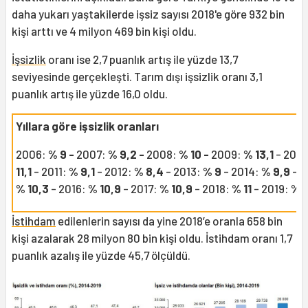
daha yukarı yaştakilerde işsiz sayısı 2018'e göre 932 bin
kişi arttı ve 4 milyon 469 bin kişi oldu.
İşsizlik
oranı ise 2,7 puanlık artış ile yüzde 13,7
seviyesinde gerçekleşti. Tarım dışı işsizlik oranı 3,1
puanlık artış ile yüzde 16,0 oldu.
Yıllara göre işsizlik oranları
2006:
% 9 -
2007:
% 9,2 -
2008:
% 10 -
2009:
% 13,1
- 201
11,1
-
2011:
% 9,1
- 2012:
% 8,4
- 2013:
% 9
- 2014:
% 9,9
- 2
% 10,3
- 2016:
% 10,9
- 2017:
% 10,9
- 2018:
% 11
- 2019:
% 1
İstihdam
edilenlerin sayısı da yine 2018’e oranla 658 bin
kişi azalarak 28 milyon 80 bin kişi oldu. İstihdam oranı 1,7
puanlık azalış ile yüzde 45,7 ölçüldü.