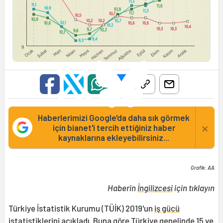
Haberlerimizi Google'da daha sık görmek
×
için bianet'i tercih ettiğiniz haber
kaynaklarına ekleyebilirsiniz...
Grafik: AA
Haberin
İngilizcesi
için tıklayın
Türkiye İstatistik Kurumu (TÜİK) 2019'un
iş gücü
istatistiklerini açıkladı. Buna göre Türkiye genelinde 15 ve