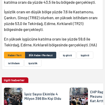
katılma oranı da yüzde 43,5 ile bu bölgede gerçekleşti.
İşsizlik oranı en düşük bölge yüzde 7,6 ile Kastamonu,
Çankırı, Sinop (TR82) olurken, en yüksek istihdam oranı
yüzde 53,0 ile Tekirdağ, Edirne, Kırklareli (TR21)
bölgesinde gerçekleşti.
En yüksek işgücüne katılma oranı ise yüzde 59,6 ile
Tekirdağ, Edirne, Kırklareli bölgesinde gerçekleşti. (HA)
Haber Yeri
BİA Haber Merkezi
iş gücü
işgücü
istihdam
işsizlik
ilgili haberler
CHP Rapo
İşsiz Sayısı Ekim'de 4
Mezunu İş
Milyon 396 Bin Kişi Oldu
Kat Arttı