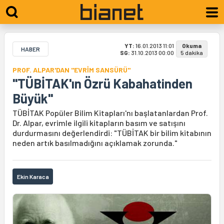
YT:
16.01.2013 11:01
Okuma
HABER
SG:
31.10.2013 00:00
5 dakika
PROF. ALPAR'DAN "EVRİM SANSÜRÜ"
"TÜBİTAK'ın Özrü Kabahatinden
Büyük"
TÜBİTAK Popüler Bilim Kitapları'nı başlatanlardan Prof.
Dr. Alpar, evrimle ilgili kitapların basım ve satışını
durdurmasını değerlendirdi: "TÜBİTAK bir bilim kitabının
neden artık basılmadığını açıklamak zorunda."
Ekin Karaca