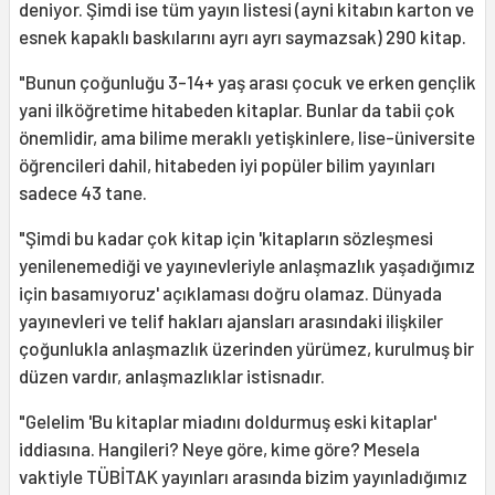
deniyor. Şimdi ise tüm yayın listesi (ayni kitabın karton ve
esnek kapaklı baskılarını ayrı ayrı saymazsak) 290 kitap.
"Bunun çoğunluğu 3-14+ yaş arası çocuk ve erken gençlik
yani ilköğretime hitabeden kitaplar. Bunlar da tabii çok
önemlidir, ama bilime meraklı yetişkinlere, lise-üniversite
öğrencileri dahil, hitabeden iyi popüler bilim yayınları
sadece 43 tane.
"Şimdi bu kadar çok kitap için 'kitapların sözleşmesi
yenilenemediği ve yayınevleriyle anlaşmazlık yaşadığımız
için basamıyoruz' açıklaması doğru olamaz. Dünyada
yayınevleri ve telif hakları ajansları arasındaki ilişkiler
çoğunlukla anlaşmazlık üzerinden yürümez, kurulmuş bir
düzen vardır, anlaşmazlıklar istisnadır.
"Gelelim 'Bu kitaplar miadını doldurmuş eski kitaplar'
iddiasına. Hangileri? Neye göre, kime göre? Mesela
vaktiyle TÜBİTAK yayınları arasında bizim yayınladığımız