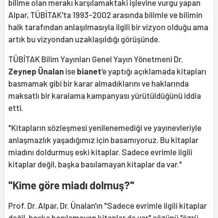
bilime olan merakı karşılamaktaki işlevine vurgu yapan
Alpar, TÜBİTAK'ta 1993-2002 arasında bilimle ve bilimin
halk tarafından anlaşılmasıyla ilgili bir vizyon olduğu ama
artık bu vizyondan uzaklaşıldığı görüşünde.
TÜBİTAK Bilim Yayınları Genel Yayın Yönetmeni Dr.
Zeynep Ünalan
ise
bianet
'e yaptığı açıklamada kitapları
basmamak gibi bir karar almadıklarını ve haklarında
maksatlı bir karalama kampanyası yürütüldüğünü iddia
etti.
"Kitapların sözleşmesi yenilenemediği ve yayınevleriyle
anlaşmazlık yaşadığımız için basamıyoruz. Bu kitaplar
miadını doldurmuş eski kitaplar. Sadece evrimle ilgili
kitaplar değil, başka basılamayan kitaplar da var."
"Kime göre miadı dolmuş?"
Prof. Dr. Alpar, Dr. Ünalan'ın "Sadece evrimle ilgili kitaplar
değil, başka basılamayan kitaplar da var" sözünü "özrü