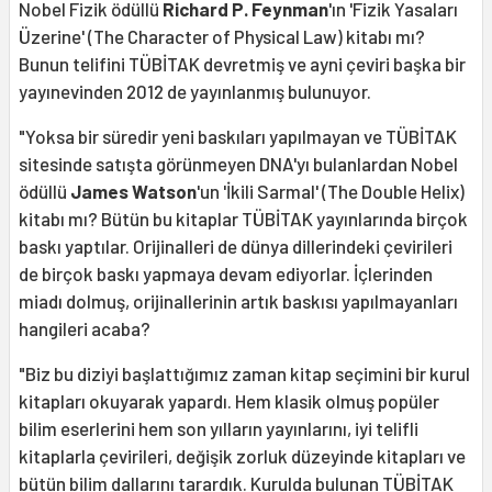
Nobel Fizik ödüllü
Richard P. Feynman
'ın 'Fizik Yasaları
Üzerine' (The Character of Physical Law) kitabı mı?
Bunun telifini TÜBİTAK devretmiş ve ayni çeviri başka bir
yayınevinden 2012 de yayınlanmış bulunuyor.
"Yoksa bir süredir yeni baskıları yapılmayan ve TÜBİTAK
sitesinde satışta görünmeyen DNA'yı bulanlardan Nobel
ödüllü
James Watson
'un 'İkili Sarmal' (The Double Helix)
kitabı mı? Bütün bu kitaplar TÜBİTAK yayınlarında birçok
baskı yaptılar. Orijinalleri de dünya dillerindeki çevirileri
de birçok baskı yapmaya devam ediyorlar. İçlerinden
miadı dolmuş, orijinallerinin artık baskısı yapılmayanları
hangileri acaba?
"Biz bu diziyi başlattığımız zaman kitap seçimini bir kurul
kitapları okuyarak yapardı. Hem klasik olmuş popüler
bilim eserlerini hem son yılların yayınlarını, iyi telifli
kitaplarla çevirileri, değişik zorluk düzeyinde kitapları ve
bütün bilim dallarını tarardık. Kurulda bulunan TÜBİTAK