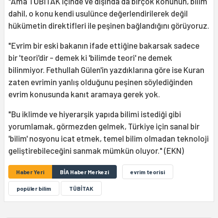
"Ama TÜBİTAK içinde ve dışında da birçok konunun, bilim
dahil, o konu kendi usulünce değerlendirilerek değil
hükümetin direktifleri ile peşinen bağlandığını görüyoruz.
"Evrim bir eski bakanın ifade ettiğine bakarsak sadece
bir 'teori'dir - demek ki 'bilimde teori' ne demek
bilinmiyor. Fethullah Gülen'in yazdıklarına göre ise Kuran
zaten evrimin yanlış olduğunu peşinen söylediğinden
evrim konusunda kanıt aramaya gerek yok.
"Bu iklimde ve hiyerarşik yapıda bilimi istediği gibi
yorumlamak, görmezden gelmek, Türkiye için sanal bir
'bilim' nosyonu icat etmek, temel bilim olmadan teknoloji
geliştirebileceğini sanmak mümkün oluyor." (EKN)
Haber Yeri
BİA Haber Merkezi
evrim teorisi
popüler bilim
TÜBİTAK