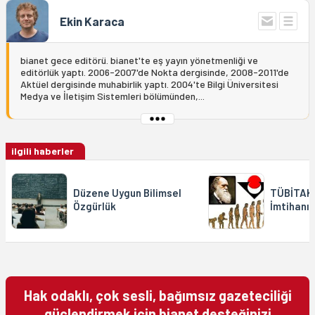
Ekin Karaca
bianet gece editörü. bianet'te eş yayın yönetmenliği ve
editörlük yaptı. 2006-2007'de Nokta dergisinde, 2008-2011'de
Aktüel dergisinde muhabirlik yaptı. 2004'te Bilgi Üniversitesi
Medya ve İletişim Sistemleri bölümünden,...
ilgili haberler
Düzene Uygun Bilimsel
TÜBİTAK'
Özgürlük
İmtihanı
Hak odaklı, çok sesli, bağımsız gazeteciliği
güçlendirmek için bianet desteğinizi