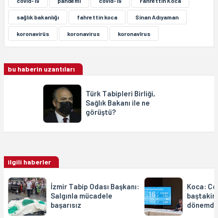
covid-19
pandemi
covîd-19
Fahrettîn Koca
sağlık bakanlığı
fahrettin koca
Sinan Adıyaman
koronavirüs
koronavirus
koronavîrus
bu haberin uzantıları
Türk Tabipleri Birliği,
Sağlık Bakanı ile ne
görüştü?
ilgili haberler
İzmir Tabip Odası Başkanı:
Koca: Co
Salgınla mücadele
baştakind
başarısız
dönemde