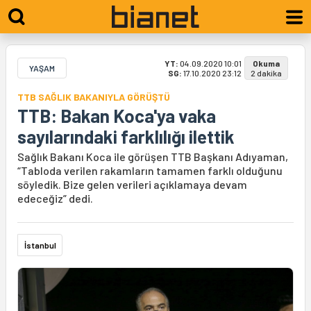
YT:
04.09.2020 10:01
Okuma
YAŞAM
SG:
17.10.2020 23:12
2 dakika
TTB SAĞLIK BAKANIYLA GÖRÜŞTÜ
TTB: Bakan Koca'ya vaka
sayılarındaki farklılığı ilettik
Sağlık Bakanı Koca ile görüşen TTB Başkanı Adıyaman,
“Tabloda verilen rakamların tamamen farklı olduğunu
söyledik. Bize gelen verileri açıklamaya devam
edeceğiz” dedi.
İstanbul