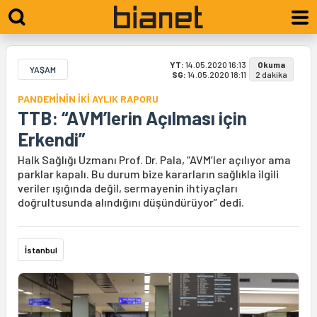
YT:
14.05.2020 16:13
Okuma
YAŞAM
SG:
14.05.2020 18:11
2 dakika
PANDEMİNİN İKİ AYLIK RAPORU
TTB: “AVM’lerin Açılması için
Erkendi”
Halk Sağlığı Uzmanı Prof. Dr. Pala, “AVM’ler açılıyor ama
parklar kapalı. Bu durum bize kararların sağlıkla ilgili
veriler ışığında değil, sermayenin ihtiyaçları
doğrultusunda alındığını düşündürüyor” dedi.
İstanbul