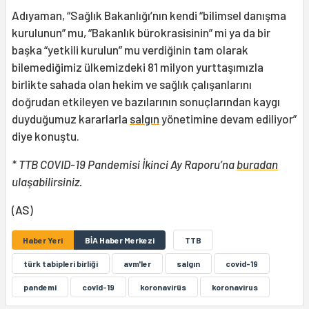
Adıyaman, “Sağlık Bakanlığı’nın kendi “bilimsel danışma
kurulunun” mu, “Bakanlık bürokrasisinin” mi ya da bir
başka “yetkili kurulun” mu verdiğinin tam olarak
bilemediğimiz ülkemizdeki 81 milyon yurttaşımızla
birlikte sahada olan hekim ve sağlık çalışanlarını
doğrudan etkileyen ve bazılarının sonuçlarından kaygı
duyduğumuz kararlarla
salgın
yönetimine devam ediliyor”
diye konuştu.
* TTB COVID-19 Pandemisi İkinci Ay Raporu’na
buradan
ulaşabilirsiniz.
(AS)
Haber Yeri
BİA Haber Merkezi
TTB
türk tabipleri birliği
avm'ler
salgın
covid-19
pandemi
covîd-19
koronavirüs
koronavirus