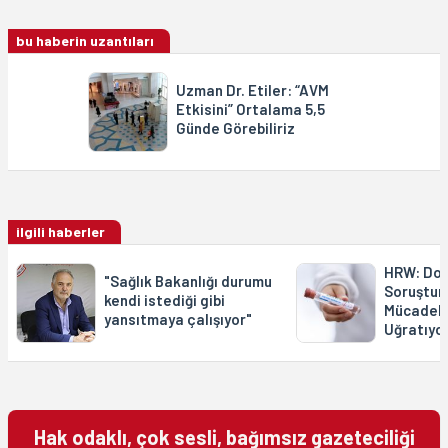
bu haberin uzantıları
Uzman Dr. Etiler: “AVM
Etkisini” Ortalama 5,5
Günde Görebiliriz
ilgili haberler
HRW: Dok
"Sağlık Bakanlığı durumu
Soruşturm
kendi istediği gibi
Mücadele
yansıtmaya çalışıyor"
Uğratıyo
Hak odaklı, çok sesli, bağımsız gazeteciliği