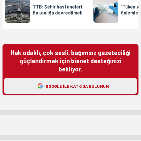
TTB: Şehir hastaneleri
“Tükeniyo
Bakanlığa devredilmeli
önlemler 
Hak odaklı, çok sesli, bağımsız gazeteciliği
güçlendirmek için bianet desteğinizi
bekliyor.
GOOGLE ILE KATKIDA BULUNUN