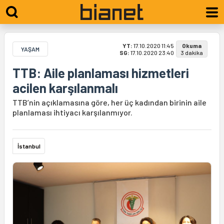
YT:
17.10.2020 11:45
Okuma
YAŞAM
SG:
17.10.2020 23:40
3 dakika
TTB: Aile planlaması hizmetleri
acilen karşılanmalı
TTB’nin açıklamasına göre, her üç kadından birinin aile
planlaması ihtiyacı karşılanmıyor.
İstanbul