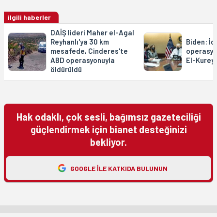
ilgili haberler
DAİŞ lideri Maher el-Agal
Reyhanlı'ya 30 km
Biden: İdl
mesafede, Cinderes'te
operasyon
ABD operasyonuyla
El-Kureyş
öldürüldü
Hak odaklı, çok sesli, bağımsız gazeteciliği
güçlendirmek için bianet desteğinizi
bekliyor.
GOOGLE ILE KATKIDA BULUNUN