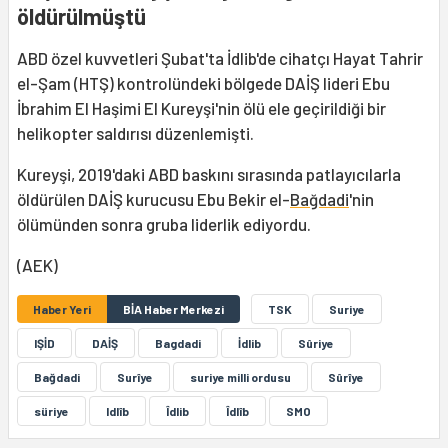
öldürülmüştü
ABD özel kuvvetleri Şubat'ta İdlib'de cihatçı Hayat Tahrir
el-Şam (HTŞ) kontrolündeki bölgede DAİŞ lideri Ebu
İbrahim El Haşimi El Kureyşi'nin ölü ele geçirildiği bir
helikopter saldırısı düzenlemişti.
Kureyşi, 2019'daki ABD baskını sırasında patlayıcılarla
öldürülen DAİŞ kurucusu Ebu Bekir el-
Bağdadi
'nin
ölümünden sonra gruba liderlik ediyordu.
(AEK)
Haber Yeri
BİA Haber Merkezi
TSK
Suriye
IŞİD
DAİŞ
Bagdadi
İdlib
Sûriye
Bağdadi
Surîye
suriye milli ordusu
Sûrîye
süriye
Idlîb
Îdlib
Îdlîb
SMO