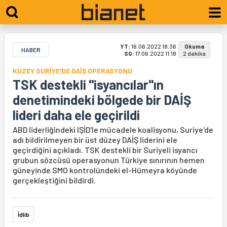
YT:
16.06.2022 18:36
Okuma
HABER
SG:
17.06.2022 11:18
2 dakika
KUZEY SURİYE'DE DAİŞ OPERASYONU
TSK destekli "isyancılar"ın
denetimindeki bölgede bir DAİŞ
lideri daha ele geçirildi
ABD liderliğindeki IŞİD'le mücadele koalisyonu, Suriye'de
adı bildirilmeyen bir üst düzey DAİŞ liderini ele
geçirdiğini açıkladı. TSK destekli bir Suriyeli isyancı
grubun sözcüsü operasyonun Türkiye sınırının hemen
güneyinde SMO kontrolündeki el-Hümeyra köyünde
gerçekleştiğini bildirdi.
İdlib