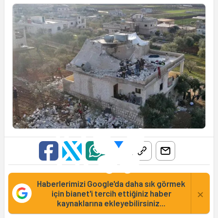
Haberlerimizi Google'da daha sık görmek
×
için bianet'i tercih ettiğiniz haber
kaynaklarına ekleyebilirsiniz...