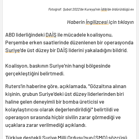
Fotoğraf: Şubat 2022'de Kureyşi'nin
İdlib
'de öldürüldüğü ev
Haberin
İngilizcesi
için tıklayın
ABD liderliğindeki
DAİŞ
ile mücadele koalisyonu,
Perşembe erken saatlerinde düzenlenen bir operasyonda
Suriye
'de üst düzey bir DAİŞ liderini yakaladığını bildrid.
Koalisyon, baskının Suriye'nin hangi bölgesinde
gerçekleştiğini belirtmedi.
Ruters'in haberine göre, açıklamada, "Gözaltına alınan
kişinin, grubun Suriye'deki üst düzey liderlerinden biri
haline gelen deneyimli bir bomba üreticisi ve
kolaylaştırıcısı olarak değerlendirildiği" belirtildi ve
operasyon sırasında hiçbir sivilin zarar görmediği ve
uçaklara zarar verilmediği açıklandı.
Türkiye destekli
Suriye Milli Ordusu
'nun (
SMO
) sözcüsü