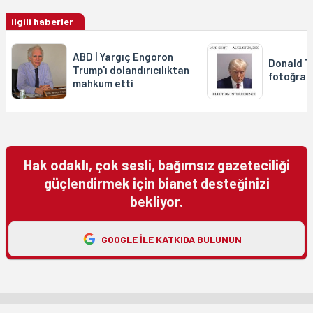
ilgili haberler
ABD | Yargıç Engoron
Donald T
Trump'ı dolandırıcılıktan
fotoğrafı
mahkum etti
Hak odaklı, çok sesli, bağımsız gazeteciliği
güçlendirmek için bianet desteğinizi
bekliyor.
GOOGLE ILE KATKIDA BULUNUN