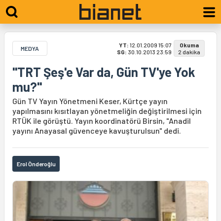
YT:
12.01.2009 15:07
Okuma
MEDYA
SG:
30.10.2013 23:59
2 dakika
"TRT Şeş'e Var da, Gün TV'ye Yok
mu?"
Gün TV Yayın Yönetmeni Keser, Kürtçe yayın
yapılmasını kısıtlayan yönetmeliğin değiştirilmesi için
RTÜK ile görüştü. Yayın koordinatörü Birsin, "Anadil
yayını Anayasal güvenceye kavuşturulsun" dedi.
Erol Önderoğlu