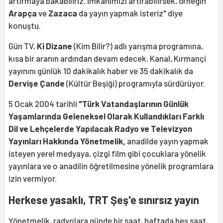
artırmaya bakabiliriz. İmkanımızı artırabilirsek, örneğin
Arapça
ve
Zazaca
da yayın yapmak isteriz" diye
konuştu.
Gün TV,
Ki Dizane
(Kim Bilir?) adlı yarışma programına,
kısa bir aranın ardından devam edecek. Kanal, Kırmançi
yayınını günlük 10 dakikalık haber ve 35 dakikalık da
Dervişe Çande
(Kültür Beşiği) programıyla sürdürüyor.
5 Ocak 2004 tarihli
"Türk Vatandaşlarının Günlük
Yaşamlarında Geleneksel Olarak Kullandıkları Farklı
Dil ve Lehçelerde Yapılacak Radyo ve Televizyon
Yayınları Hakkında Yönetmelik,
anadilde yayın yapmak
isteyen yerel medyaya, çizgi film gibi çocuklara yönelik
yayınlara ve o anadilin öğretilmesine yönelik programlara
izin vermiyor.
Herkese yasaklı, TRT Şeş'e sınırsız yayın
Yönetmelik, radyolara günde bir saat, haftada beş saat,