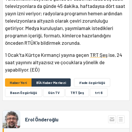
televizyonlara da günde 45 dakika, haftadaysa dört saat
yayın izni veriyor; radyolara programın hemen ardından
televizyonlara altyazılı olarak çeviri zorunluluğu
getiriyor. Medya kuruluşları, yayımlamak istedikleri
programın içeriği, formatı, kimlerce hazırlandığını
önceden RTÜK'e bildirmek zorunda.
1 Ocak'ta Kürtçe Kırmançi yayına geçen
TRT Şeş
ise, 24
saat yayınını altyazısız ve çocuklara yönelik de
yapabiliyor. (EÖ)
Haber Yeri
BİA Haber Merkezi
ifade özgürlüğü
Basın Özgürlüğü
Gün TV
TRT Şeş
trt 6
Erol Önderoğlu