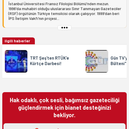
İstanbul Üniversitesi Fransız Filolojisi Bölümü'nden mezun.
1996'da muhabiri olduğu uluslararası Sınır Tanımayan Gazeteciler
(RSF) örgütünün Türkiye temsilcisi olarak çalışıyor. 1999'dan beri
İPS İletişim Vakfı'nın projesi...
ilgili haberler
TRT Şeş'ten RTÜK'e
Gün TV'ye
Kürtçe Darbesi!
Bülteni" 
Hak odaklı, çok sesli, bağımsız gazeteciliği
güçlendirmek için bianet desteğinizi
bekliyor.