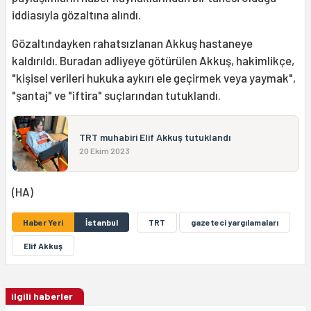
iddiasıyla gözaltına alındı.
Gözaltındayken rahatsızlanan Akkuş hastaneye
kaldırıldı. Buradan adliyeye götürülen Akkuş, hakimlikçe,
"kişisel verileri hukuka aykırı ele geçirmek veya yaymak",
"şantaj" ve "iftira" suçlarından tutuklandı.
TRT muhabiri Elif Akkuş tutuklandı
20 Ekim 2023
(HA)
Haber Yeri
İstanbul
TRT
gazeteci yargılamaları
Elif Akkuş
ilgili haberler