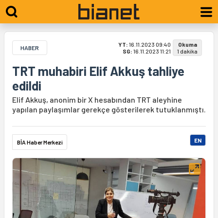
YT:
16.11.2023 09:40
Okuma
HABER
SG:
16.11.2023 11:21
1 dakika
TRT muhabiri Elif Akkuş tahliye
edildi
Elif Akkuş, anonim bir X hesabından TRT aleyhine
yapılan paylaşımlar gerekçe gösterilerek tutuklanmıştı.
EN
BİA Haber Merkezi