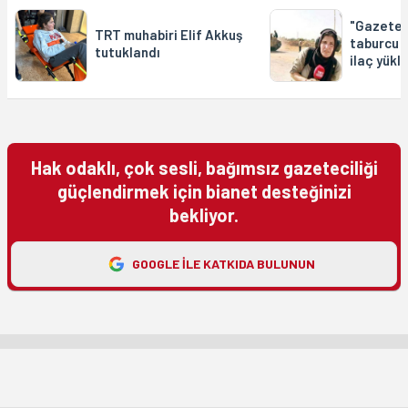
"Gazeteci
TRT muhabiri Elif Akkuş
taburcu e
tutuklandı
ilaç yükl
Hak odaklı, çok sesli, bağımsız gazeteciliği
güçlendirmek için bianet desteğinizi
bekliyor.
GOOGLE ILE KATKIDA BULUNUN