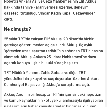
Nöbetçi Ankara Asliye Ceza Mahkemesinin Elif Akkuş
hakkında tahliye kararı vermesi üzerine, deneyimli
gazeteci tutulduğu Sincan Kadın Kapalı Cezaevinden
çıktı.
Ne olmuştu?
25 yıldır TRT’de çalışan Elif Akkuş, 20 Nisan’da hiçbir
gerekçe gösterilmeden açığa alındı. Akkuş, üç aylık
“görevden uzaklaştırma tedbiri”nin ardından TRT binasına
alınmadı. Akkuş, Ankara 25. İdare Mahkemesi’ne dava
açarak konuya ilişkin hukuki süreç başlattı.
TRT Müdürü Mehmet Zahid Sobacı ve diğer TRT
yöneticilerinin şikayet ve suç duyuruları üzerine Ankara
Cumhuriyet Başsavcılığı Akkuş’a soruşturma açtı.
Akkuş ‘Anonim bir hesapta TRT’nin içerisindeki nepotizm
ve kamu kaynaklarının kötüye kullanılmasıyla ilgili yapılan
paylaşımların haber kaynaklarından bir tanesi olduğu’