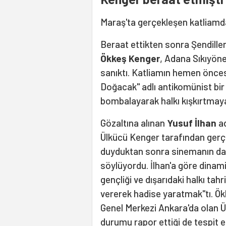
Maraş'ta gerçekleşen katliamda
Beraat ettikten sonra Şendiller
Ökkeş Kenger
, Adana Sıkıyön
sanıktı. Katliamın hemen önce
Doğacak" adlı antikomünist bir 
bombalayarak halkı kışkırtmaya 
Gözaltına alınan
Yusuf İlhan
ad
Ülkücü Kenger tarafından gerçek
duyduktan sonra sinemanın d
söylüyordu. İlhan'a göre dinam
gençliği ve dışarıdaki halkı tah
vererek hadise yaratmak"tı. Ö
Genel Merkezi Ankara'da olan Ü
durumu rapor ettiği de tespit ed