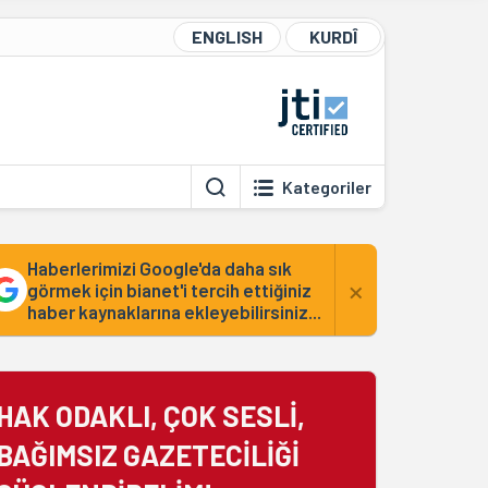
ENGLISH
KURDÎ
Kategoriler
Haberlerimizi Google'da daha sık
×
görmek için bianet'i tercih ettiğiniz
haber kaynaklarına ekleyebilirsiniz...
HAK ODAKLI, ÇOK SESLİ,
BAĞIMSIZ GAZETECİLİĞİ