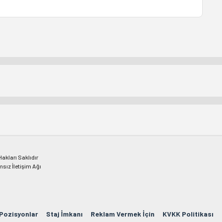
kları Saklıdır
msız İletişim Ağı
 Pozisyonlar
Staj İmkanı
Reklam Vermek İçin
KVKK Politikası