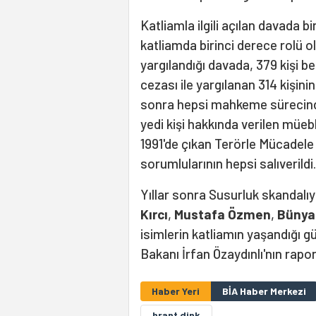
Katliamla ilgili açılan davada b
katliamda birinci derece rolü ol
yargılandığı davada, 379 kişi be
cezası ile yargılanan 314 kişini
sonra hepsi mahkeme sürecinde 
yedi kişi hakkında verilen müe
1991'de çıkan Terörle Mücadele 
sorumlularının hepsi salıverildi.
Yıllar sonra Susurluk skandalıy
Kırcı
,
Mustafa Özmen
,
Bünya
isimlerin katliamın yaşandığı g
Bakanı İrfan Özaydınlı'nın rapo
Haber Yeri
BİA Haber Merkezi
hrant dink