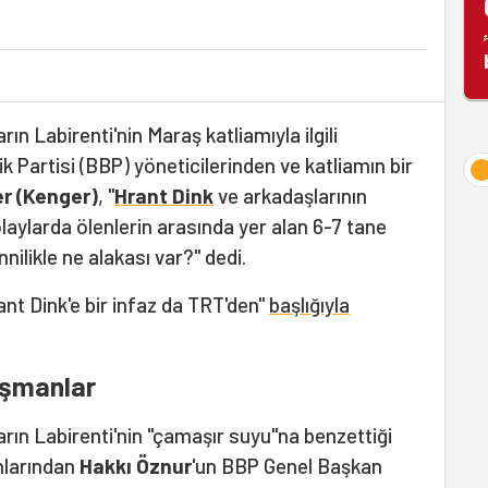
ın Labirenti'nin Maraş katliamıyla ilgili
 Partisi (BBP) yöneticilerinden ve katliamın bir
er (Kenger)
, "
Hrant Dink
ve arkadaşlarının
 olaylarda ölenlerin arasında yer alan 6-7 tane
nilikle ne alakası var?" dedi.
nt Dink'e bir infaz da TRT'den"
başlığıyla
ışmanlar
arın Labirenti'nin "çamaşır suyu"na benzettiği
nlarından
Hakkı Öznur
'un BBP Genel Başkan