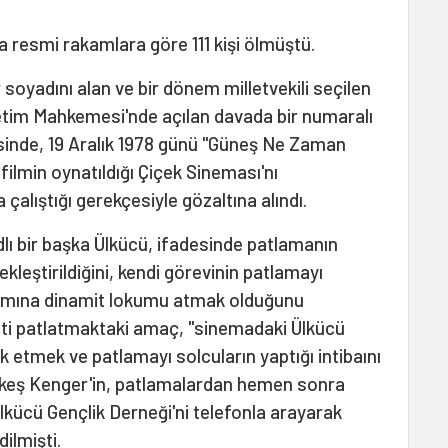
 resmi rakamlara göre 111 kişi ölmüştü.
 soyadını alan ve bir dönem milletvekili seçilen
etim Mahkemesi'nde açılan davada bir numaralı
sinde, 19 Aralık 1978 günü "Güneş Ne Zaman
filmin oynatıldığı Çiçek Sineması'nı
çalıştığı gerekçesiyle gözaltına alındı.
lı bir başka Ülkücü, ifadesinde patlamanın
leştirildiğini, kendi görevinin patlamayı
amına dinamit lokumu atmak olduğunu
iti patlatmaktaki amaç, "sinemadaki Ülkücü
rik etmek ve patlamayı solcuların yaptığı intibaını
kkeş Kenger'in, patlamalardan hemen sonra
lkücü Gençlik Derneği'ni telefonla arayarak
ilmişti.