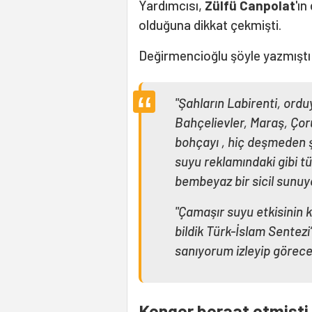
Yardımcısı,
Zülfü Canpolat
'ı
olduğuna dikkat çekmişti.
Değirmencioğlu şöyle yazmıştı
"Şahların Labirenti, ordu
Bahçelievler, Maraş, Çor
bohçayı , hiç deşmeden ş
suyu reklamındaki gibi tü
bembeyaz bir sicil sunuy
"Çamaşır suyu etkisinin kö
bildik Türk-İslam Sentezi’
sanıyorum izleyip görece
Kenger beraat etmişti