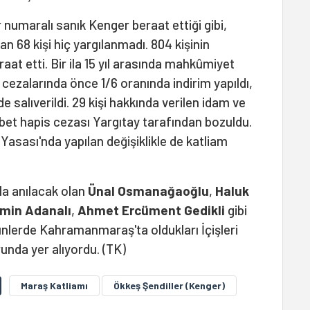
ir numaralı sanık Kenger beraat ettiği gibi,
an 68 kişi hiç yargılanmadı. 804 kişinin
raat etti. Bir ila 15 yıl arasında mahkûmiyet
n cezalarında önce 1/6 oranında indirim yapıldı,
salıverildi. 29 kişi hakkında verilen idam ve
bbet hapis cezası Yargıtay tarafından bozuldu.
Yasası'nda yapılan değişiklikle de katliam
la anılacak olan
Ünal Osmanağaoğlu
,
Haluk
min Adanalı
,
Ahmet Ercüment Gedikli
gibi
ünlerde Kahramanmaraş'ta oldukları İçişleri
runda yer alıyordu. (TK)
Maraş Katliamı
Ökkeş Şendiller (Kenger)