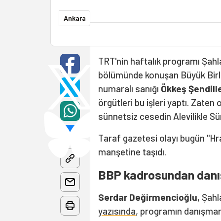
Ankara
TRT'nin haftalık programı Şahlar
bölümünde konuşan Büyük Birlik
numaralı sanığı
Ökkeş Şendill
örgütleri bu işleri yaptı. Zaten
sünnetsiz cesedin Alevilikle Sün
Taraf gazetesi olayı bugün "Hra
manşetine taşıdı.
BBP kadrosundan dan
Serdar Değirmencioğlu
, Şahl
yazısında
, programın danışma