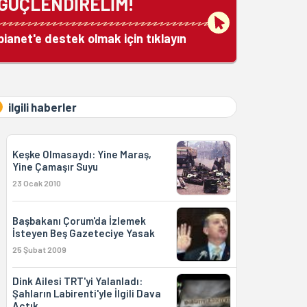
GÜÇLENDİRELİM!
bianet'e destek olmak için tıklayın
ilgili haberler
Keşke Olmasaydı: Yine Maraş,
Yine Çamaşır Suyu
23 Ocak 2010
Başbakanı Çorum'da İzlemek
İsteyen Beş Gazeteciye Yasak
25 Şubat 2009
Dink Ailesi TRT'yi Yalanladı:
Şahların Labirenti'yle İlgili Dava
Açtık