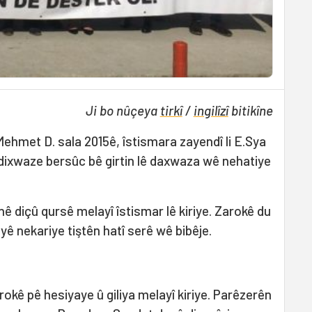
Ji bo nûçeya
tirkî
/
ingilîzî
bitikîne
ehmet D. sala 2015ê, îstismara zayendî li E.Sya
ê dixwaze bersûc bê girtin lê daxwaza wê nehatiye
ê diçû qursê melayî îstismar lê kiriye. Zarokê du
riyê nekariye tiştên hatî serê wê bibêje.
okê pê hesiyaye û giliya melayî kiriye. Parêzerên