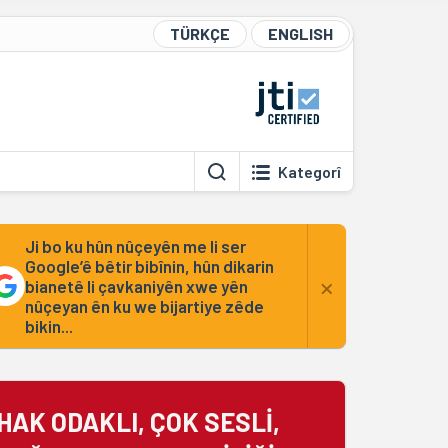
TÜRKÇE
ENGLISH
Kategorî
Ji bo ku hûn nûçeyên me li ser
Google’ê bêtir bibînin, hûn dikarin
×
bianetê li çavkaniyên xwe yên
nûçeyan ên ku we bijartiye zêde
bikin...
HAK ODAKLI, ÇOK SESLİ,