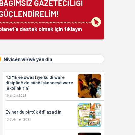
BAĞIMSIZ GAZETECİLİĞİ
GÜÇLENDİRELİM!
bianet'e destek olmak için tıklayın
Nivîsên wî/wê yên din
"CÎMERê xwestiye ku di warê
dîsiplînê de sûcê îşkenceyê were
lêkolînkirin"
1 Kanûn 2021
Ev her du pirtûk êdî azad in
13 Cotmeh 2021