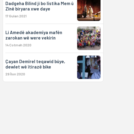
Dadgeha Bilind ji bo lîstika Mem û
Zînê biryara xwe daye
17 Gulan 2021
Li Amedê akademîya mafên
zarokan wê were vekirin
14 Cotmeh 2020
Çayan Demîrel teqawid bûye,
dewlet wê îtirazê bike
29 Îlon 2020