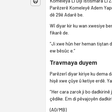
Komeleya Li Dijî Îstismara Li 
Parêzerê Komeleyê Adem Yaprakî
dê 29ê Adarê be.
Wî diyar kir ku wan xwesiye ber
fikarê de.
“Ji xwe hûn her heman tiştan d
ew bêsûc e.”
Travmaya duyem
Parêzerî diyar kiriye ku dema 
hişê xwe çûye û ketiye erdê. Ya
“Her cara zarok ji bo dadkirinê
çêdike. Em di pêvajoyên dadkiri
(AO/MB)