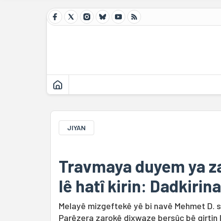
JIYAN
Travmaya duyem ya za
lê hatî kirin: Dadkirin
Melayê mizgeftekê yê bi navê Mehmet D. sala
Parêzera zarokê dixwaze bersûc bê girtin 