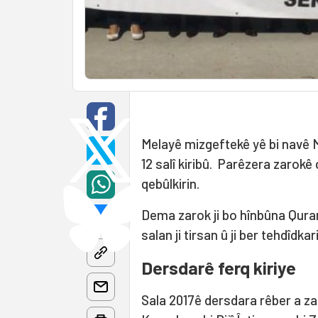
Melayê mizgeftekê yê bi navê M
12 salî kiribû. Parêzera zarok
qebûlkirin.
Dema zarok ji bo hînbûna Quran
salan ji tirsan û ji ber tehdîdka
Dersdarê ferq kiriye
Sala 2017ê dersdara rêber a zar