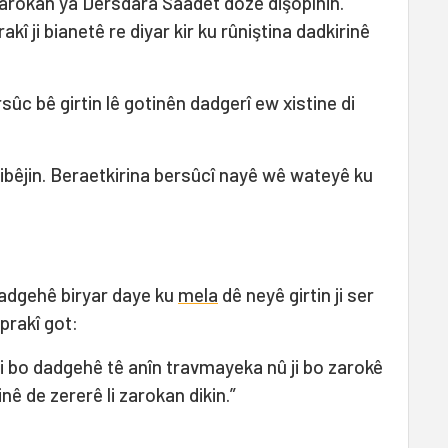
Zarokan ya Dersdara Saadet dozê dişopînin.
 ji bianetê re diyar kir ku rûniştina dadkirinê
sûc bê girtin lê gotinên dadgerî ew xistine di
ibêjin. Beraetkirina bersûcî nayê wê wateyê ku
dadgehê biryar daye ku
mela
dê neyê girtin ji ser
prakî got:
 ji bo dadgehê tê anîn travmayeka nû ji bo zarokê
nê de zererê li zarokan dikin.”