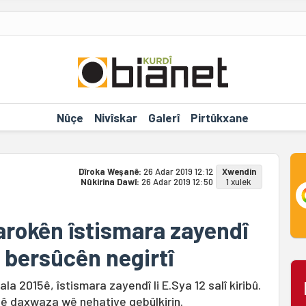
Nûçe
Nivîskar
Galerî
Pirtûkxane
Dîroka Weşanê:
26 Adar 2019 12:12
Xwendin
Nûkirina Dawî:
26 Adar 2019 12:50
1 xulek
rokên îstismara zayendî
a bersûcên negirtî
 2015ê, îstismara zayendî li E.Sya 12 salî kiribû.
lê daxwaza wê nehatiye qebûlkirin.