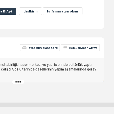
a BIAyê
dadkirin
Istîsmara zarokan
aysegul@bianet.org
Hemû Nivîsên wî/wê
abirliği, haber merkezi ve yazı işlerinde editörlük yaptı.
e çalıştı. Sözlü tarih belgesellerinin yapım aşamalarında görev