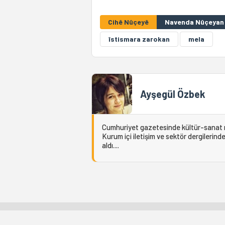
Cihê Nûçeyê
Navenda Nûçeyan 
îstismara zarokan
mela
Ayşegül Özbek
Cumhuriyet gazetesinde kültür-sanat muh
Kurum içi iletişim ve sektör dergilerind
aldı....