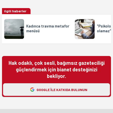
ilgili haberler
Kadınca travma metafor
"Psikoloj
menüsü
olamaz"
Hak odaklı, çok sesli, bağımsız gazeteciliği
güçlendirmek için bianet desteğinizi
bekliyor.
GOOGLE ILE KATKIDA BULUNUN