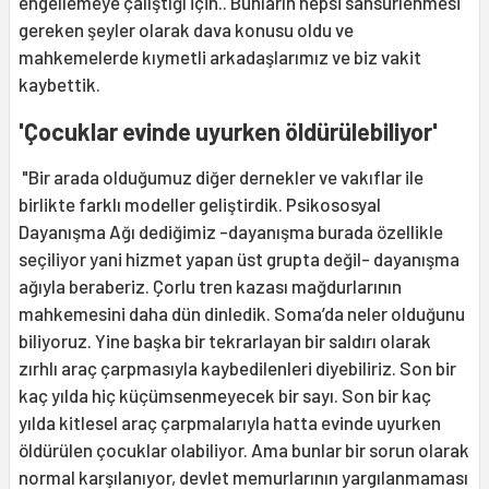
engellemeye çalıştığı için.. Bunların hepsi sansürlenmesi
gereken şeyler olarak dava konusu oldu ve
mahkemelerde kıymetli arkadaşlarımız ve biz vakit
kaybettik.
'Çocuklar evinde uyurken öldürülebiliyor'
"Bir arada olduğumuz diğer dernekler ve vakıflar ile
birlikte farklı modeller geliştirdik. Psikososyal
Dayanışma Ağı dediğimiz -dayanışma burada özellikle
seçiliyor yani hizmet yapan üst grupta değil- dayanışma
ağıyla beraberiz. Çorlu tren kazası mağdurlarının
mahkemesini daha dün dinledik. Soma’da neler olduğunu
biliyoruz. Yine başka bir tekrarlayan bir saldırı olarak
zırhlı araç çarpmasıyla kaybedilenleri diyebiliriz. Son bir
kaç yılda hiç küçümsenmeyecek bir sayı. Son bir kaç
yılda kitlesel araç çarpmalarıyla hatta evinde uyurken
öldürülen çocuklar olabiliyor. Ama bunlar bir sorun olarak
normal karşılanıyor, devlet memurlarının yargılanmaması