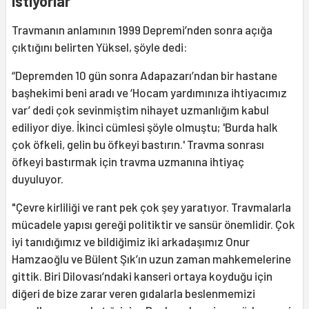
istiyorlar"
Travmanın anlamının 1999 Depremi’nden sonra açığa
çıktığını belirten Yüksel, şöyle dedi:
“Depremden 10 gün sonra Adapazarı’ndan bir hastane
başhekimi beni aradı ve ‘Hocam yardımınıza ihtiyacımız
var’ dedi çok sevinmiştim nihayet uzmanlığım kabul
ediliyor diye. İkinci cümlesi şöyle olmuştu; 'Burda halk
çok öfkeli, gelin bu öfkeyi bastırın.' Travma sonrası
öfkeyi bastırmak için travma uzmanına ihtiyaç
duyuluyor.
"Çevre kirliliği ve rant pek çok şey yaratıyor. Travmalarla
mücadele yapısı gereği politiktir ve sansür önemlidir. Çok
iyi tanıdığımız ve bildiğimiz iki arkadaşımız Onur
Hamzaoğlu ve Bülent Şık’ın uzun zaman mahkemelerine
gittik. Biri Dilovası’ndaki kanseri ortaya koyduğu için
diğeri de bize zarar veren gıdalarla beslenmemizi