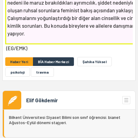
nedeni ile maruz bırakıldıkları ayrımcılık, şiddet nedeniyle
oluşan ruhsal sorunlara feminist bakış açısından yaklaşıyor
Çalışmalarını yoğunlaştırdığı bir diğer alan cinsellik ve cins
kimlik sorunları. Bu konuda bireylere ve ailelere danışmanlı
yapıyor.
(EG/EMK)
Haber Yeri
BİA Haber Merkezi
Şahika Yüksel
psikoloji
travma
Elif Gökdemir
Bilkent Üniversitesi Siyaset Bilimi son sınıf öğrencisi. bianet
Ağustos-Eylül dönemi stajyeri.