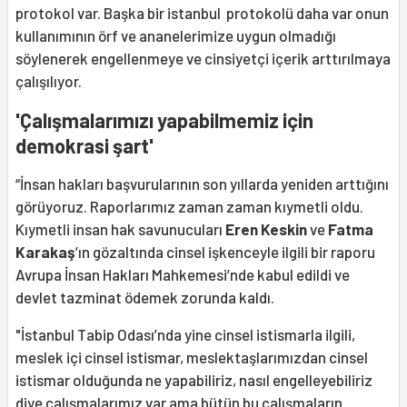
protokol var. Başka bir istanbul protokolü daha var onun
kullanımının örf ve ananelerimize uygun olmadığı
söylenerek engellenmeye ve cinsiyetçi içerik arttırılmaya
çalışılıyor.
'Çalışmalarımızı yapabilmemiz için
demokrasi şart'
“İnsan hakları başvurularının son yıllarda yeniden arttığını
görüyoruz. Raporlarımız zaman zaman kıymetli oldu.
Kıymetli insan hak savunucuları
Eren Keskin
ve
Fatma
Karakaş
’ın gözaltında cinsel işkenceyle ilgili bir raporu
Avrupa İnsan Hakları Mahkemesi’nde kabul edildi ve
devlet tazminat ödemek zorunda kaldı.
"İstanbul Tabip Odası’nda yine cinsel istismarla ilgili,
meslek içi cinsel istismar, meslektaşlarımızdan cinsel
istismar olduğunda ne yapabiliriz, nasıl engelleyebiliriz
diye çalışmalarımız var ama bütün bu çalışmaların