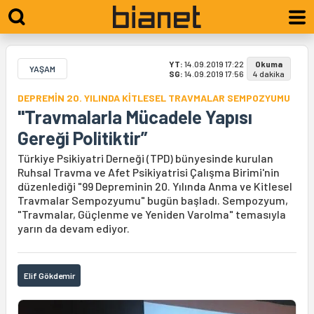
YT:
14.09.2019 17:22
Okuma
YAŞAM
SG:
14.09.2019 17:56
4 dakika
DEPREMİN 20. YILINDA KİTLESEL TRAVMALAR SEMPOZYUMU
"Travmalarla Mücadele Yapısı
Gereği Politiktir”
Türkiye Psikiyatri Derneği (TPD) bünyesinde kurulan
Ruhsal Travma ve Afet Psikiyatrisi Çalışma Birimi'nin
düzenlediği "99 Depreminin 20. Yılında Anma ve Kitlesel
Travmalar Sempozyumu" bugün başladı. Sempozyum,
"Travmalar, Güçlenme ve Yeniden Varolma" temasıyla
yarın da devam ediyor.
Elif Gökdemir