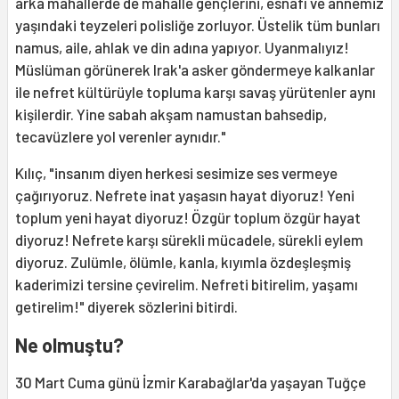
arka mahallerde de mahalle gençlerini, esnafı ve annemiz
yaşındaki teyzeleri polisliğe zorluyor. Üstelik tüm bunları
namus, aile, ahlak ve din adına yapıyor. Uyanmalıyız!
Müslüman görünerek Irak'a asker göndermeye kalkanlar
ile nefret kültürüyle topluma karşı savaş yürütenler aynı
kişilerdir. Yine sabah akşam namustan bahsedip,
tecavüzlere yol verenler aynıdır."
Kılıç, "insanım diyen herkesi sesimize ses vermeye
çağırıyoruz. Nefrete inat yaşasın hayat diyoruz! Yeni
toplum yeni hayat diyoruz! Özgür toplum özgür hayat
diyoruz! Nefrete karşı sürekli mücadele, sürekli eylem
diyoruz. Zulümle, ölümle, kanla, kıyımla özdeşleşmiş
kaderimizi tersine çevirelim. Nefreti bitirelim, yaşamı
getirelim!" diyerek sözlerini bitirdi.
Ne olmuştu?
30 Mart Cuma günü İzmir Karabağlar'da yaşayan Tuğçe