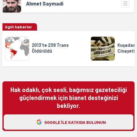
Ahmet Saymadi
ilgili haberler
2013'te 238 Trans
Kuşadası
Öldürüldü
Cinayeti
Hak odaklı, çok sesli, bağımsız gazeteciliği
güçlendirmek için bianet desteğinizi
bekliyor.
GOOGLE ILE KATKIDA BULUNUN