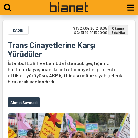
YT:
23.04.2012 16:05
Okuma
KADIN
SG:
31.10.2013 00:00
3 dakika
Trans Cinayetlerine Karşı
Yürüdüler
İstanbul LGBT ve Lambda İstanbul, geçtiğimiz
haftalarda yaşanan iki nefret cinayetini protesto
ettikleri yürüyüşü, AKP işli binası önüne siyah çelenk
bırakarak sonlandırdı.
Ahmet Saymadi