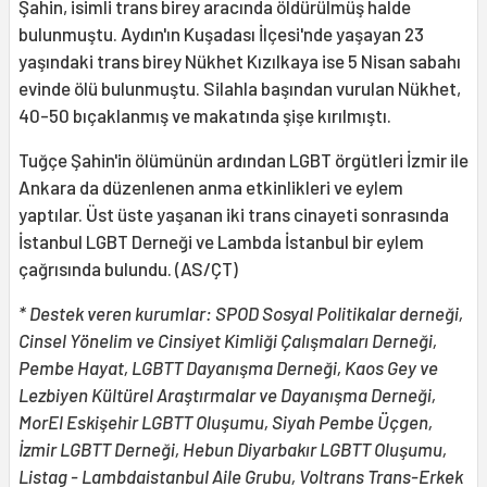
Şahin, isimli trans birey aracında öldürülmüş halde
bulunmuştu. Aydın'ın Kuşadası İlçesi'nde yaşayan 23
yaşındaki trans birey Nükhet Kızılkaya ise 5 Nisan sabahı
evinde ölü bulunmuştu. Silahla başından vurulan Nükhet,
40-50 bıçaklanmış ve makatında şişe kırılmıştı.
Tuğçe Şahin'in ölümünün ardından LGBT örgütleri İzmir ile
Ankara da düzenlenen anma etkinlikleri ve eylem
yaptılar. Üst üste yaşanan iki trans cinayeti sonrasında
İstanbul LGBT Derneği ve Lambda İstanbul bir eylem
çağrısında bulundu. (AS/ÇT)
* Destek veren kurumlar: SPOD Sosyal Politikalar derneği,
Cinsel Yönelim ve Cinsiyet Kimliği Çalışmaları Derneği,
Pembe Hayat, LGBTT Dayanışma Derneği, Kaos Gey ve
Lezbiyen Kültürel Araştırmalar ve Dayanışma Derneği,
MorEl Eskişehir LGBTT Oluşumu, Siyah Pembe Üçgen,
İzmir LGBTT Derneği, Hebun Diyarbakır LGBTT Oluşumu,
Listag - Lambdaistanbul Aile Grubu, Voltrans Trans-Erkek