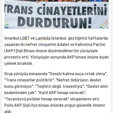
İstanbul
LGBT
ve
Lambda
İstanbul, geçtiğimiz haftalarda
yaşanan iki nefret cinayetini Adalet ve Kalkınma Partisi
(AKP) Şişli Binası önüne düzenledikleri bir yürüyüşle
protesto etti. Yürüyüşün sonunda AKP binası önüne siyah
çelenk bırakıldı.
Grup yürüyüş esnasında "Sessiz kalma suça ortak olma",
"Trans cinayetler politiktir", "Nefret öldürüyor, devlet
bunu görmüyor", "Teşhirci değil, travestiyiz", "Devlet elini
bedenimden çek", "Katil AKP hesap verecek",
"Tecavüzcü polisler hesap verecek" sloganlarını attı.
Polis AKP Şişli ilçe binası önünde yoğun güvenlik önlemi
aldı.