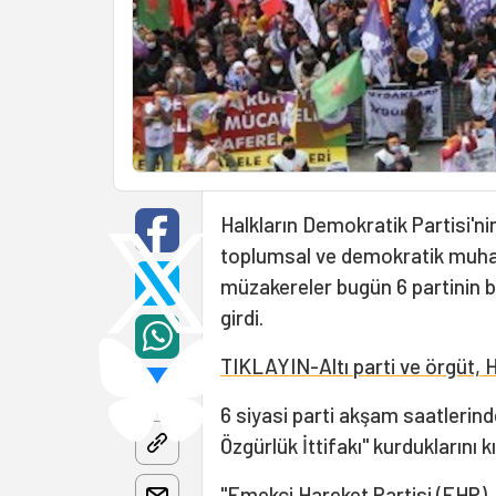
Halkların Demokratik Partisi'nin
toplumsal ve demokratik muhale
müzakereler bugün 6 partinin bi
girdi.
TIKLAYIN-Altı parti ve örgüt, H
6 siyasi parti akşam saatlerin
Özgürlük İttifakı" kurduklarını k
"Emekçi Hareket Partisi (EHP),