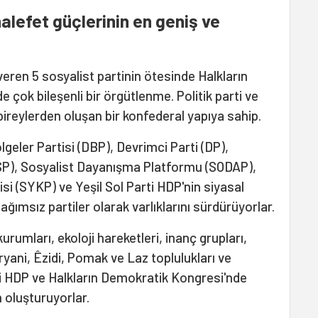
lefet güçlerinin en geniş ve
 veren 5 sosyalist partinin ötesinde Halkların
e çok bileşenli bir örgütlenme. Politik parti ve
 bireylerden oluşan bir konfederal yapıya sahip.
geler Partisi (DBP), Devrimci Parti (DP),
(ESP), Sosyalist Dayanışma Platformu (SODAP),
si (SYKP) ve Yeşil Sol Parti HDP'nin siyasal
bağımsız partiler olarak varlıklarını sürdürüyorlar.
kurumları, ekoloji hareketleri, inanç grupları,
yani, Êzidi, Pomak ve Laz toplulukları ve
ri HDP ve Halkların Demokratik Kongresi'nde
n oluşturuyorlar.