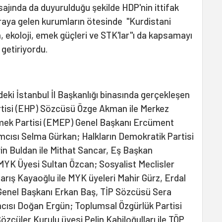
ajında da duyurulduğu şekilde HDP'nin ittifak
araya gelen kurumların ötesinde "Kurdistani
n, ekoloji, emek güçleri ve STK'lar"ı da kapsamayı
 getiriyordu.
'deki İstanbul İl Başkanlığı binasında gerçekleşen
rtisi (EHP) Sözcüsü Özge Akman ile Merkez
mek Partisi (EMEP) Genel Başkanı Ercüment
mcısı Selma Gürkan; Halkların Demokratik Partisi
in Buldan ile Mithat Sancar, Eş Başkan
MYK Üyesi Sultan Özcan; Sosyalist Meclisler
ış Kayaoğlu ile MYK üyeleri Mahir Gürz, Erdal
P) Genel Başkanı Erkan Baş, TİP Sözcüsü Sera
mcısı Doğan Ergün; Toplumsal Özgürlük Partisi
zcüler Kurulu üyesi Pelin Kahiloğulları ile TÖP