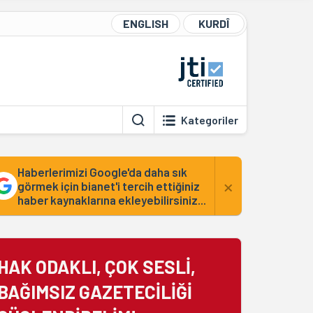
ENGLISH
KURDÎ
Kategoriler
Haberlerimizi Google'da daha sık
×
görmek için bianet'i tercih ettiğiniz
haber kaynaklarına ekleyebilirsiniz...
HAK ODAKLI, ÇOK SESLİ,
BAĞIMSIZ GAZETECİLİĞİ