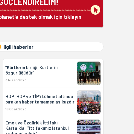
GÜÇLENDİRELİM!
bianet'e destek olmak için tıklayın
ilgili haberler
“Kürtlerin birliği, Kürtlerin
özgürlüğüdür”
3 Nisan 2023
HDP: HDP ve TİP’i töhmet altında
bırakan haber tamamen asılsızdır
16 Ocak 2023
Emek ve Özgürlük İttifakı
Kartal'da | "İttifakımız İstanbul
kadar güzeldir"