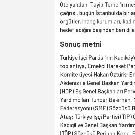
Öte yandan, Tayip Temel'in mes
çağrısı, bugün İstanbul'da bir 
örgütler, inanç kurumları, kadı
hedeflediğini başından beri dile
Sonuç metni
Türkiye İşçi Partisi'nin Kadıköy
toplantıya, Emekçi Hareket Pa
Komite üyesi Hakan Öztürk; E
Akdeniz ile Genel Başkan Yardı
(HDP) Eş Genel Başkanları Perv
Yardımcıları Tuncer Bakırhan, 
Federasyonu (SMF) Sözcüsü Bar
Ataş; Türkiye İşçi Partisi (Tİ
Kadıgil ve Genel Başkan Yardı
(TÖP) Sözcüsü Perihan Koca, Sö