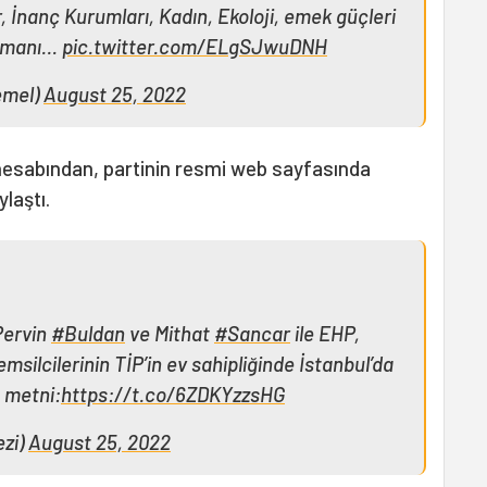
, İnanç Kurumları, Kadın, Ekoloji, emek güçleri
zamanı…
pic.twitter.com/ELgSJwuDNH
emel)
August 25, 2022
hesabından, partinin resmi web sayfasında
laştı.
Pervin
#Buldan
ve Mithat
#Sancar
ile EHP,
silcilerinin TİP’in ev sahipliğinde İstanbul’da
ç metni:
https://t.co/6ZDKYzzsHG
zi)
August 25, 2022