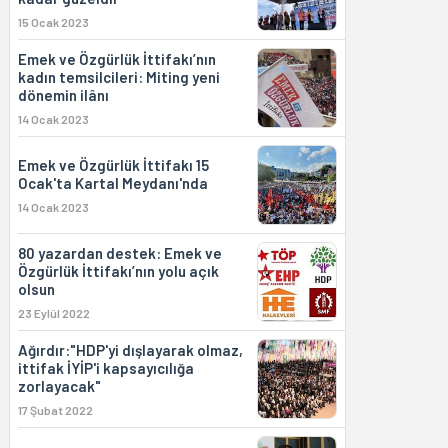
15 Ocak 2023
Emek ve Özgürlük İttifakı’nın
kadın temsilcileri: Miting yeni
dönemin ilânı
14 Ocak 2023
Emek ve Özgürlük İttifakı 15
Ocak'ta Kartal Meydanı'nda
14 Ocak 2023
80 yazardan destek: Emek ve
Özgürlük İttifakı’nın yolu açık
olsun
23 Eylül 2022
Ağırdır:"HDP'yi dışlayarak olmaz,
ittifak İYİP'i kapsayıcılığa
zorlayacak"
17 Şubat 2022