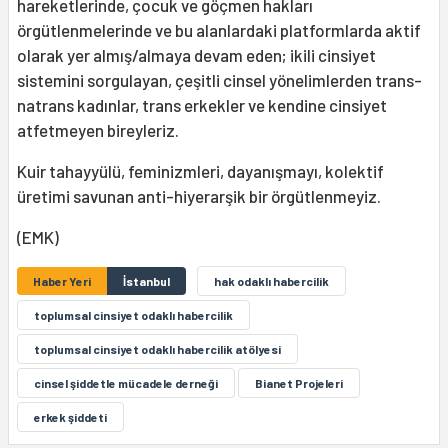
hareketlerinde, çocuk ve göçmen hakları
örgütlenmelerinde ve bu alanlardaki platformlarda aktif
olarak yer almış/almaya devam eden; ikili cinsiyet
sistemini sorgulayan, çeşitli cinsel yönelimlerden trans-
natrans kadınlar, trans erkekler ve kendine cinsiyet
atfetmeyen bireyleriz.
Kuir tahayyülü, feminizmleri, dayanışmayı, kolektif
üretimi savunan anti-hiyerarşik bir örgütlenmeyiz.
(EMK)
Haber Yeri
İstanbul
hak odaklı habercilik
toplumsal cinsiyet odaklı habercilik
toplumsal cinsiyet odaklı habercilik atölyesi
cinsel şiddetle mücadele derneği
Bianet Projeleri
erkek şiddeti