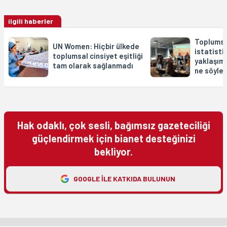
ilgili haberler
Toplumsal
UN Women: Hiçbir ülkede
istatisti
toplumsal cinsiyet eşitliği
yaklaşıml
tam olarak sağlanmadı
ne söyley
Hak odaklı, çok sesli, bağımsız gazeteciliği
güçlendirmek için bianet desteğinizi
bekliyor.
GOOGLE ILE KATKIDA BULUNUN