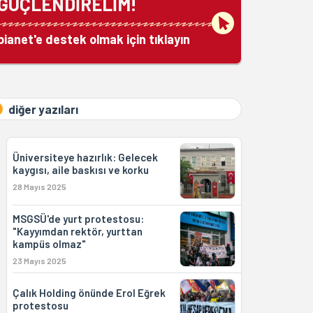
GÜÇLENDİRELİM!
bianet'e destek olmak için tıklayın
diğer yazıları
Üniversiteye hazırlık: Gelecek
kaygısı, aile baskısı ve korku
28 Mayıs 2025
MSGSÜ'de yurt protestosu:
"Kayyımdan rektör, yurttan
kampüs olmaz"
23 Mayıs 2025
Çalık Holding önünde Erol Eğrek
protestosu