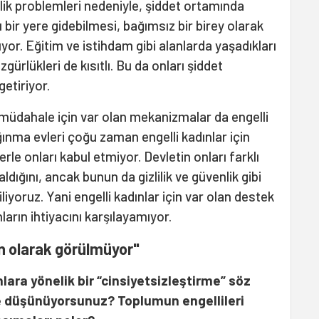
rlik problemleri nedeniyle, şiddet ortamında
lı bir yere gidebilmesi, bağımsız bir birey olarak
yor. Eğitim ve istihdam gibi alanlarda yaşadıkları
ürlükleri de kısıtlı. Bu da onları şiddet
etiriyor.
 müdahale için var olan mekanizmalar da engelli
 Sığınma evleri çoğu zaman engelli kadınlar için
erle onları kabul etmiyor. Devletin onları farklı
dığını, ancak bunun da gizlilik ve güvenlik gibi
iliyoruz. Yani engelli kadınlar için var olan destek
rın ihtiyacını karşılayamıyor.
dın olarak görülmüyor"
lara yönelik bir “cinsiyetsizleştirme” söz
e düşünüyorsunuz? Toplumun engellileri