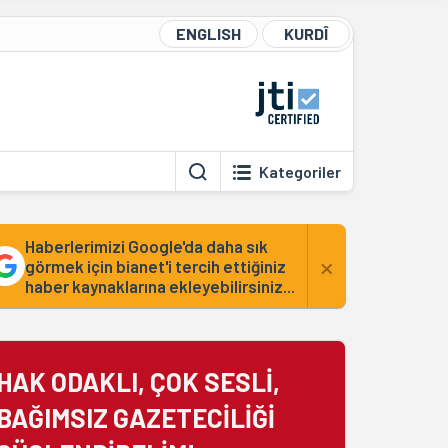
ENGLISH
KURDÎ
Kategoriler
Haberlerimizi Google'da daha sık
×
görmek için bianet'i tercih ettiğiniz
haber kaynaklarına ekleyebilirsiniz...
HAK ODAKLI, ÇOK SESLİ,
BAĞIMSIZ GAZETECİLİĞİ