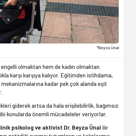
*Beyza Ünal
 engelli olmaktan hem de kadın olmaktan
kla karşı karşıya kalıyor. Eğitimden istihdama,
mekanizmalarına kadar pek çok alanda eşit
.
leri giderek artsa da hala erişilebilirlik, bağımsız
ibi konularda önemli mücadeleler veriyorlar.
linik psikolog ve aktivist Dr. Beyza Ünal
ile
anın getirdiği ayrımcı tutumların ve kalıplaşmış