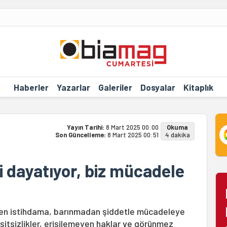
Haberler
Yazarlar
Galeriler
Dosyalar
Kitaplık
Yayın Tarihi:
8 Mart 2025 00:00
Okuma
Son Güncelleme:
8 Mart 2025 00:51
4 dakika
ği dayatıyor, biz mücadele
en istihdama, barınmadan şiddetle mücadeleye
itsizlikler, erişilemeyen haklar ve görünmez