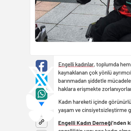
Engelli kadınlar
, toplumda hem
kaynaklanan çok yönlü ayrımcılı
barınmadan şiddetle mücadele 
haklara erişmekte zorlanıyorlar
Kadın hareketi içinde görünürlük
yaşam ve cinsiyetsizleştirme g
Engelli Kadın Derneği
’nden k
engelliliğin yanı sıra kadın olm