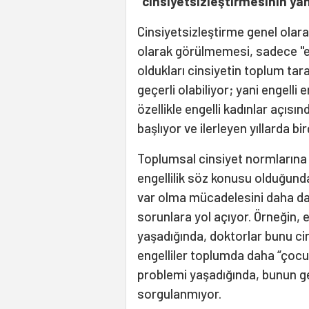
"cinsiyetsizleştirmesinin ya
Cinsiyetsizleştirme genel olarak
olarak görülmemesi, sadece "en
oldukları cinsiyetin toplum tar
geçerli olabiliyor; yani engell
özellikle engelli kadınlar açıs
başlıyor ve ilerleyen yıllarda b
Toplumsal cinsiyet normlarına 
engellilik söz konusu olduğunda
var olma mücadelesini daha da z
sorunlara yol açıyor. Örneğin, en
yaşadığında, doktorlar bunu cin
engelliler toplumda daha “çocuk
problemi yaşadığında, bunun ge
sorgulanmıyor.