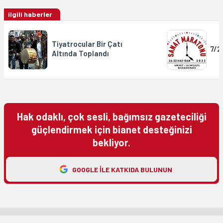
ilgili haberler
Tiyatrocular Bir Çatı
7/2
Altında Toplandı
Hak odaklı, çok sesli, bağımsız gazeteciliği
güçlendirmek için bianet desteğinizi
bekliyor.
GOOGLE ILE KATKIDA BULUNUN