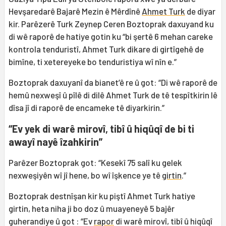
Hevşaredarê Bajarê Mezin ê Mêrdînê
Ahmet Turk
de diyar
kir. Parêzerê Turk Zeynep Ceren Boztoprak daxuyand ku
di wê raporê de hatiye gotin ku “bi şertê 6 mehan careke
kontrola tenduristî, Ahmet Turk dikare di girtîgehê de
bimîne, ti xetereyeke bo tenduristiya wî nîn e.”
Boztoprak daxuyanî da bianet’ê re û got: “Di wê raporê de
hemû nexweşî û pîlê di dilê Ahmet Turk de tê tespîtkirin lê
dîsa jî di raporê de encameke tê diyarkirin.”
“Ev yek di warê mirovî, tibî û hiqûqî de bi ti
awayî nayê îzahkirin”
Parêzer Boztoprak got: “Kesekî 75 salî ku gelek
nexweşiyên wî jî hene, bo wî îşkence ye tê
girtin
.”
Boztoprak destnîşan kir ku piştî Ahmet Turk hatiye
girtin, heta niha ji bo doz û muayeneyê 5 bajêr
guherandiye û got : “Ev
rapor
di warê mirovî, tibî û hiqûqî