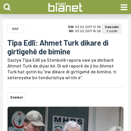
DW:
03.02.2017 13:36
Xwendin
MAF
ND:
03.02.2017 16:26
2 xulek
Tîpa Edlî: Ahmet Turk dikare di
girtîgehê de bimîne
Saziya Tîpa Edlî ya Stenbolê rapora xwe ya derbarê
Ahmet Turk de diyar kir. Di wê raporê de ji bo Ahmet
Turk hat gotin ku “ew dikare di girtîgehê de bimîne, ti
xetereyeke bo tenduristiya wî nîn e”.
Stenbol