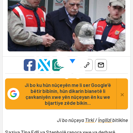
Ji bo ku hûn nûçeyên me li ser Google’ê
bêtir bibînin, hûn dikarin bianetê li
×
çavkaniyên xwe yên nûçeyan ên ku we
bijartiye zêde bikin...
Ji bo nûçeya
Tirkî
/
İngilîzî
bitikîne
Saziya Tîpa Edlî ya Stenbolê rapora xwe ya derbarê