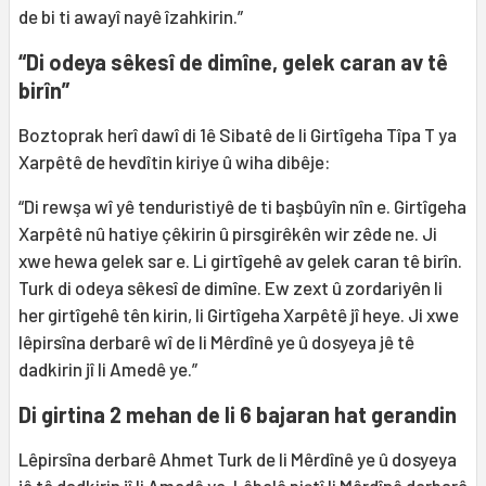
de bi ti awayî nayê îzahkirin.”
“Di odeya sêkesî de dimîne, gelek caran av tê
birîn”
Boztoprak herî dawî di 1ê Sibatê de li Girtîgeha Tîpa T ya
Xarpêtê de hevdîtin kiriye û wiha dibêje:
“Di rewşa wî yê tenduristiyê de ti başbûyîn nîn e. Girtîgeha
Xarpêtê nû hatiye çêkirin û pirsgirêkên wir zêde ne. Ji
xwe hewa gelek sar e. Li girtîgehê av gelek caran tê birîn.
Turk di odeya sêkesî de dimîne. Ew zext û zordariyên li
her girtîgehê tên kirin, li Girtîgeha Xarpêtê jî heye. Ji xwe
lêpirsîna derbarê wî de li Mêrdînê ye û dosyeya jê tê
dadkirin jî li Amedê ye.”
Di girtina 2 mehan de li 6 bajaran hat gerandin
Lêpirsîna derbarê Ahmet Turk de li Mêrdînê ye û dosyeya