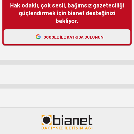
Hak odaklı, çok sesli, bağımsız gazeteciliği
güçlendirmek için bianet desteğinizi
bekliyor.
GOOGLE ILE KATKIDA BULUNUN