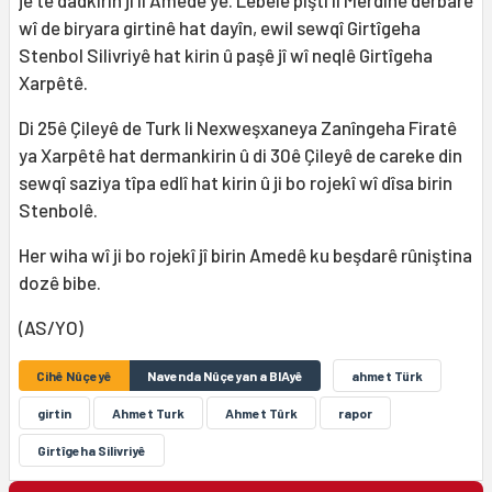
jê tê dadkirin jî li Amedê ye. Lêbelê piştî li Mêrdînê derbarê
wî de biryara girtinê hat dayîn, ewil sewqî Girtîgeha
Stenbol Silivriyê hat kirin û paşê jî wî neqlê Girtîgeha
Xarpêtê.
Di 25ê Çileyê de Turk li Nexweşxaneya Zanîngeha Firatê
ya Xarpêtê hat dermankirin û di 30ê Çileyê de careke din
sewqî saziya tîpa edlî hat kirin û ji bo rojekî wî dîsa birin
Stenbolê.
Her wiha wî ji bo rojekî jî birin Amedê ku beşdarê rûniştina
dozê bibe.
(AS/YO)
Cihê Nûçeyê
Navenda Nûçeyan a BIAyê
ahmet Türk
girtin
Ahmet Turk
Ahmet Tûrk
rapor
Girtîgeha Silivriyê