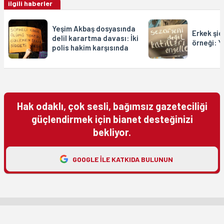
ilgili haberler
Yeşim Akbaş dosyasında
Erkek şid
delil karartma davası: İki
örneği: 
polis hakim karşısında
Hak odaklı, çok sesli, bağımsız gazeteciliği
güçlendirmek için bianet desteğinizi
bekliyor.
GOOGLE ILE KATKIDA BULUNUN