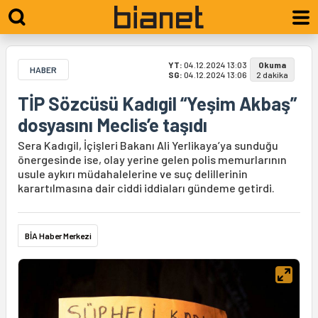
YT:
04.12.2024 13:03
Okuma
HABER
SG:
04.12.2024 13:06
2 dakika
TİP Sözcüsü Kadıgil “Yeşim Akbaş”
dosyasını Meclis’e taşıdı
Sera Kadıgil, İçişleri Bakanı Ali Yerlikaya’ya sunduğu
önergesinde ise, olay yerine gelen polis memurlarının
usule aykırı müdahalelerine ve suç delillerinin
karartılmasına dair ciddi iddiaları gündeme getirdi.
BİA Haber Merkezi