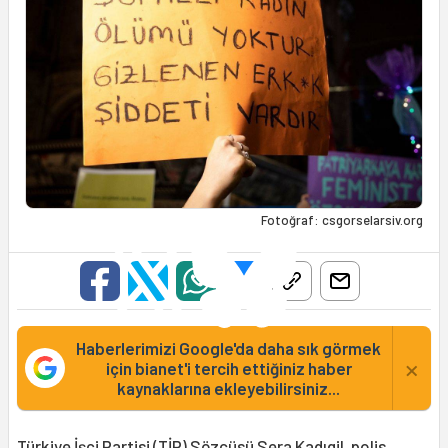
Fotoğraf: csgorselarsiv.org
Haberlerimizi Google'da daha sık görmek
×
için bianet'i tercih ettiğiniz haber
kaynaklarına ekleyebilirsiniz...
Türkiye İşçi Partisi (TİP) Sözcüsü
Sera Kadıgil
, polis