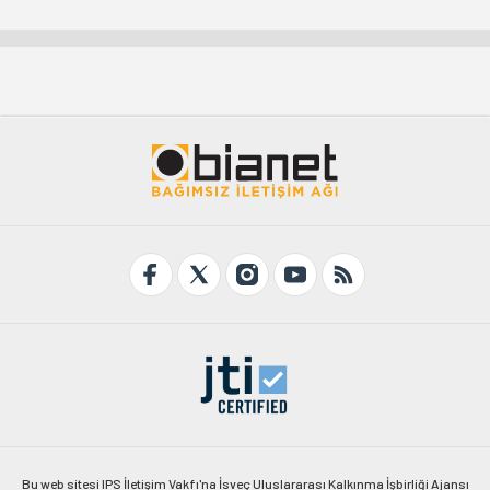
Bu web sitesi IPS İletişim Vakfı'na İsveç Uluslararası Kalkınma İşbirliği Ajansı