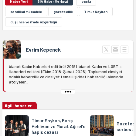
Haber Yeri
BİA Haber Merkezi
baskı
sendikal mücadele
gazetecilik
Timur Soykan
düşünce ve ifade özgürlüğü
Evrim Kepenek
bianet Kadın Haberleri editörü (2018). bianet Kadın ve LGBTİ+
Haberleri editörü (Ekim 2018-Şubat 2025). Toplumsal cinsiyet
odaklı habercilik ve cinsiyet temelli şiddet haberciliği alanında
atölyeler...
ilgili haberler
Timur Soykan, Barış
Gazeteci
Pehlivan ve Murat Ağırel’e
serbest b
hapis cezası