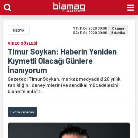
YT:
11.04.2020 00:00
Okuma
MEDYA
SG:
11.04.2020 00:00
8 dakika
VİDEO SÖYLEŞİ
Timur Soykan: Haberin Yeniden
Kıymetli Olacağı Günlere
İnanıyorum
Gazeteci Timur Soykan, merkez medyadaki 20 yıllık
tanıklığını, deneyimlerini ve sendikal mücadelesini
bianet’e anlattı.
Evrim Kepenek