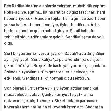
Ben Radikal’de tüm alanlarda çalıştım, muhabirlik yaptım.
Polis-adliye, eğitim... İstihbarat'ta 30 gazeteci harıl harıl
haber arıyorduk. Gündem toplantısına girince özel haber
yoksa habere, haber denmiyor, öylesi bir dönem. Artık
herkes ajanstan gelen haberi giriyor. Şimdi haberin
tehlikeli olduğu dönemlere geldik. Sendikalaşma da yok
oldu.
Sert bir yöntem izliyordu işveren. Sabah’ta da Dinç Bilgin
aynı şeyi yaptı. Sendikalıya “ya para verelim ya da işten
çıkaralım” diyor. Bu şekilde baskı yapıyorlardı çalışanlara.
Aslında bu yapılanla tüm gazetecilerin geleceği de
etkilendi. 'Sendikasızlık', normali oldu sektörün.
Son olarak Hürriyet’te 45 kişiyi işten attılar, sendikal
mücadeleden dolayı. Çünkü Hürriyet’te yetki alma
noktasına gelmişti sendika. Şirket onların parasına el
koyarak tazminatlarına el koyarak işten attı. Gaddarca