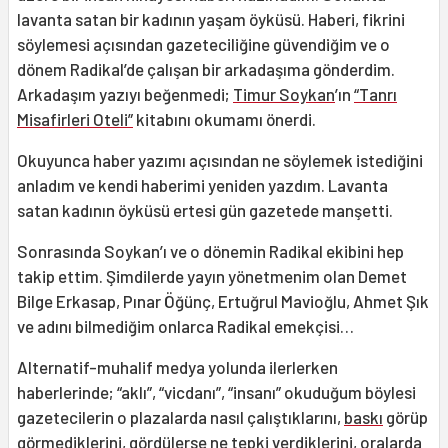
lavanta satan bir kadının yaşam öyküsü. Haberi, fikrini
söylemesi açısından gazeteciliğine güvendiğim ve o
dönem Radikal’de çalışan bir arkadaşıma gönderdim.
Arkadaşım yazıyı beğenmedi;
Timur Soykan
’ın
“Tanrı
Misafirleri Oteli”
kitabını okumamı önerdi.
Okuyunca haber yazımı açısından ne söylemek istediğini
anladım ve kendi haberimi yeniden yazdım. Lavanta
satan kadının öyküsü ertesi gün gazetede manşetti.
Sonrasında Soykan’ı ve o dönemin Radikal ekibini hep
takip ettim. Şimdilerde yayın yönetmenim olan Demet
Bilge Erkasap, Pınar Öğünç, Ertuğrul Mavioğlu, Ahmet Şık
ve adını bilmediğim onlarca Radikal emekçisi…
Alternatif-muhalif medya yolunda ilerlerken
haberlerinde; “aklı”, “vicdanı”, “insanı” okuduğum böylesi
gazetecilerin o plazalarda nasıl çalıştıklarını,
baskı
görüp
görmediklerini, gördülerse ne tepki verdiklerini, oralarda