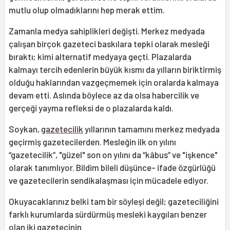
mutlu olup olmadıklarını hep merak ettim.
Zamanla medya sahiplikleri değişti. Merkez medyada
çalışan birçok gazeteci baskılara tepki olarak mesleği
bıraktı; kimi alternatif medyaya geçti. Plazalarda
kalmayı tercih edenlerin büyük kısmı da yılların biriktirmiş
olduğu haklarından vazgeçmemek için oralarda kalmaya
devam etti. Aslında böylece az da olsa habercilik ve
gerçeği yayma refleksi de o plazalarda kaldı.
Soykan,
gazetecilik
yıllarının tamamını merkez medyada
geçirmiş gazetecilerden. Mesleğin ilk on yılını
“gazetecilik”, "güzel" son on yılını da “kâbus” ve "işkence"
olarak tanımlıyor. Bildim bileli düşünce- ifade özgürlüğü
ve gazetecilerin sendikalaşması için mücadele ediyor.
Okuyacaklarınız belki tam bir söyleşi değil; gazeteciliğini
farklı kurumlarda sürdürmüş mesleki kaygıları benzer
olan iki gazetecinin