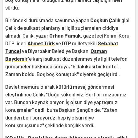
sürdü.
Bir önceki duruşmada savunma yapan
Coşkun Çalık
gibi
Çelik de suikast planlarıyla ilgili suçlamaları ciddiye
almadı. Çalık, yazar
Orhan Pamuk
,
gazeteci Fehmi Koru,
DTP lideri
Ahmet Türk
ve DTP milletvekili
Sebahat
Tuncel
ve Diyarbakır Belediye Başkanı
Osman
Baydemir
'
e karşı suikast düzenlenmesiyle ilgili telefon
görüşmeler hakkında soruya, "5 dakikası bir kontör.
Zaman boldu. Boş boş konuştuk" diyerek geçiştirdi.
Devlet memuru olarak küfürlü mesaj göndermesi
eleştirilince Çelik, "Doğu kökenliyiz. Sert bir mizacımız
var. Bundan kaynaklanıyor. İş olsun diye yaptığımız
konuşmalar" dedi; buna Başkan Şengün de, "Zaten
dünden beri soruyoruz, hep iş olsun diye
konuşmuşsunuz" şeklinde karşılık verdi.