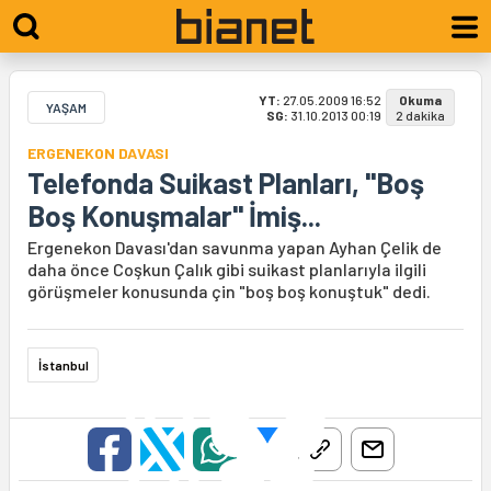
YT:
27.05.2009 16:52
Okuma
YAŞAM
SG:
31.10.2013 00:19
2 dakika
ERGENEKON DAVASI
Telefonda Suikast Planları, "Boş
Boş Konuşmalar" İmiş...
Ergenekon Davası'dan savunma yapan Ayhan Çelik de
daha önce Coşkun Çalık gibi suikast planlarıyla ilgili
görüşmeler konusunda çin "boş boş konuştuk" dedi.
İstanbul