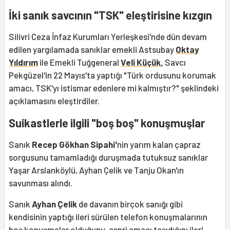
İki sanık savcının "TSK" eleştirisine kızgın
Silivri Ceza İnfaz Kurumları Yerleşkesi'nde dün devam
edilen yargılamada sanıklar emekli Astsubay
Oktay
Yıldırım
ile Emekli Tuğgeneral
Veli Küçük
,
Savcı
Pekgüzel'in 22 Mayıs'ta yaptığı "Türk ordusunu korumak
amacı, TSK'yı istismar edenlere mi kalmıştır?" şeklindeki
açıklamasını eleştirdiler.
Suikastlerle ilgili "boş boş" konuşmuşlar
Sanık
Recep Gökhan Sipahi'
nin yarım kalan çapraz
sorgusunu tamamladığı duruşmada tutuksuz sanıklar
Yaşar Arslanköylü, Ayhan Çelik ve Tanju Okan'ın
savunması alındı.
Sanık
Ayhan Çelik
de davanın birçok sanığı gibi
kendisinin yaptığı ileri sürülen telefon konuşmalarının
boş konuşmalar olduğunu, espri amacı taşıdığını ileri