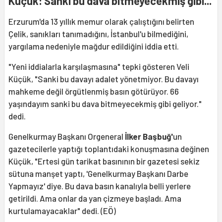
Küçük: Sanki bu dava bitmeyecekmiş gibi...
Erzurum'da 13 yıllık memur olarak çalıştığını belirten
Çelik, sanıkları tanımadığını, İstanbul'u bilmediğini,
yargılama nedeniyle mağdur edildiğini iddia etti.
"Yeni iddialarla karşılaşmasına" tepki gösteren Veli
Küçük, "Sanki bu davayı adalet yönetmiyor. Bu davayı
mahkeme değil örgütlenmiş basın götürüyor. 66
yaşındayım sanki bu dava bitmeyecekmiş gibi geliyor."
dedi.
Genelkurmay Başkanı Orgeneral
İlker Başbuğ'
un
gazetecilerle yaptığı toplantıdaki konuşmasına değinen
Küçük, "Ertesi gün tarikat basınının bir gazetesi sekiz
sütuna manşet yaptı, 'Genelkurmay Başkanı Darbe
Yapmayız' diye. Bu dava basın kanalıyla belli yerlere
getirildi. Ama onlar da yan çizmeye başladı. Ama
kurtulamayacaklar" dedi. (EÖ)