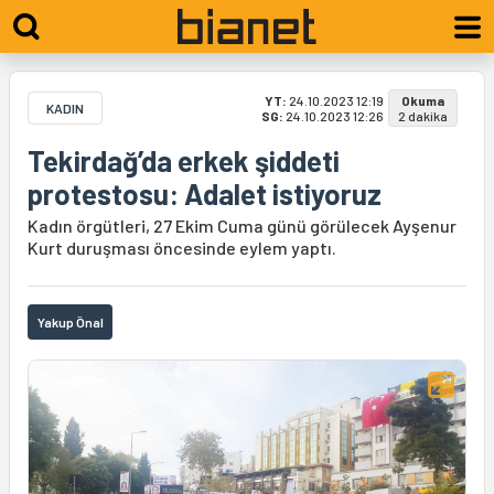
YT:
24.10.2023 12:19
Okuma
KADIN
SG:
24.10.2023 12:26
2 dakika
Tekirdağ’da erkek şiddeti
protestosu: Adalet istiyoruz
Kadın örgütleri, 27 Ekim Cuma günü görülecek Ayşenur
Kurt duruşması öncesinde eylem yaptı.
Yakup Önal