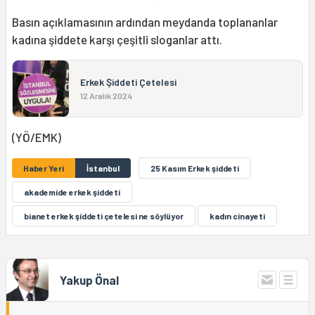
Basın açıklamasının ardından meydanda toplananlar
kadına şiddete karşı çeşitli sloganlar attı.
Erkek Şiddeti Çetelesi
12 Aralık 2024
(YÖ/EMK)
Haber Yeri
İstanbul
25 Kasım Erkek şiddeti
akademide erkek şiddeti
bianet erkek şiddeti çetelesi ne söylüyor
kadın cinayeti
Yakup Önal