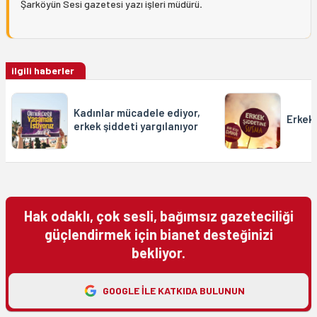
Şarköyün Sesi gazetesi yazı işleri müdürü
.
ilgili haberler
Kadınlar mücadele ediyor,
Erkek 
erkek şiddeti yargılanıyor
Hak odaklı, çok sesli, bağımsız gazeteciliği
güçlendirmek için bianet desteğinizi
bekliyor.
GOOGLE ILE KATKIDA BULUNUN