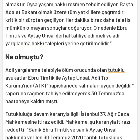
almaktır. Oysa yaşam hakkı resmen tehdit ediliyor. Başta
Adalet Bakanı olmak üzere tüm yetkililere çağrımdır;
kritik bir sürçten geçiliyor. Her dakika biraz daha telafisi
mümkün olmayan sonuçlar doğuruyor. O nedenle Ebru
Timtik ve Aytaç Ünsal derhal tahliye edilmeli ve
adil
yargılanma hakkı
talepleri yerine getirilmelidir.”
Ne olmuştu?
Adil yargılanma talebiyle ölüm orucunda olan
tutuklu
avukatlar
Ebru Timtik ile Aytaç Ünsal, Adli Tıp
Kurumu’nun (ATK) “hapishanede kalmaları uygun değildir”
raporuna rağmen tahliye edilmeyerek 30 Temmuz’da
hastaneye kaldırılmıştı.
Tutukluluğa devam kararıyla ilgili İstanbul 37. Ağır Ceza
Mahkemesine itiraz edildi. Mahkeme, şu kararıyla itirazı
reddetti: “Sanık Ebru Timtik ve sanık Aytaç Ünsal
hakkında verilen 30 Temmuz 2020 tarihli tutukluluk