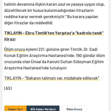
halinin devamına ilişkin kararı usul ve yasaya uygun olup,
düzeltilecek bir husus bulunmadığından itirazların
reddine karar vermek gerekmiştir.” Bu karara yapılan
diğer itirazlar da reddedildi.
TIKLAYIN - Ebru Timtik’ten Yargıtay’a “kadrolu tanık”
itirazı
Ölüm orucu
eylemi 221. gününe giren Timtik, Dr. Sadi
Konuk Eğitim Araştırma Hastanesi’nde; 190 gündür ölüm
orucunda olan Ünsal da Kanuni Sultan Süleyman Eğitim
Araştırma Hastanesi’nde tutuluyor.
TIKLAYIN - "Bakanın talimatı var, müdahale edilecek"
(AS)
Haber Yeri
BİA Haber Merkezi
Ölüm Orucu