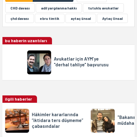
CHD davası
adil yargılanma hakkı
tutuklu avukatlar
çhd davası
ebru timtik
aytaç ünsal
Aytaç Unsal
bu haberin uzantıları
Avukatlar için AYM’ye
"derhal tahliye" başvurusu
ilgili haberler
Hâkimler kararlarında
"Bakanın 
“iktidara ters düşmeme”
müdahale
çabasındalar