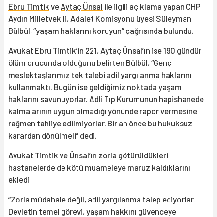
Ebru Timtik
ve
Aytaç Ünsal
ile ilgili açıklama yapan CHP
Aydın Milletvekili, Adalet Komisyonu üyesi Süleyman
Bülbül, “yaşam haklarını koruyun” çağrısında bulundu.
Avukat Ebru Timtik’in 221, Aytaç Ünsal’ın ise 190 gündür
ölüm orucunda olduğunu belirten Bülbül, “Genç
meslektaşlarımız tek talebi adil yargılanma haklarını
kullanmaktı. Bugün ise geldiğimiz noktada yaşam
haklarını savunuyorlar. Adli Tıp Kurumunun hapishanede
kalmalarının uygun olmadığı yönünde rapor vermesine
rağmen tahliye edilmiyorlar. Bir an önce bu hukuksuz
karardan dönülmeli” dedi.
Avukat Timtik ve Ünsal’ın zorla götürüldükleri
hastanelerde de kötü muameleye maruz kaldıklarını
ekledi:
“Zorla müdahale değil, adil yargılanma talep ediyorlar.
Devletin temel görevi, yaşam hakkını güvenceye