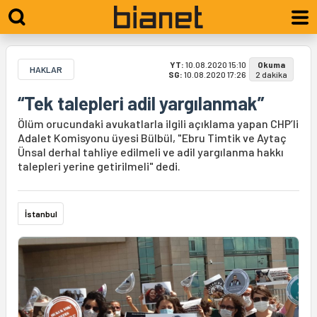
YT:
10.08.2020 15:10
Okuma
HAKLAR
SG:
10.08.2020 17:26
2 dakika
“Tek talepleri adil yargılanmak”
Ölüm orucundaki avukatlarla ilgili açıklama yapan CHP’li
Adalet Komisyonu üyesi Bülbül, "Ebru Timtik ve Aytaç
Ünsal derhal tahliye edilmeli ve adil yargılanma hakkı
talepleri yerine getirilmeli" dedi.
İstanbul