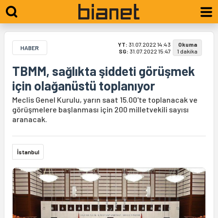
YT:
31.07.2022 14:43
Okuma
HABER
SG:
31.07.2022 15:47
1 dakika
TBMM, sağlıkta şiddeti görüşmek
için olağanüstü toplanıyor
Meclis Genel Kurulu, yarın saat 15.00'te toplanacak ve
görüşmelere başlanması için 200 milletvekili sayısı
aranacak.
İstanbul