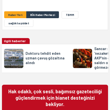
Haber Yeri
BİA Haber Merkezi
TBMM
sağlıkta şiddet
ilgili haberler
Sancar: 
Doktoru tehdit eden
'nezaketsi
uzman çavuş gözaltına
AKP'nin 
alındı
saldırı ol
görmezde
Hak odaklı, çok sesli, bağımsız gazeteciliği
güçlendirmek için bianet desteğinizi
bekliyor.