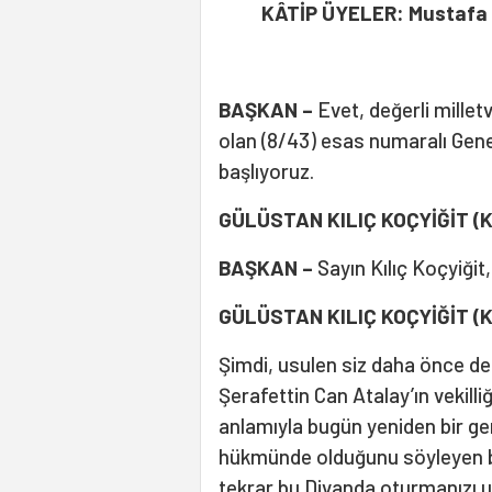
KÂTİP ÜYELER: Mustafa B
BAŞKAN –
Evet, değerli millet
olan (8/43) esas numaralı Gen
başlıyoruz.
GÜLÜSTAN KILIÇ KOÇYİĞİT (K
BAŞKAN –
Sayın Kılıç Koçyiğit
GÜLÜSTAN KILIÇ KOÇYİĞİT (K
Şimdi, usulen siz daha önce de
Şerafettin Can Atalay’ın vekill
anlamıyla bugün yeniden bir ge
hükmünde olduğunu söyleyen bi
tekrar bu Divanda oturmanızı u