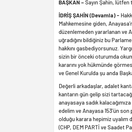
BAŞKAN –
Sayın Şahin, lütfen
İDRİŞ ŞAHİN (Devamla) -
Hakkı
Mahkemesine giden, Anayasa’nı
düzenlemeden yararlanan ve An
uğradığını bildiğiniz bu Parlam
hakkını gasbediyorsunuz. Yarg
sizin bir önceki oturumda okum
kararını yok hükmünde görmesi
ve Genel Kurulda şu anda Başk
Değerli arkadaşlar, adalet kan
kantarın gün gelip sizi tartaca
anayasaya sadık kalacağımıza
edelim ve Anayasa 153’ün son
olduğu karara hepimiz uyalım 
(CHP, DEM PARTİ ve Saadet Parti