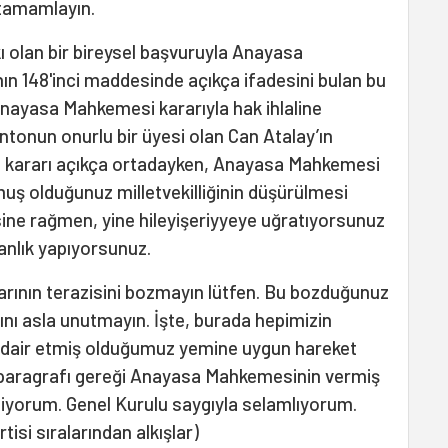
 tamamlayın.
 olan bir bireysel başvuruyla Anayasa
n 148'inci maddesinde açıkça ifadesini bulan bu
ayasa Mahkemesi kararıyla hak ihlaline
entonun onurlu bir üyesi olan Can Atalay’ın
ı kararı açıkça ortadayken, Anayasa Mahkemesi
uş olduğunuz milletvekilliğinin düşürülmesi
ne rağmen, yine hileyişeriyyeye uğratıyorsunuz
anlık yapıyorsunuz.
tarının terazisini bozmayın lütfen. Bu bozduğunuz
ğını asla unutmayın. İşte, burada hepimizin
 dair etmiş olduğumuz yemine uygun hareket
 paragrafı gereği Anayasa Mahkemesinin vermiş
diyorum. Genel Kurulu saygıyla selamlıyorum.
si sıralarından alkışlar)