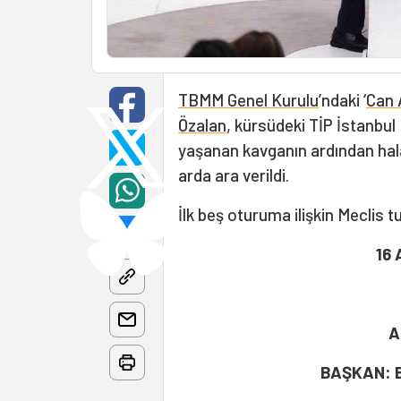
TBMM Genel Kurulu
’ndaki ‘
Can 
Özalan
, kürsüdeki TİP İstanbul 
yaşanan kavganın ardından hal
arda ara verildi.
İlk beş oturuma ilişkin Meclis t
16
A
BAŞKAN: B