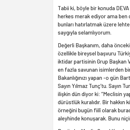
Tabii ki, böyle bir konuda DEV
herkes merak ediyor ama ben d
bunları hatırlatmak üzere leht
saygıyla selamlıyorum.
Değerli Başkanım, daha önceki 
özellikle bireysel başvuru Türk
iktidar partisinin Grup Başkan 
en fazla savunan isimlerden biris
Bakanlığınızı yapan -o gün Bart
Sayın Yılmaz Tunç’tu. Sayın T
ilişkin dün diyor ki: “Meclisin 
dürüstlük kuralıdır. Bir hakkın 
örneğini bugün fiilî olarak bur
aleyhinde konuşarak. Bunu niç