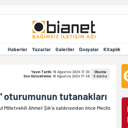
Haberler
Yazarlar
Galeriler
Dosyalar
Kitaplık
Yayın Tarihi:
16 Ağustos 2024 17:30
Okuma
Son Güncelleme:
16 Ağustos 2024 17:49
8 dakika
' oturumunun tutanakları
l Milletvekili Ahmet Şık'a saldırısından önce Meclis