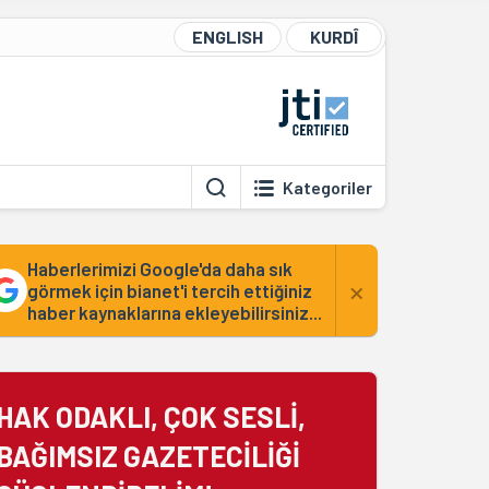
ENGLISH
KURDÎ
Kategoriler
Haberlerimizi Google'da daha sık
×
görmek için bianet'i tercih ettiğiniz
haber kaynaklarına ekleyebilirsiniz...
HAK ODAKLI, ÇOK SESLİ,
BAĞIMSIZ GAZETECİLİĞİ