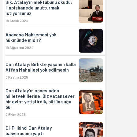
Şık, Atalay'ın mektubunu okudu:
Hapishanede unutturmak
istiyorsunuz
18 Aralık 2024
Anayasa Mahkemesi yok
hükmünde midir?
19 Ağustos 2024
Can Atalay: Birlikte yaşamın kalbi
Affan Mahallesi yok edilmesin
3 Kasım 2025
Can Atalay’ın annesinden
milletvekillerine: Biz vatansever
bir evlat yetiştirdik, bütün suçu
bu
2 Ekim 2025
CHP, ikinci Can Atalay
başvurusunu yaptı