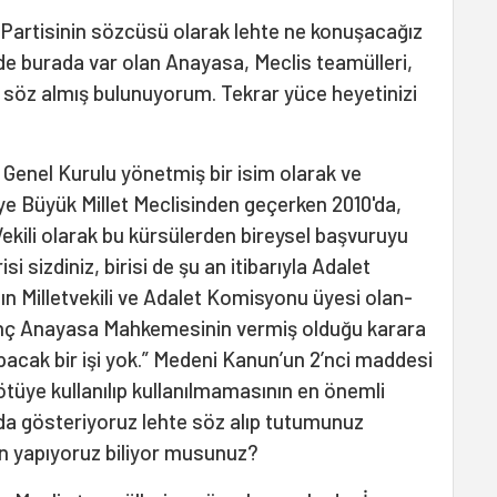
A Partisinin sözcüsü olarak lehte ne konuşacağız
e burada var olan Anayasa, Meclis teamülleri,
e söz almış bulunuyorum. Tekrar yüce heyetinizi
Genel Kurulu yönetmiş bir isim olarak ve
iye Büyük Millet Meclisinden geçerken 2010'da,
Vekili olarak bu kürsülerden bireysel başvuruyu
i sizdiniz, birisi de şu an itibarıyla Adalet
ın Milletvekili ve Adalet Komisyonu üyesi olan-
unç Anayasa Mahkemesinin vermiş olduğu karara
yapacak bir işi yok.” Medeni Kanun’un 2’nci maddesi
kötüye kullanılıp kullanılmamasının en önemli
ada gösteriyoruz lehte söz alıp tutumunuz
in yapıyoruz biliyor musunuz?