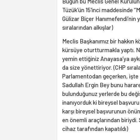
Bugün bu Meclis Genel Kurulunu
Tüzük’ün 15'inci maddesinde “Me
Gülizar Biçer Hanımefendi’nin
sıralarından alkışlar)
Meclis Başkanımız bir hakkın kö
kürsüye oturtturmakla yaptı. N
yemin ettiğiniz Anayasa’ya aykı
da size yönettiriyor. (CHP sıral
Parlamentodan geçerken, işte 
Sadullah Ergin Bey bunu harare
bulunduğunuz yerlerde bu değiş
inanıyorduk ki bireysel başvuru 
karşı bireysel başvurunun önü
en önemli araçlarından biriydi
cihaz tarafından kapatıldı)