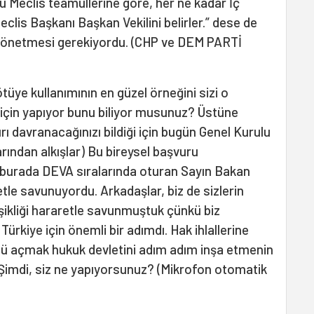
 Meclis teamüllerine göre, her ne kadar İç
clis Başkanı Başkan Vekilini belirler.” dese de
 yönetmesi gerekiyordu. (CHP ve DEM PARTİ
tüye kullanımının en güzel örneğini sizi o
için yapıyor bunu biliyor musunuz? Üstüne
rı davranacağınızı bildiği için bugün Genel Kurulu
arından alkışlar) Bu bireysel başvuru
burada DEVA sıralarında oturan Sayın Bakan
tle savunuyordu. Arkadaşlar, biz de sizlerin
ikliği hararetle savunmuştuk çünkü biz
Türkiye için önemli bir adımdı. Hak ihlallerine
nü açmak hukuk devletini adım adım inşa etmenin
. Şimdi, siz ne yapıyorsunuz? (Mikrofon otomatik