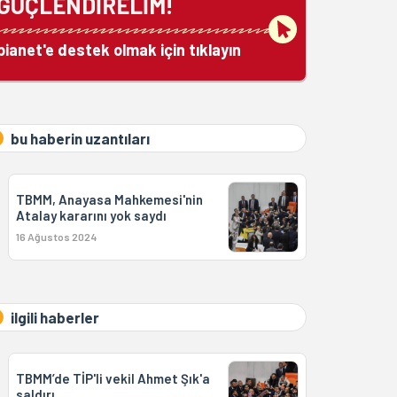
GÜÇLENDİRELİM!
bianet'e destek olmak için tıklayın
bu haberin uzantıları
TBMM, Anayasa Mahkemesi'nin
Atalay kararını yok saydı
16 Ağustos 2024
ilgili haberler
TBMM’de TİP'li vekil Ahmet Şık'a
saldırı