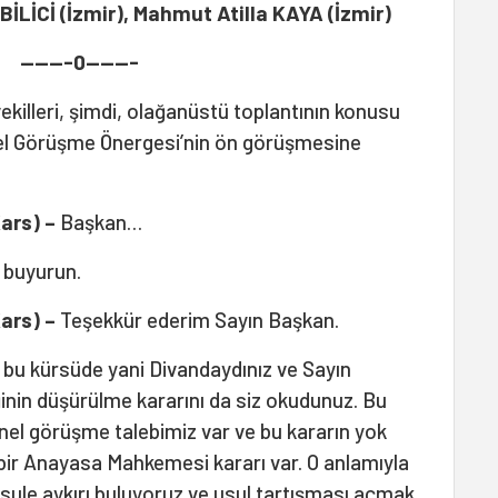
İLİCİ (İzmir), Mahmut Atilla KAYA (İzmir)
-------0-------
vekilleri, şimdi, olağanüstü toplantının konusu
el Görüşme Önergesi’nin ön görüşmesine
ars) –
Başkan…
, buyurun.
ars) –
Teşekkür ederim Sayın Başkan.
 bu kürsüde yani Divandaydınız ve Sayın
iğinin düşürülme kararını da siz okudunuz. Bu
nel görüşme talebimiz var ve bu kararın yok
r Anayasa Mahkemesi kararı var. O anlamıyla
sule aykırı buluyoruz ve usul tartışması açmak