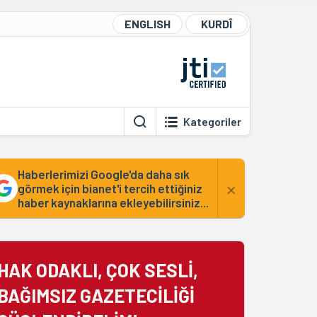
ENGLISH
KURDÎ
Kategoriler
Haberlerimizi Google'da daha sık
×
görmek için bianet'i tercih ettiğiniz
haber kaynaklarına ekleyebilirsiniz...
HAK ODAKLI, ÇOK SESLİ,
BAĞIMSIZ GAZETECİLİĞİ