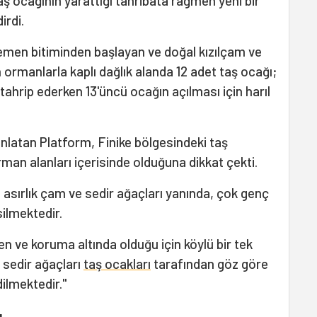
ş ocağının yarattığı tahribata rağmen yeni bir
irdi.
hemen bitiminden başlayan ve doğal kızılçam ve
 ormanlarla kaplı dağlık alanda 12 adet taş ocağı;
tahrip ederken 13'üncü ocağın açılması için harıl
anlatan Platform, Finike bölgesindeki taş
man alanları içerisinde olduğuna dikkat çekti.
asırlık çam ve sedir ağaçları yanında, çok genç
silmektedir.
en ve koruma altında olduğu için köylü bir tek
n sedir ağaçları
taş ocakları
tarafından göz göre
ilmektedir."
ı