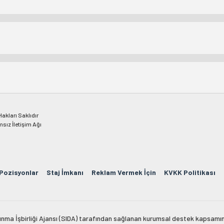
kları Saklıdır
msız İletişim Ağı
 Pozisyonlar
Staj İmkanı
Reklam Vermek İçin
KVKK Politikası
lkınma İşbirliği Ajansı (SIDA) tarafından sağlanan kurumsal destek kapsamın