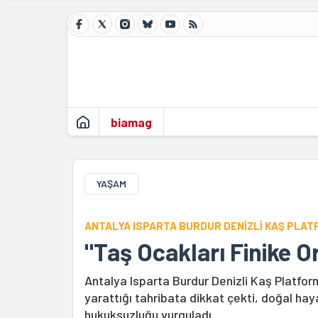
biamag
YAŞAM
ANTALYA ISPARTA BURDUR DENİZLİ KAŞ PLA
"Taş Ocakları Finike O
Antalya Isparta Burdur Denizli Kaş Platfor
yarattığı tahribata dikkat çekti, doğal haya
hukuksuzluğu vurguladı.