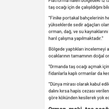
Platforma halen bölgedeki 12 ta
taş ocağı için de çalışıldığını bild
"Finike portakal bahçelerinin 
yükseklerde sedir ağaçları olan
orman, dağ, ve su kaynaklarını 
harıl çalışma yapılmaktadır."
Bölgede yaptıkları incelemeyi 
ocaklarının tamamının doğal or
"Ormanda taş ocağı açmak için 
fidanlarla kaplı ormanlar da ke
"Dünya mirası olarak kabul edil
dalını kırsa hapis cezası verile
göre kökünden kesilerek yok ed
Orman, maki, taş ocağ