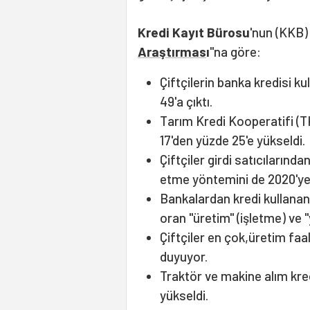
Kredi Kayıt Bürosu
'nun (KKB) 
Araştırmas
ı
"na göre:
Çiftçilerin banka kredisi k
49'a çıktı.
Tarım Kredi Kooperatifi (TK
17'den yüzde 25'e yükseldi.
Çiftçiler girdi satıcılarında
etme yöntemini de 2020'ye g
Bankalardan kredi kullanan ç
oran "üretim" (işletme) ve "
Çiftçiler en çok,üretim faal
duyuyor.
Traktör ve makine alım kred
yükseldi.