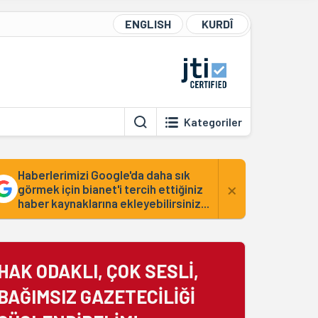
ENGLISH
KURDÎ
Kategoriler
Haberlerimizi Google'da daha sık
×
görmek için bianet'i tercih ettiğiniz
haber kaynaklarına ekleyebilirsiniz...
HAK ODAKLI, ÇOK SESLİ,
BAĞIMSIZ GAZETECİLİĞİ