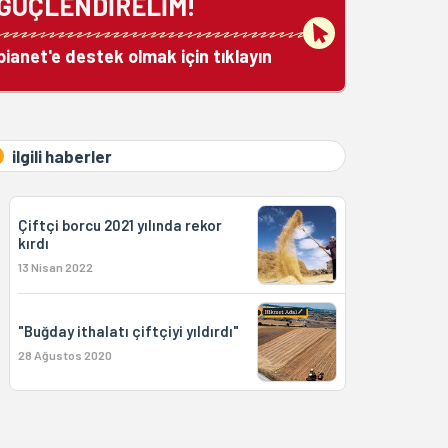
GÜÇLENDİRELİM!
bianet'e destek olmak için tıklayın
ilgili haberler
Çiftçi borcu 2021 yılında rekor
kırdı
13 Nisan 2022
"Buğday ithalatı çiftçiyi yıldırdı"
28 Ağustos 2020