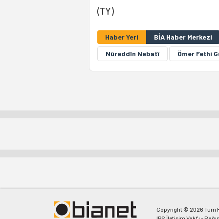
(TY)
Haber Yeri
BİA Haber Merkezi
Nûreddîn Nebatî
Ömer Fethi G
Copyright © 2026 Tüm Ha
IPS İletişim Vakfı - Bağı