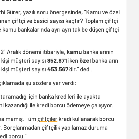
thi Gürer, yazılı soru önergesinde, "Kamu ve özel
anan çiftçi ve besici sayısı kaçtır? Toplam çiftçi
e kamu bankalarında ayrı ayrı takibe düşen çiftçi
21 Aralık dönemi itibariyle,
kamu
bankalarının
 kişi müşteri sayısı
852.871
iken
özel
bankaların
 kişi müşteri sayısı
453.567
'dir," dedi.
çıklamada şu sözlere yer verdi:
rtaramadığı için banka kredileri ile ayakta
i kazandığı ile kredi borcu ödemeye çalışıyor.
n kalmamış. Tüm
çiftçiler
kredi kullanarak borcu
r. Borçlanmadan çiftçilik yapılamaz duruma
edi borcu."