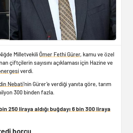
Niğde Milletvekili
Ömer Fethi Gürer
, kamu ve özel
an çiftçilerin sayısını açıklaması için Hazine ve
önergesi
verdi.
in Nebati
'nin Gürer'e verdiği yanıta göre, tarım
 milyon 300 binden fazla.
in 250 liraya aldığı buğdayı 6 bin 300 liraya
redi borcu