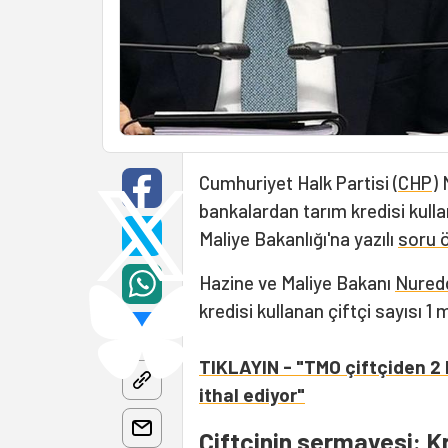
Cumhuriyet Halk Partisi (
CHP
) 
bankalardan tarım kredisi kullan
Maliye Bakanlığı'na yazılı
soru 
Hazine ve Maliye Bakanı
Nuredd
kredisi kullanan çiftçi sayısı 1
TIKLAYIN - "TMO çiftçiden 2 b
ithal ediyor"
Çiftçinin sermayesi: K