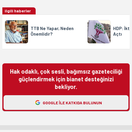
ilgili haberler
TTB Ne Yapar, Neden
HDP: İkti
Önemlidir?
Açtı
Hak odaklı, çok sesli, bağımsız gazeteciliği
güçlendirmek için bianet desteğinizi
bekliyor.
GOOGLE ILE KATKIDA BULUNUN