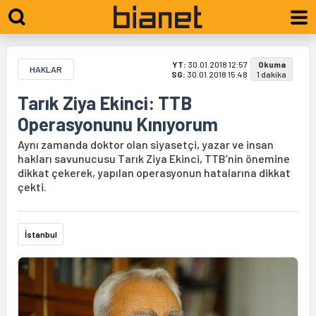
YT:
30.01.2018 12:57
Okuma
HAKLAR
SG:
30.01.2018 15:48
1 dakika
Tarık Ziya Ekinci: TTB
Operasyonunu Kınıyorum
Aynı zamanda doktor olan siyasetçi, yazar ve insan
hakları savunucusu Tarık Ziya Ekinci, TTB’nin önemine
dikkat çekerek, yapılan operasyonun hatalarına dikkat
çekti.
İstanbul