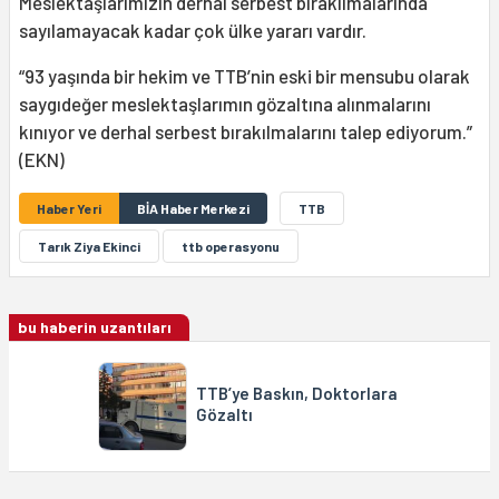
Meslektaşlarımızın derhal serbest bırakılmalarında
sayılamayacak kadar çok ülke yararı vardır.
“93 yaşında bir hekim ve TTB’nin eski bir mensubu olarak
saygıdeğer meslektaşlarımın gözaltına alınmalarını
kınıyor ve derhal serbest bırakılmalarını talep ediyorum.”
(EKN)
Haber Yeri
BİA Haber Merkezi
TTB
Tarık Ziya Ekinci
ttb operasyonu
bu haberin uzantıları
TTB’ye Baskın, Doktorlara
Gözaltı