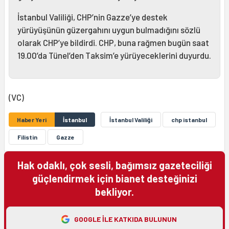
İstanbul Valiliği, CHP’nin Gazze’ye destek
yürüyüşünün güzergahını uygun bulmadığını sözlü
olarak CHP’ye bildirdi. CHP, buna rağmen bugün saat
19.00’da Tünel’den Taksim’e yürüyeceklerini duyurdu.
(VC)
Haber Yeri
İstanbul
İstanbul Valiliği
chp istanbul
Filistin
Gazze
Hak odaklı, çok sesli, bağımsız gazeteciliği
güçlendirmek için bianet desteğinizi
bekliyor.
GOOGLE ILE KATKIDA BULUNUN