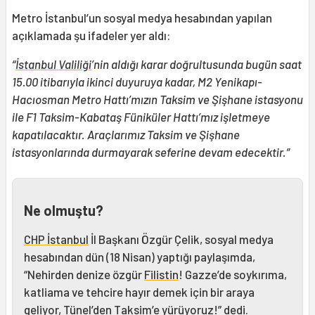
Metro İstanbul’un sosyal medya hesabından yapılan
açıklamada şu ifadeler yer aldı:
“
İstanbul Valiliği
’nin aldığı karar doğrultusunda bugün saat
15.00 itibarıyla ikinci duyuruya kadar, M2 Yenikapı-
Hacıosman Metro Hattı’mızın Taksim ve Şişhane istasyonu
ile ⁠F1 Taksim-Kabataş Füniküler Hattı’mız işletmeye
kapatılacaktır. Araçlarımız Taksim ve Şişhane
istasyonlarında durmayarak seferine devam edecektir.”
Ne olmuştu?
CHP İstanbul
İl Başkanı Özgür Çelik, sosyal medya
hesabından dün (18 Nisan) yaptığı paylaşımda,
“Nehirden denize özgür
Filistin
! Gazze’de soykırıma,
katliama ve tehcire hayır demek için bir araya
geliyor, Tünel’den Taksim’e yürüyoruz!” dedi.