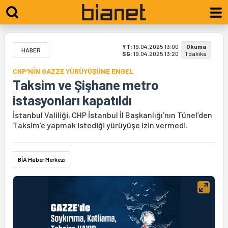
YT:
19.04.2025 13:00
Okuma
HABER
SG:
19.04.2025 13:20
1 dakika
CHP’NİN GAZZE YÜRÜYÜŞÜNE ENGEL
Taksim ve Şişhane metro
istasyonları kapatıldı
İstanbul Valiliği, CHP İstanbul İl Başkanlığı’nın Tünel’den
Taksim’e yapmak istediği yürüyüşe izin vermedi.
BİA Haber Merkezi