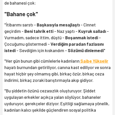
de bahanesi çok:
"Bahane çok"
"İtibarımı sarstı -
Başkasıyla mesajlaştı
- Cinnet
geçirdim -
Beni tahrik etti
- Naz yaptı -
Kuyruk salladı
-
Vurmadım, sadece ittim, düştü -
Boşanmak istedi
-
Çocuğumu göstermedi -
Verdiğim paradan fazlasını
istedi
- Sevdiğim için kıskandım -
Sözümü dinlemedi
"
"Her gün bunun gibi cümlelerle kadınların
Saibe Yükselir
hayatı burnundan getiriliyor, canına kast ediliyor ve sonra
hayat hiçbir şey olmamış gibi, birkaç özür, birkaç ceza
indirimi, birkaç zoraki barıştırmayla akıp gidiyor.
"Bu şiddetin özünü cezasızlık oluşturuyor. Şiddet
uygulayan erkekler açıkça yalan söylüyor, bahaneler
uyduruyor, gerekçeler diziyor. Eşitliği sağlamaya yönelik,
kadınları kalıcı şekilde güçlendiren sosyal politika