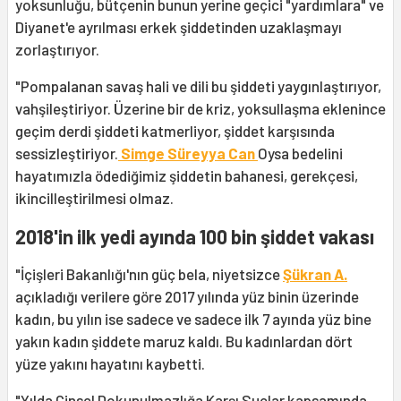
yoksunluğu, bütçenin bunun yerine geçici "yardımlara" ve
Diyanet'e ayrılması erkek şiddetinden uzaklaşmayı
zorlaştırıyor.
"Pompalanan savaş hali ve dili bu şiddeti yaygınlaştırıyor,
vahşileştiriyor. Üzerine bir de kriz, yoksullaşma eklenince
geçim derdi şiddeti katmerliyor, şiddet karşısında
sessizleştiriyor.
Simge Süreyya Can
Oysa bedelini
hayatımızla ödediğimiz şiddetin bahanesi, gerekçesi,
ikincilleştirilmesi olmaz.
2018'in ilk yedi ayında 100 bin şiddet vakası
"İçişleri Bakanlığı'nın güç bela, niyetsizce
Şükran A.
açıkladığı verilere göre 2017 yılında yüz binin üzerinde
kadın, bu yılın ise sadece ve sadece ilk 7 ayında yüz bine
yakın kadın şiddete maruz kaldı. Bu kadınlardan dört
yüze yakını hayatını kaybetti.
"Yılda Cinsel Dokunulmazlığa Karşı Suçlar kapsamında