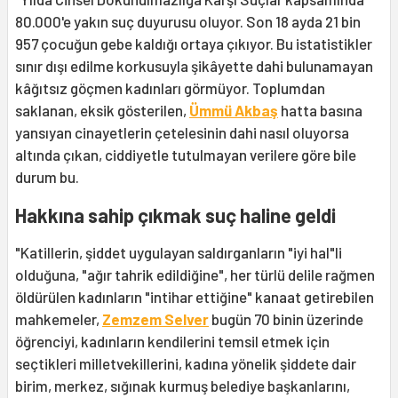
80.000'e yakın suç duyurusu oluyor. Son 18 ayda 21 bin
957 çocuğun gebe kaldığı ortaya çıkıyor. Bu istatistikler
sınır dışı edilme korkusuyla şikâyette dahi bulunamayan
kâğıtsız göçmen kadınları görmüyor. Toplumdan
saklanan, eksik gösterilen,
Ümmü Akbaş
hatta basına
yansıyan cinayetlerin çetelesinin dahi nasıl oluyorsa
altında çıkan, ciddiyetle tutulmayan verilere göre bile
durum bu.
Hakkına sahip çıkmak suç haline geldi
"Katillerin, şiddet uygulayan saldırganların "iyi hal"li
olduğuna, "ağır tahrik edildiğine", her türlü delile rağmen
öldürülen kadınların "intihar ettiğine" kanaat getirebilen
mahkemeler,
Zemzem Selver
bugün 70 binin üzerinde
öğrenciyi, kadınların kendilerini temsil etmek için
seçtikleri milletvekillerini, kadına yönelik şiddete dair
birim, merkez, sığınak kurmuş belediye başkanlarını,