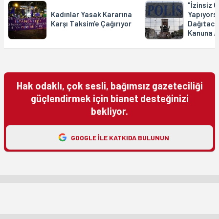
"İzinsiz 
Kadınlar Yasak Kararına
Yapıyors
Karşı Taksim'e Çağırıyor
Dağıtacağ
Kanuna Ay
Hak odaklı, çok sesli, bağımsız gazeteciliği
güçlendirmek için bianet desteğinizi
bekliyor.
GOOGLE ILE KATKIDA BULUNUN