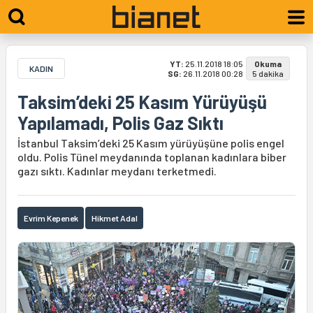
YT:
25.11.2018 18:05
Okuma
KADIN
SG:
26.11.2018 00:28
5 dakika
Taksim’deki 25 Kasım Yürüyüşü
Yapılamadı, Polis Gaz Sıktı
İstanbul Taksim’deki 25 Kasım yürüyüşüne polis engel
oldu. Polis Tünel meydanında toplanan kadınlara biber
gazı sıktı. Kadınlar meydanı terketmedi.
Evrim Kepenek
Hikmet Adal