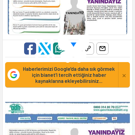
Haberlerimizi Google'da daha sık görmek
×
için bianet'i tercih ettiğiniz haber
kaynaklarına ekleyebilirsiniz...