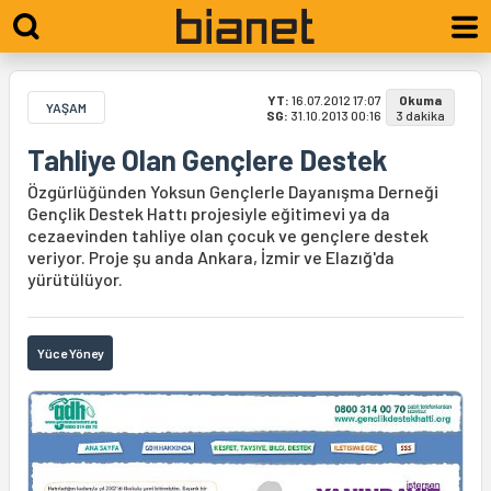
YT:
16.07.2012 17:07
Okuma
YAŞAM
SG:
31.10.2013 00:16
3 dakika
Tahliye Olan Gençlere Destek
Özgürlüğünden Yoksun Gençlerle Dayanışma Derneği
Gençlik Destek Hattı projesiyle eğitimevi ya da
cezaevinden tahliye olan çocuk ve gençlere destek
veriyor. Proje şu anda Ankara, İzmir ve Elazığ'da
yürütülüyor.
Yüce Yöney