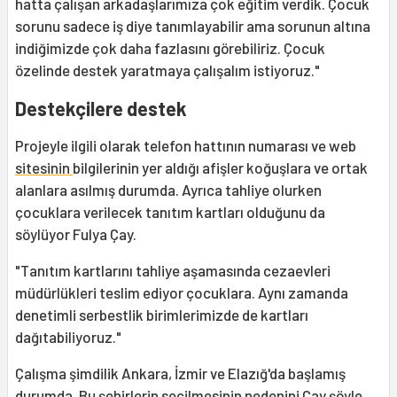
hatta çalışan arkadaşlarımıza çok eğitim verdik. Çocuk
sorunu sadece iş diye tanımlayabilir ama sorunun altına
indiğimizde çok daha fazlasını görebiliriz. Çocuk
özelinde destek yaratmaya çalışalım istiyoruz."
Destekçilere destek
Projeyle ilgili olarak telefon hattının numarası ve web
sitesinin
bilgilerinin yer aldığı afişler koğuşlara ve ortak
alanlara asılmış durumda. Ayrıca tahliye olurken
çocuklara verilecek tanıtım kartları olduğunu da
söylüyor Fulya Çay.
"Tanıtım kartlarını tahliye aşamasında cezaevleri
müdürlükleri teslim ediyor çocuklara. Aynı zamanda
denetimli serbestlik birimlerimizde de kartları
dağıtabiliyoruz."
Çalışma şimdilik Ankara, İzmir ve Elazığ'da başlamış
durumda. Bu şehirlerin seçilmesinin nedenini Çay şöyle