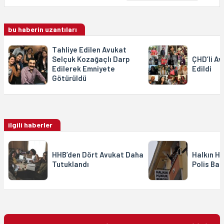
bu haberin uzantıları
Tahliye Edilen Avukat
Selçuk Kozağaçlı Darp
ÇHD’li Av
Edilerek Emniyete
Edildi
Götürüldü
ilgili haberler
HHB’den Dört Avukat Daha
Halkın H
Tutuklandı
Polis Bas