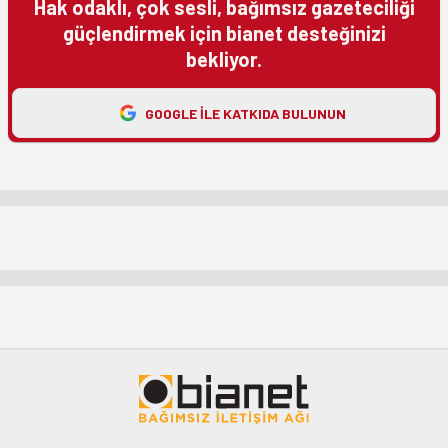
Hak odaklı, çok sesli, bağımsız gazeteciliği
güçlendirmek için bianet desteğinizi
bekliyor.
GOOGLE ILE KATKIDA BULUNUN