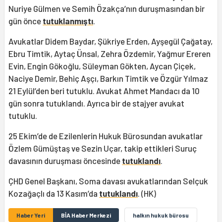
Nuriye Gülmen ve Semih Özakça’nın duruşmasından bir
gün önce
tutuklanmıştı
.
Avukatlar Didem Baydar, Şükriye Erden, Ayşegül Çağatay,
Ebru Timtik, Aytaç Ünsal, Zehra Özdemir, Yağmur Ereren
Evin, Engin Gökoğlu, Süleyman Gökten, Aycan Çiçek,
Naciye Demir, Behiç Aşçı, Barkın Timtik ve Özgür Yılmaz
21 Eylül’den beri tutuklu. Avukat Ahmet Mandacı da 10
gün sonra tutuklandı. Ayrıca bir de stajyer avukat
tutuklu.
25 Ekim’de de Ezilenlerin Hukuk Bürosundan avukatlar
Özlem Gümüştaş ve Sezin Uçar, takip ettikleri Suruç
davasının duruşması öncesinde
tutuklandı
.
ÇHD Genel Başkanı, Soma davası avukatlarından Selçuk
Kozağaçlı da 13 Kasım’da
tutuklandı
. (HK)
Haber Yeri
BİA Haber Merkezi
halkın hukuk bürosu