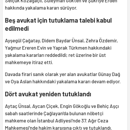
Selçuk Kozağaçlı, Süleyman Gökten ve Şükriye Erden
hakkında yakalama kararı sürüyor.
Beş avukat için tutuklama talebi kabul
edilmedi
Ayşegül Çağatay, Didem Baydar Ünsal, Zehra Özdemir,
Yağmur Ereren Evin ve Yaprak Türkmen hakkındaki
yakalama kararları reddedildi; ret üzerine bir üst
mahkemeye itiraz etti.
Davada firari sanık olarak yer alan avukatlar Günay Dağ
ve Oya Aslan hakkındaki yakalama kararı devam ediyor.
Dört avukat yeniden tutuklandı
Aytaç Ünsal, Aycan Çiçek, Engin Gökoğlu ve Behiç Aşçı
sabah saatlerinde Çağlayan'da bulunan nöbetçi
mahkeme olan İstanbul Adliyesi'nde 37. Ağır Ceza
Mahkemesi'nde hakim karşısına çıktı ve tutuklandı.