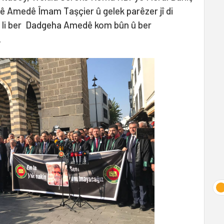
 Amedê Îmam Taşçier û gelek parêzer jî di
r li ber Dadgeha Amedê kom bûn û ber
.