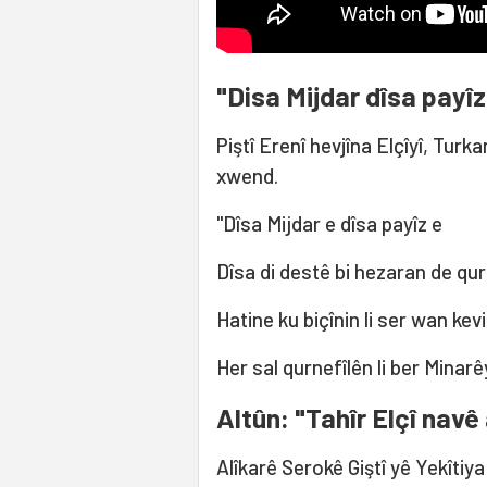
"Disa Mijdar dîsa payîz
Piştî Erenî hevjîna Elçîyî, Turk
xwend.
"Dîsa Mijdar e dîsa payîz e
Dîsa di destê bi hezaran de qur
Hatine ku biçînin li ser wan kev
Her sal qurnefîlên li ber Minarê
Altûn: "Tahîr Elçî navê 
Alîkarê Serokê Giştî yê Yekîtiya