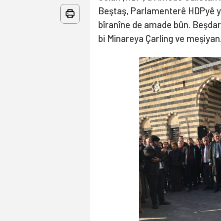
Beştaş, Parlamenterê HDPyê yê
bîranîne de amade bûn. Beşda
bi Minareya Çarling ve meşiyan