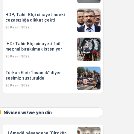
HDP, Tahir Elçi cinayetindeki
cezasızlığa dikkat çekti
28 Kasım 2022
İHD: Tahir Elçi cinayeti faili
meçhul bırakılmak isteniyor
28 Kasım 2022
Türkan Elçi: “İnsanlık” diyen
sesimiz susturuldu
28 Kasım 2022
Nivîsên wî/wê yên din
Li Amedê pêşangeha “Çîrokên