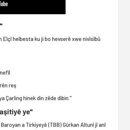
"
an Elçî helbesta ku ji bo hevserê xwe nivîsîbû
nefîl
irên reş
ya Çarling hinek din zêde dibin."
aşitiyê ye"
 Baroyan a Tirkiyeyê (TBB) Gûrkan Altunî jî anî