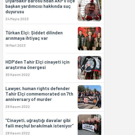
Diyarbakır Barosu'ndan AKP'li ilçe
başkan yardımcısı hakkında suç
duyurusu
24 Mayıs 2023
Türkan Elçi: Şiddet dilinden
arınmaya ihtiyaç var
18 Mart 2023
HDP’den Tahir Elçi cinayeti için
araştırma önergesi
30 Kasım 2022
Lawyer, human rights defender
Tahir Elçi commemorated on 7th
anniversary of murder
28 Kasım 2022
“Cinayeti, uğraştığı davalar gibi
faili meçhul bırakılmak isteniyor”
28 Kasım 2022