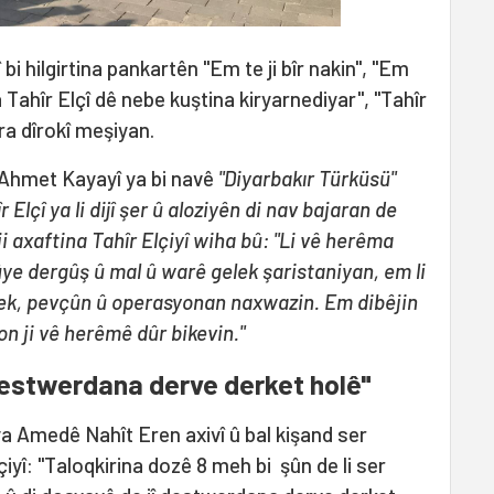
 bi hilgirtina pankartên "Em te ji bîr nakin", "Em
a Tahîr Elçî dê nebe kuştina kiryarnediyar", "Tahîr
ra dîrokî meşiyan.
 Ahmet Kayayî ya bi navê
"Diyarbakır Türküsü"
Elçî ya li dijî şer û aloziyên di nav bajaran de
ji axaftina Tahîr Elçiyî wiha bû: "Li vê herêma
ûye dergûş û mal û warê gelek şaristaniyan, em li
ek, pevçûn û operasyonan naxwazin. Em dibêjin
on ji vê herêmê dûr bikevin."
destwerdana derve derket holê"
 Amedê Nahît Eren axivî û bal kişand ser
iyî: "Taloqkirina dozê 8 meh bi şûn de li ser