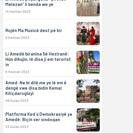
Melezan” li benda we ye
14 Hezîran 2023
Rojên Ma Musîcê dest pê kir
8 Hezîran 2023
Li Amedê bîranîna 5ê Hezîranê:
Hûn dikujin, lê dîsa jî em terorîst
in
6 Hezîran 2023
Amed: Ne bi dilê me ye lê em ê
dengê xwe dîsa bidin Kemal
Kiliçdaroglûyî
26 Gulan 2023
Platforma Ked û Demokrasiyê ya
Amedê: Biçin ser sindoqan
23 Gulan 2023