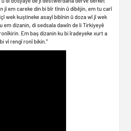
 û di dosyayê de jî destwerdana derve derket
jî em careke din bi bîr tînin û dibêjin, em tu carî
lçî wek kuştineke asayî bibînin û doza wî jî wek
ku em dizanin, di sedsala dawîn de li Tirkiyeyê
ronîkirin. Em baş dizanin ku bi îradeyeke xurt a
 vî rengî ronî bikin."