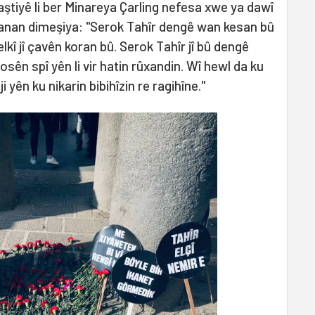
 aştiyê li ber Minareya Çarling nefesa xwe ya dawî
manan dimeşiya: "Serok Tahîr dengê wan kesan bû
lkî jî çavên koran bû. Serok Tahîr jî bû dengê
sên spî yên li vir hatin rûxandin. Wî hewl da ku
ji yên ku nikarin bibihîzin re ragihîne."