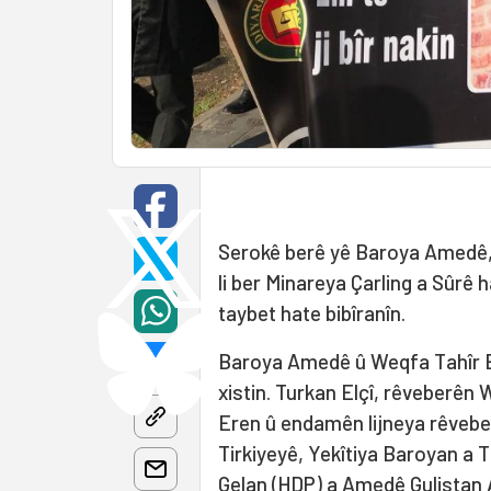
Serokê berê yê Baroya Amedê
li ber Minareya Çarling a Sûrê h
taybet hate bibîranîn.
Baroya Amedê û Weqfa Tahîr El
xistin. Turkan Elçî, rêveberên
Eren û endamên lijneya rêvebe
Tirkiyeyê, Yekîtiya Baroyan a 
Gelan (HDP) a Amedê Gulistan