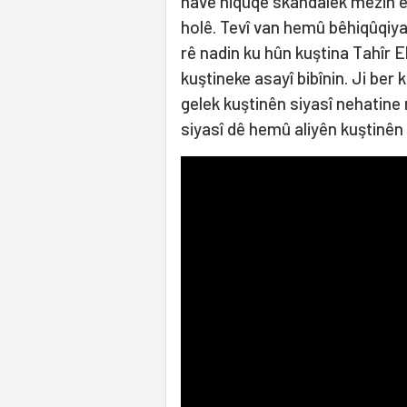
navê hiqûqê skandalek mezin e
holê. Tevî van hemû bêhiqûqiyan 
rê nadin ku hûn kuştina Tahîr E
kuştineke asayî bibînin. Ji ber 
gelek kuştinên siyasî nehatine 
siyasî dê hemû aliyên kuştinên bi