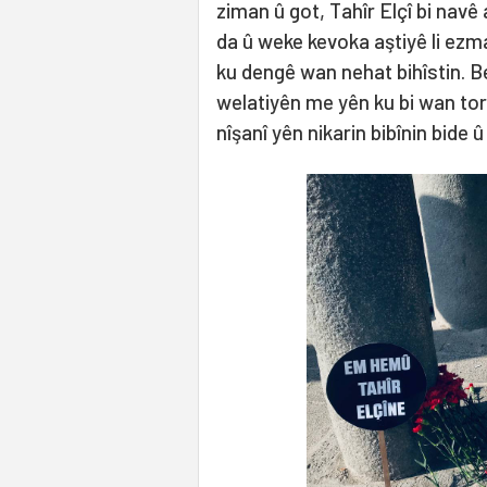
ziman û got, Tahîr Elçî bi navê
da û weke kevoka aştiyê li ez
ku dengê wan nehat bihîstin. Be
welatiyên me yên ku bi wan toro
nîşanî yên nikarin bibînin bide û 