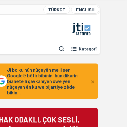
TÜRKÇE
ENGLISH
Kategorî
Ji bo ku hûn nûçeyên me li ser
Google’ê bêtir bibînin, hûn dikarin
×
bianetê li çavkaniyên xwe yên
nûçeyan ên ku we bijartiye zêde
bikin...
HAK ODAKLI, ÇOK SESLİ,