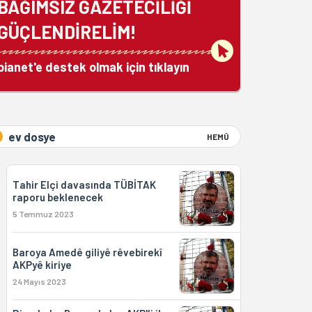
BAĞIMSIZ GAZETECİLİĞİ
GÜÇLENDİRELİM!
bianet'e destek olmak için tıklayın
ev dosye
HEMÛ
Tahir Elçi davasında TÜBİTAK
raporu beklenecek
5 Temmuz 2023
Baroya Amedê giliyê rêvebirekî
AKPyê kiriye
24 Mayıs 2023