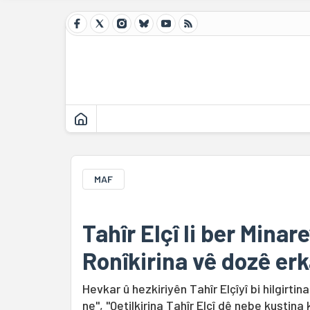
MAF
Tahîr Elçî li ber Minar
Ronîkirina vê dozê erk
Hevkar û hezkiriyên Tahîr Elçîyî bi hilgirtin
ne", "Qetilkirina Tahîr Elçî dê nebe kuştina