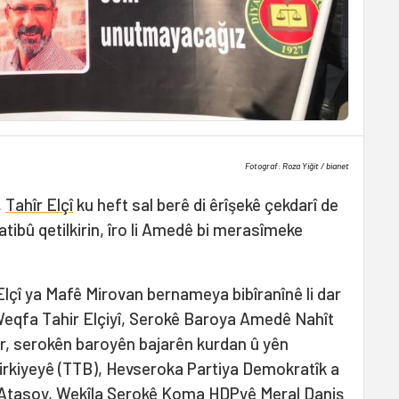
Fotograf: Roza Yiğit / bianet
,
Tahîr Elçî
ku heft sal berê di êrîşekê çekdarî de
atibû qetilkirin, îro li Amedê bi merasîmeke
çî ya Mafê Mirovan bernameya bibîranînê li dar
 Weqfa Tahir Elçiyî, Serokê Baroya Amedê Nahît
r, serokên baroyên bajarên kurdan û yên
Tirkiyeyê (TTB), Hevseroka Partiya Demokratîk a
 Atasoy, Wekîla Serokê Koma HDPyê Meral Daniş