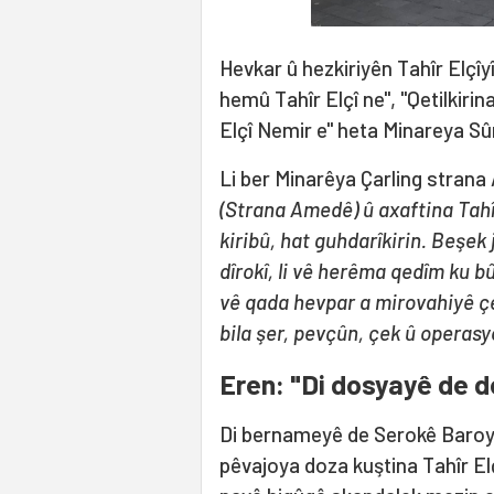
Hevkar û hezkiriyên Tahîr Elçîyî
hemû Tahîr Elçî ne", "Qetilkirin
Elçî Nemir e" heta Minareya Sû
Li ber Minarêya Çarling strana
(Strana Amedê) û axaftina Tahîr 
kiribû, hat guhdarîkirin. Beşek 
dîrokî, li vê herêma qedîm ku b
vê qada hevpar a mirovahiyê ç
bila şer, pevçûn, çek û operasy
Eren: "Di dosyayê de 
Di bernameyê de Serokê Baroya
pêvajoya doza kuştina Tahîr Elç