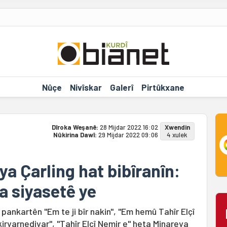
Nûçe
Nivîskar
Galerî
Pirtûkxane
Dîroka Weşanê:
28 Mijdar 2022 16:02
Xwendin
Nûkirina Dawî:
29 Mijdar 2022 09:06
4 xulek
eya Çarling hat bibîranîn:
a siyasetê ye
a pankartên "Em te ji bîr nakin", "Em hemû Tahîr Elçî
 kiryarnediyar", "Tahîr Elçî Nemir e" heta Minareya