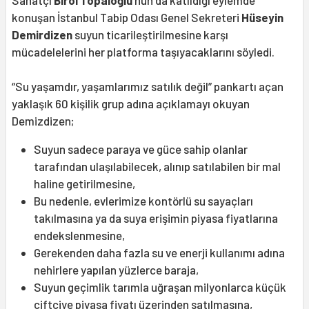
Sanatçı
Birol Topaloğlu
’nun da katıldığı eylemde
konuşan İstanbul Tabip Odası Genel Sekreteri
Hüseyin
Demirdizen
suyun ticarileştirilmesine karşı
mücadelelerini her platforma taşıyacaklarını söyledi.
“Su yaşamdır, yaşamlarımız satılık değil” pankartı açan
yaklaşık 60 kişilik grup adına açıklamayı okuyan
Demizdizen;
Suyun sadece paraya ve güce sahip olanlar
tarafından ulaşılabilecek, alınıp satılabilen bir mal
haline getirilmesine,
Bu nedenle, evlerimize kontörlü su sayaçları
takılmasına ya da suya erişimin piyasa fiyatlarına
endekslenmesine,
Gerekenden daha fazla su ve enerji kullanımı adına
nehirlere yapılan yüzlerce baraja,
Suyun geçimlik tarımla uğraşan milyonlarca küçük
çiftçiye piyasa fiyatı üzerinden satılmasına,