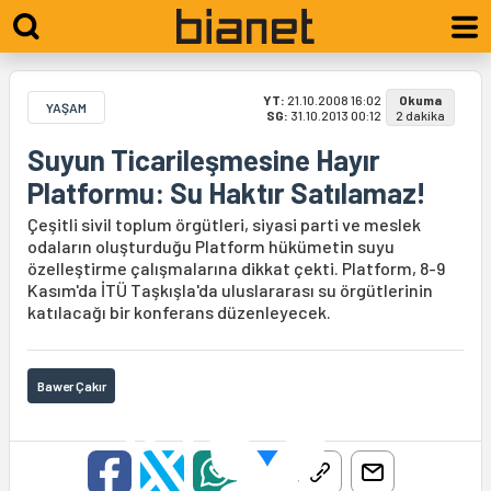
YT:
21.10.2008 16:02
Okuma
YAŞAM
SG:
31.10.2013 00:12
2 dakika
Suyun Ticarileşmesine Hayır
Platformu: Su Haktır Satılamaz!
Çeşitli sivil toplum örgütleri, siyasi parti ve meslek
odaların oluşturduğu Platform hükümetin suyu
özelleştirme çalışmalarına dikkat çekti. Platform, 8-9
Kasım'da İTÜ Taşkışla'da uluslararası su örgütlerinin
katılacağı bir konferans düzenleyecek.
Bawer Çakır