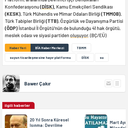
Konfederasyonu
(
DİSK
),
Kamu Emekçileri Sendikası
(KESK)
, Türk Mühendis ve Mimar Odaları Birliği
(TMMOB)
,
Türk Tabipler Birliği
(TTB)
, Özgürlük ve Dayanışma Partisi
(ÖDP)
İstanbul İl Örgütü'nün de bulunduğu 41 hak örgütü,
meslek odası ve siyasi partiden
oluşuyor
. (BÇ/EÜ)
Haber Yeri
BİA Haber Merkezi
TBMM
suyun ticarileşmesine hayır platformu
DİSK
su
Bawer Çakır
ilgili haberler
20 Yıl Sonra Küresel
Mart Ayı 
Isınma: Devrilme
Mücadele