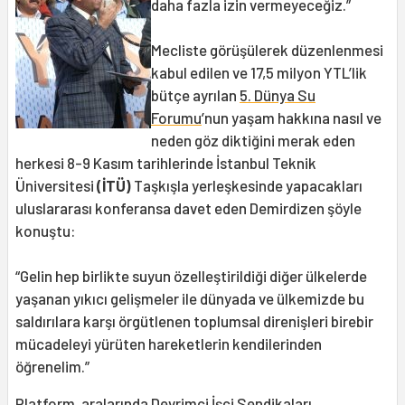
daha fazla izin vermeyeceğiz.”
Mecliste görüşülerek düzenlenmesi
kabul edilen ve 17,5 milyon YTL’lik
bütçe ayrılan
5. Dünya Su
Forumu
’nun yaşam hakkına nasıl ve
neden göz diktiğini merak eden
herkesi 8-9 Kasım tarihlerinde İstanbul Teknik
Üniversitesi
(İTÜ)
Taşkışla yerleşkesinde yapacakları
uluslararası konferansa davet eden Demirdizen şöyle
konuştu:
“Gelin hep birlikte suyun özelleştirildiği diğer ülkelerde
yaşanan yıkıcı gelişmeler ile dünyada ve ülkemizde bu
saldırılara karşı örgütlenen toplumsal direnişleri birebir
mücadeleyi yürüten hareketlerin kendilerinden
öğrenelim.”
Platform, aralarında Devrimci İşçi Sendikaları