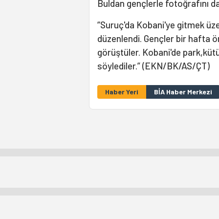
Buldan gençlerle fotoğrafını da
“Suruç'da Kobani'ye gitmek üzer
düzenlendi. Gençler bir hafta 
görüştüler. Kobani'de park,küt
söylediler.” (EKN/BK/AS/ÇT)
Haber Yeri
BİA Haber Merkezi