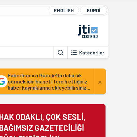
ENGLISH
KURDÎ
Kategoriler
Haberlerimizi Google'da daha sık
×
görmek için bianet'i tercih ettiğiniz
haber kaynaklarına ekleyebilirsiniz...
HAK ODAKLI, ÇOK SESLİ,
BAĞIMSIZ GAZETECİLİĞİ