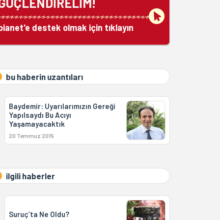
GÜÇLENDİRELİM!
bianet'e destek olmak için tıklayın
bu haberin uzantıları
Baydemir: Uyarılarımızın Gereği
Yapılsaydı Bu Acıyı
Yaşamayacaktık
20 Temmuz 2015
ilgili haberler
Suruç’ta Ne Oldu?