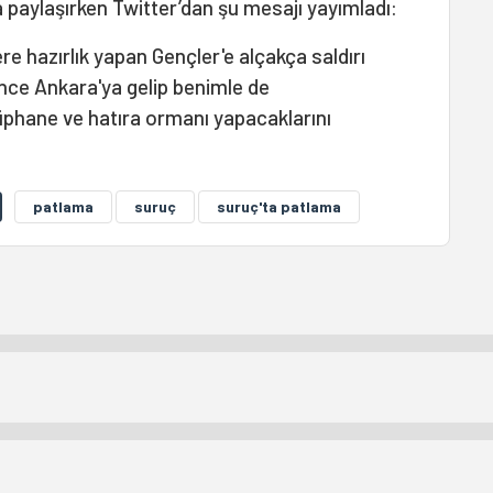
 paylaşırken Twitter’dan şu mesajı yayımladı:
e hazırlık yapan Gençler'e alçakça saldırı
önce Ankara'ya gelip benimle de
üphane ve hatıra ormanı yapacaklarını
patlama
suruç
suruç'ta patlama