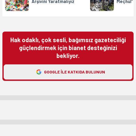
Arşivini Yaratmalıyız
Meçhul” 
Hak odaklı, çok sesli, bağımsız gazeteciliği
güçlendirmek için bianet desteğinizi
bekliyor.
GOOGLE ILE KATKIDA BULUNUN