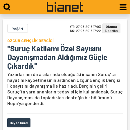
YT:
27.08.2015 17:03
Okuma
YAŞAM
SG:
27.08.2015 17:22
3 dakika
ÖZGÜR GENÇLİK DERGİSİ
"Suruç Katliamı Özel Sayısını
Dayanışmadan Aldığımız Güçle
Çıkardık"
Yazarlarının da aralarında olduğu 33 insanın Suruç’ta
hayatını kaybetmesinin ardından Özgür Gençlik Dergisi
ilk sayısını dayanışma ile hazırladı. Derginin geliri
Suruç'ta yaralananların tedavisi için kullanılacak, Suruç
Dayanışması da topladıkları desteğin bir bölümünü
Hopa’ya gönderdi.
Beyza Kural