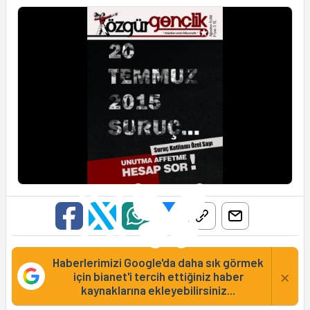
Haberlerimizi Google'da daha sık görmek
×
için bianet'i tercih ettiğiniz haber
kaynaklarına ekleyebilirsiniz...