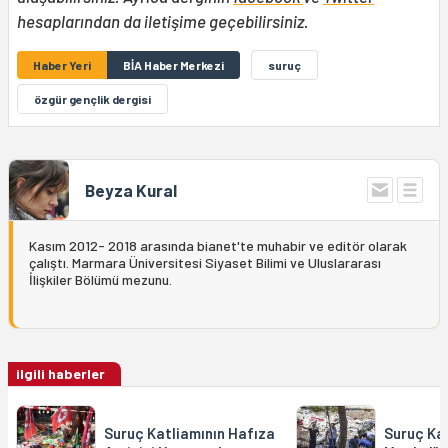
hesaplarından da iletişime geçebilirsiniz.
Haber Yeri
BİA Haber Merkezi
suruç
özgür gençlik dergisi
Beyza Kural
Kasım 2012- 2018 arasında bianet'te muhabir ve editör olarak
çalıştı. Marmara Üniversitesi Siyaset Bilimi ve Uluslararası
İlişkiler Bölümü mezunu.
ilgili haberler
Suruç Katliamının Hafıza
Suruç Kat