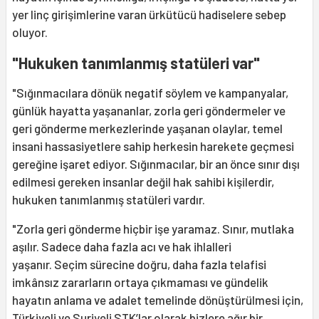
yer linç girişimlerine varan ürkütücü hadiselere sebep
oluyor.
"Hukuken tanımlanmış statüleri var"
"Sığınmacılara dönük negatif söylem ve kampanyalar,
günlük hayatta yaşananlar, zorla geri göndermeler ve
geri gönderme merkezlerinde yaşanan olaylar, temel
insani hassasiyetlere sahip herkesin harekete geçmesi
gereğine işaret ediyor. Sığınmacılar, bir an önce sınır dışı
edilmesi gereken insanlar değil hak sahibi kişilerdir,
hukuken tanımlanmış statüleri vardır.
"Zorla geri gönderme hiçbir işe yaramaz. Sınır, mutlaka
aşılır. Sadece daha fazla acı ve hak ihlalleri
yaşanır. Seçim sürecine doğru, daha fazla telafisi
imkânsız zararların ortaya çıkmaması ve gündelik
hayatın anlama ve adalet temelinde dönüştürülmesi için,
Türkiyeli ve Suriyeli STK’lar olarak bizlere ağır bir