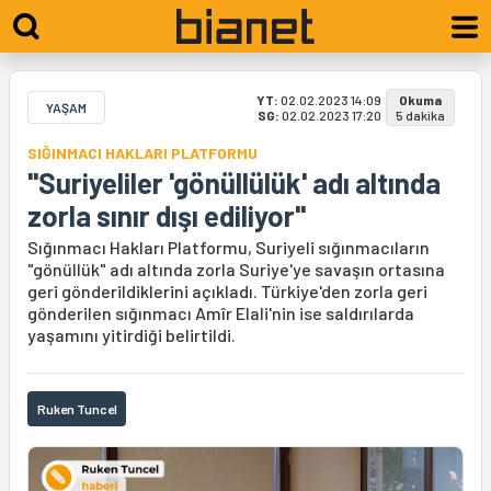
YT:
02.02.2023 14:09
Okuma
YAŞAM
SG:
02.02.2023 17:20
5 dakika
SIĞINMACI HAKLARI PLATFORMU
"Suriyeliler 'gönüllülük' adı altında
zorla sınır dışı ediliyor"
Sığınmacı Hakları Platformu, Suriyeli sığınmacıların
"gönüllük" adı altında zorla Suriye'ye savaşın ortasına
geri gönderildiklerini açıkladı. Türkiye'den zorla geri
gönderilen sığınmacı Amîr Elali'nin ise saldırılarda
yaşamını yitirdiği belirtildi.
Ruken Tuncel