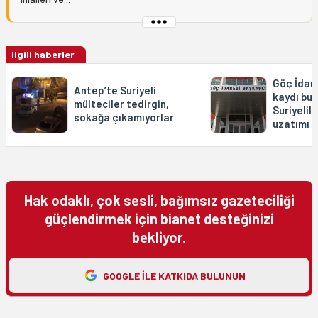
ilgili haberler
Göç İdare
Antep’te Suriyeli
kaydı bu
mülteciler tedirgin,
Suriyelile
sokağa çıkamıyorlar
uzatımı 
Hak odaklı, çok sesli, bağımsız gazeteciliği
güçlendirmek için bianet desteğinizi
bekliyor.
GOOGLE ILE KATKIDA BULUNUN