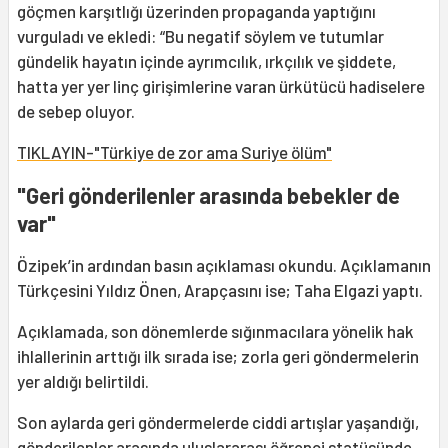
göçmen karşıtlığı üzerinden propaganda yaptığını
vurguladı ve ekledi: “Bu negatif söylem ve tutumlar
gündelik hayatın içinde ayrımcılık, ırkçılık ve şiddete,
hatta yer yer linç girişimlerine varan ürkütücü hadiselere
de sebep oluyor.
TIKLAYIN-"Türkiye de zor ama Suriye ölüm"
"Geri gönderilenler arasında bebekler de
var"
Özipek’in ardından basın açıklaması okundu. Açıklamanın
Türkçesini Yıldız Önen, Arapçasını ise; Taha Elgazi yaptı.
Açıklamada, son dönemlerde sığınmacılara yönelik hak
ihlallerinin arttığı ilk sırada ise; zorla geri göndermelerin
yer aldığı belirtildi.
Son aylarda geri göndermelerde ciddi artışlar yaşandığı,
gönderilenler arasında uluslararası öğrenci statüsünde