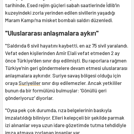
tarihinde, Esed rejim güçleri sabah saatlerinde İdlib'in
kuzeyindeki zorla yerinden edilen sivillerin yaşadığı
Maram Kampı'na misket bombalı saldırı düzenledi.
"Uluslararası anlaşmalara aykırı"
"Saldırıda 6 sivil hayatını kaybetti, en az 75 sivil yaralandı.
Vefat eden kişilerinden Amîr Elali vefat etmeden 2 ay
önce Türkiye'den sınır dışı edilmişti. Bu raporlara rağmen
Türkiye'nin geri göndermelere devam etmesi uluslararası
anlaşmalara aykırıdır. Suriye savaş bölgesi olduğu için
oraya
Suriyeliler
sınır dışı edilemezler. Ancak yetkililer
bunun da bir formülünü bulmuşlar: 'Gönüllü geri
gönderiyoruz' diyorlar.
"Oysa pek çok durumda, rıza belgelerinin baskıyla
imzalatıldığı biliniyor. Elleri kelepçeli bir şekilde parmak
izi alınanlar veya uzun idare gözetimde tutma tehdidiyle
imza atmaya zorlanan insanlar var.