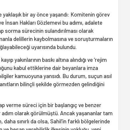
se yaklaşık bir ay önce yaşandı: Komitenin görev
iye İnsan Hakları Gözlemevi bu adımı, adalete
p sorma sürecinin sulandırılması olarak
anla delillerin kaybolmasına ve soruşturmaların
layabileceği uyarısında bulundu.
ayıp yakınlarının baskı altına alındığı ve ‘rejim
duğunu kabul ettiklerine dair beyanlara imza
ilgiler kamuoyuna yansıdı. Bu durum, suçun asıl
anıtların bilinçli şekilde görmezden gelindiğini
p verme süreci için bir başlangıç ve benzer
 bir adım olarak görülmüştü. Ancak yaşananlar tam
, daha sınırlı da olsa, Sahil’in farklı bölgelerinde
n ve hesap verebilirlik ilkesinin yokluğu, yeni