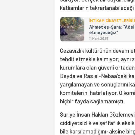
katliamların tekrarlanabileceği
İNTİKAM CİNAYETLERİNİ
Ahmet eş-Şara: "Adele
etmeyeceğiz"
11 Mart 2025
Cezasızlık kültürünün devam et
tehdit etmekle kalmıyor; aynı 
kurumlara olan güveni ortadan 
Beyda ve Ras el-Nebaa’daki ka
yargılamayan ve sonuçlarını 
komitelerini hatırlatıyor. O ko
hiçbir fayda sağlamamıştı.
Suriye İnsan Hakları Gözlemevi
ciddiyetsizlik ve şeffaflık eksi
bile karşılamadığını; aksine bir