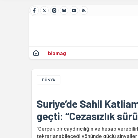
biamag
DÜNYA
Suriye’de Sahil Katlia
geçti: “Cezasızlık sür
“Gerçek bir caydırıcılığın ve hesap verebilir
tekrarlanabileceği yönünde güçlü sinyaller 