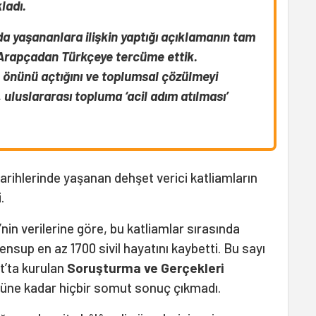
ladı.
da yaşananlara ilişkin yaptığı açıklamanın tam
n Arapçadan Türkçeye tercüme ettik.
ın önünü açtığını ve toplumsal çözülmeyi
, uluslararası topluma ‘acil adım atılması’
tarihlerinde yaşanan dehşet verici katliamların
.
nin verilerine göre, bu katliamlar sırasında
sup en az 1700 sivil hayatını kaybetti. Bu sayı
rt’ta kurulan
Soruşturma ve Gerçekleri
üne kadar hiçbir somut sonuç çıkmadı.