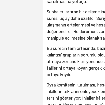
sarsılmasına yol açtı.
Şüpheleri artıran bir gelişme i
süresi üç ay daha uzatıldı. Sur
ulaşmanın ertelenmesi ve hesa
değerlendirdi. Bu durumun, zam
manipüle edilmesine olanak sağ
Bu sürecin tam ortasında, bazı k
kalıntısı’ grupların sorumlu ol
atmaya zorlandıkları yönünde b
faillerini ortaya koyan gerçek k
ortaya koydu.
Oysa komitenin kurulması, hesa
ihlallerin tekrarını önleyecek
tersini gösteriyor: İhlaller hâlen
sürüyor. Gerçek bir caydırıcılığı