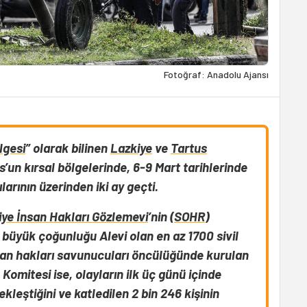
Fotoğraf: Anadolu Ajansı
lgesi
” olarak bilinen
Lazkiye
ve
Tartus
’un kırsal bölgelerinde, 6-9 Mart tarihlerinde
larının üzerinden iki ay geçti.
iye İnsan Hakları Gözlemevi
’nin (
SOHR
)
a büyük çoğunluğu Alevi olan en az 1700 sivil
nsan hakları savunucuları öncülüğünde kurulan
 Komitesi ise, olayların ilk üç günü içinde
leştiğini ve katledilen 2 bin 246 kişinin