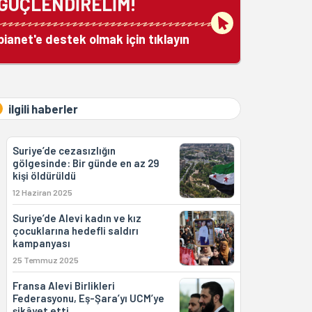
GÜÇLENDİRELİM!
bianet'e destek olmak için tıklayın
ilgili haberler
Suriye’de cezasızlığın
gölgesinde: Bir günde en az 29
kişi öldürüldü
12 Haziran 2025
Suriye’de Alevi kadın ve kız
çocuklarına hedefli saldırı
kampanyası
25 Temmuz 2025
Fransa Alevi Birlikleri
Federasyonu, Eş-Şara’yı UCM’ye
şikâyet etti