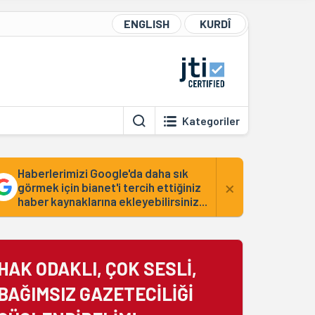
ENGLISH
KURDÎ
Kategoriler
Haberlerimizi Google'da daha sık
×
görmek için bianet'i tercih ettiğiniz
haber kaynaklarına ekleyebilirsiniz...
HAK ODAKLI, ÇOK SESLİ,
BAĞIMSIZ GAZETECİLİĞİ