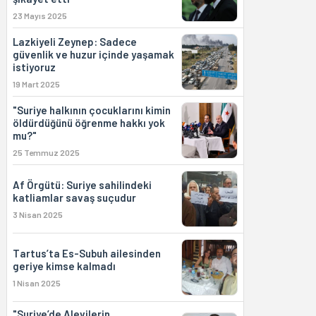
23 Mayıs 2025
Lazkiyeli Zeynep: Sadece
güvenlik ve huzur içinde yaşamak
istiyoruz
19 Mart 2025
"Suriye halkının çocuklarını kimin
öldürdüğünü öğrenme hakkı yok
mu?"
25 Temmuz 2025
Af Örgütü: Suriye sahilindeki
katliamlar savaş suçudur
3 Nisan 2025
Tartus’ta Es-Subuh ailesinden
geriye kimse kalmadı
1 Nisan 2025
"Suriye’de Alevilerin