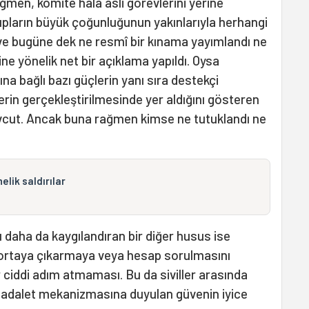
en, komite hâlâ asli görevlerini yerine
ıpların büyük çoğunluğunun yakınlarıyla herhangi
ve bugüne dek ne resmî bir kınama yayımlandı ne
e yönelik net bir açıklama yapıldı. Oysa
na bağlı bazı güçlerin yanı sıra destekçi
lerin gerçekleştirilmesinde yer aldığını gösteren
evcut. Ancak buna rağmen kimse ne tutuklandı ne
elik saldırılar
 daha da kaygılandıran bir diğer husus ise
 ortaya çıkarmaya veya hesap sorulmasını
 ciddi adım atmaması. Bu da siviller arasında
ken, adalet mekanizmasına duyulan güvenin iyice