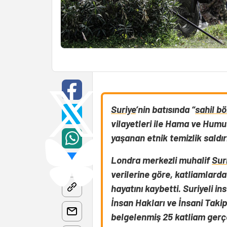
Suriye
’nin batısında “
sahil bö
vilayetleri ile Hama ve Humus
yaşanan etnik temizlik saldırı
Londra merkezli muhalif
Sur
verilerine göre, katliamlard
hayatını kaybetti.
Suriyeli i
İnsan Hakları ve İnsani Takip
belgelenmiş 25 katliam gerçek