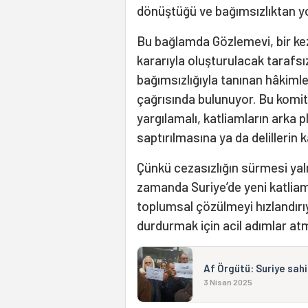
dönüştüğü ve bağımsızlıktan yo
Bu bağlamda Gözlemevi, bir kez
kararıyla oluşturulacak tarafsı
bağımsızlığıyla tanınan hâkiml
çağrısında bulunuyor. Bu komit
yargılamalı, katliamların arka p
saptırılmasına ya da delillerin 
Çünkü cezasızlığın sürmesi yaln
zamanda Suriye’de yeni katliam
toplumsal çözülmeyi hızlandırıy
durdurmak için acil adımlar atma
Af Örgütü: Suriye sah
3 Nisan 2025