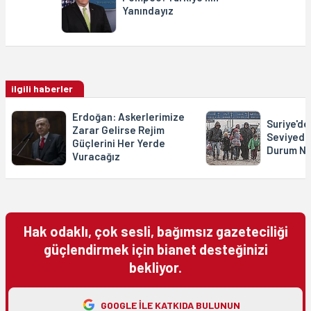
Yanındayız
ilgili haberler
Erdoğan: Askerlerimize
Suriye'd
Zarar Gelirse Rejim
Seviyede,
Güçlerini Her Yerde
Durum N
Vuracağız
Hak odaklı, çok sesli, bağımsız gazeteciliği
güçlendirmek için bianet desteğinizi
bekliyor.
GOOGLE ILE KATKIDA BULUNUN