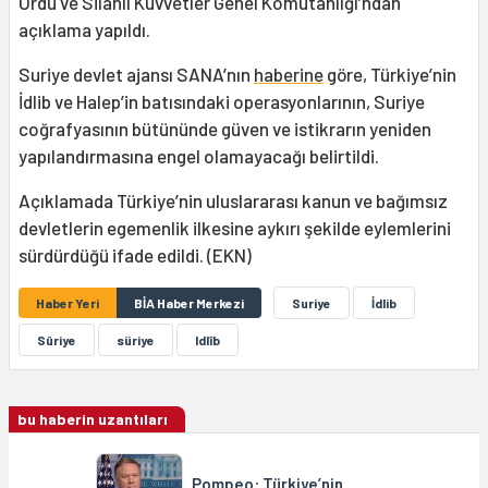
Ordu ve Silahlı Kuvvetler Genel Komutanlığı’ndan
açıklama yapıldı.
Suriye devlet ajansı SANA’nın
haberine
göre, Türkiye’nin
İdlib ve Halep’in batısındaki operasyonlarının, Suriye
coğrafyasının bütününde güven ve istikrarın yeniden
yapılandırmasına engel olamayacağı belirtildi.
Açıklamada Türkiye’nin uluslararası kanun ve bağımsız
devletlerin egemenlik ilkesine aykırı şekilde eylemlerini
sürdürdüğü ifade edildi. (EKN)
Haber Yeri
BİA Haber Merkezi
Suriye
İdlib
Sûriye
süriye
Idlîb
bu haberin uzantıları
Pompeo: Türkiye’nin