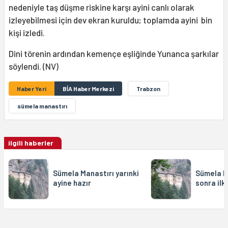
nedeniyle taş düşme riskine karşı ayini canlı olarak
izleyebilmesi için dev ekran kuruldu; toplamda ayini bin
kişi izledi.
Dini törenin ardından kemençe eşliğinde Yunanca şarkılar
söylendi. (NV)
Haber Yeri
BİA Haber Merkezi
Trabzon
sümela manastırı
ilgili haberler
Sümela Manastırı yarınki
Sümela Ma
ayine hazır
sonra ilk