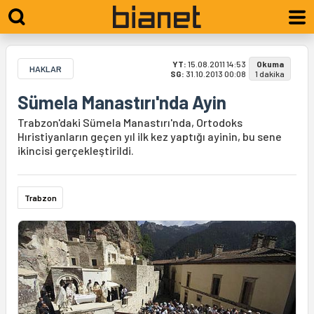
YT:
15.08.2011 14:53
Okuma
HAKLAR
SG:
31.10.2013 00:08
1 dakika
Sümela Manastırı'nda Ayin
Trabzon'daki Sümela Manastırı'nda, Ortodoks
Hıristiyanların geçen yıl ilk kez yaptığı ayinin, bu sene
ikincisi gerçekleştirildi.
Trabzon