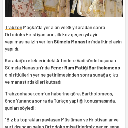
Trabzon
Maçka'da yer alan ve 88 yıl aradan sonra
Ortodoks Hıristiyanların, ilk kez geçen yıl ayin
yapılmasına izin verilen
Sümela Manastırı
'nda ikinci ayin
yapıldı.
Karadağ'ın eteklerindeki Altındere Vadisi'nde buşunan
Sümela Manastırı'nda
Fener Rum Patiği Bartholomeos
dini ritiüllerin yerine getirilmesinden sonra sunağa çıktı
ve manastırdakileri kutsadı.
Trabzonhaber.com'un haberine göre, Bartholomeos,
önce Yunanca sonra da Türkçe yaptığı konuşmasında,
şunları söyledi:
"Biz bu toprakları paylaşan Müslüman ve Hristiyanlar ve
yurt dışından gelen Ortodoks misafirlerimiz geçen sene