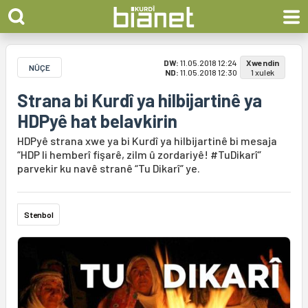
DW:
11.05.2018 12:24
Xwendin
NÛÇE
ND:
11.05.2018 12:30
1 xulek
Strana bi Kurdî ya hilbijartinê ya
HDPyê hat belavkirin
HDPyê strana xwe ya bi Kurdî ya hilbijartinê bi mesaja
“HDP li hemberî fişarê, zilm û zordariyê! #TuDikarî”
parvekir ku navê stranê “Tu Dikarî” ye.
Stenbol