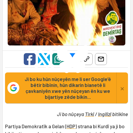
Ji bo ku hûn nûçeyên me li ser Google’ê
bêtir bibînin, hûn dikarin bianetê li
×
çavkaniyên xwe yên nûçeyan ên ku we
bijartiye zêde bikin...
Ji bo nûçeya
Tirkî
/
Ingilîzî
bitikîne
Partiya Demokratîk a Gelan (
HDP
) strana bi Kurdî ya ji bo