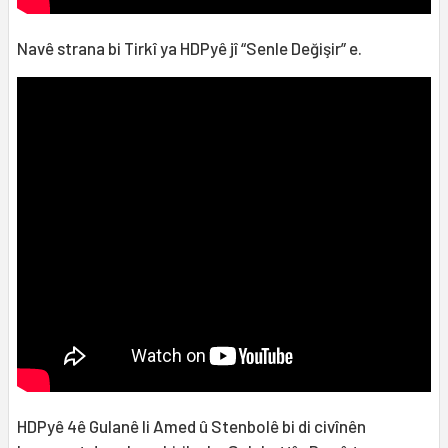
Navê strana bi Tirkî ya HDPyê jî “Senle Değişir” e.
HDPyê 4ê Gulanê li Amed û Stenbolê bi di civînên