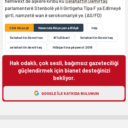
hemwext de aşkere kiribu ku
Selahattîn Demîrtaş
parlamenterê Stenbolê yê li Girtîgeha Tîpa F ya Edîrneyê
girtî, namzetê wan ê serokomariyê ye. (AS/FD)
Cihê Nûçeyê
Navenda Nûçeyan a BIAyê
hdp
Selahattin Demirtas
#TuDikarî
Selahattin Demirtaş
selahattîn demîrtaş
Hilbijartina pêşwext 2018
Hak odaklı, çok sesli, bağımsız gazeteciliği
güçlendirmek için bianet desteğinizi
bekliyor.
GOOGLE ILE KATKIDA BULUNUN