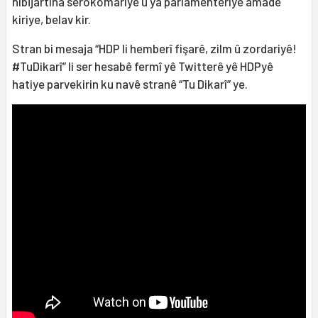
hibijartina serokomariyê û ya parlamenteriyê amade
kiriye, belav kir.
Stran bi mesaja “HDP li hemberî fişarê, zilm û zordariyê!
#TuDikarî” li ser hesabê fermî yê Twitterê yê HDPyê
hatiye parvekirin ku navê stranê “Tu Dikarî” ye.