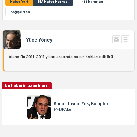
Haber Yeri
BİA Haber Merkezi
tff kararları
bağış erten
Yüce Yöney
bianet'in 2011-2017 yılları arasında çocuk hakları editörü.
bu haberin uzantıları
Küme Düşme Yok, Kulüpler
PFDK'da