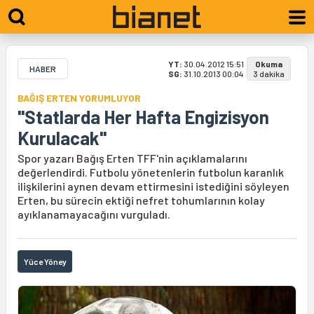
YT:
30.04.2012 15:51
Okuma
HABER
SG:
31.10.2013 00:04
3 dakika
BAĞIŞ ERTEN YORUMLUYOR
"Statlarda Her Hafta Engizisyon
Kurulacak"
Spor yazarı Bağış Erten TFF'nin açıklamalarını
değerlendirdi. Futbolu yönetenlerin futbolun karanlık
ilişkilerini aynen devam ettirmesini istediğini söyleyen
Erten, bu sürecin ektiği nefret tohumlarının kolay
ayıklanamayacağını vurguladı.
Yüce Yöney