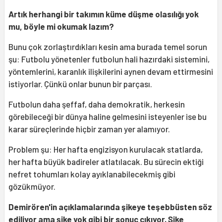
Artık herhangi bir takımın küme düşme olasılığı yok
mu, böyle mi okumak lazım?
Bunu çok zorlaştırdıkları kesin ama burada temel sorun
şu: Futbolu yönetenler futbolun hali hazırdaki sistemini,
yöntemlerini, karanlık ilişkilerini aynen devam ettirmesini
istiyorlar. Çünkü onlar bunun bir parçası.
Futbolun daha şeffaf, daha demokratik, herkesin
görebileceği bir dünya haline gelmesini isteyenler ise bu
karar süreçlerinde hiçbir zaman yer alamıyor.
Problem şu: Her hafta engizisyon kurulacak statlarda,
her hafta büyük badireler atlatılacak. Bu sürecin ektiği
nefret tohumları kolay ayıklanabilecekmiş gibi
gözükmüyor.
Demirören'in açıklamalarında şikeye teşebbüsten söz
ediliyor ama şike yok gibi bir sonuç çıkıyor. Şike