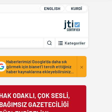
ENGLISH
KURDÎ
Kategoriler
Haberlerimizi Google'da daha sık
×
görmek için bianet'i tercih ettiğiniz
haber kaynaklarına ekleyebilirsiniz...
HAK ODAKLI, ÇOK SESLİ,
BAĞIMSIZ GAZETECİLİĞİ