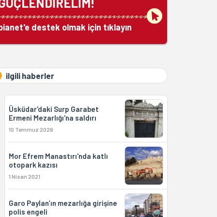
GÜÇLENDİRELİM!
bianet'e destek olmak için tıklayın
ilgili haberler
Üsküdar'daki Surp Garabet
Ermeni Mezarlığı'na saldırı
10 Temmuz 2026
Mor Efrem Manastırı'nda katlı
otopark kazısı
1 Nisan 2021
Garo Paylan’ın mezarlığa girişine
polis engeli